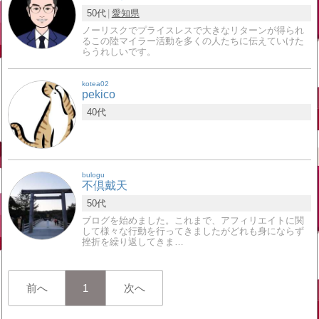
50代
愛知県
ノーリスクでプライスレスで大きなリターンが得られ
るこの陸マイラー活動を多くの人たちに伝えていけた
らうれしいです。
kotea02
pekico
40代
bulogu
不倶戴天
50代
ブログを始めました。これまで、アフィリエイトに関
して様々な行動を行ってきましたがどれも身にならず
挫折を繰り返してきま…
前へ
1
次へ