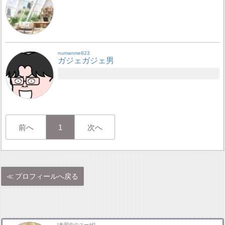
numanme823
ガジェガジェ男
前へ
1
次へ
プロフィールへ戻る
[参照中のユーザ]