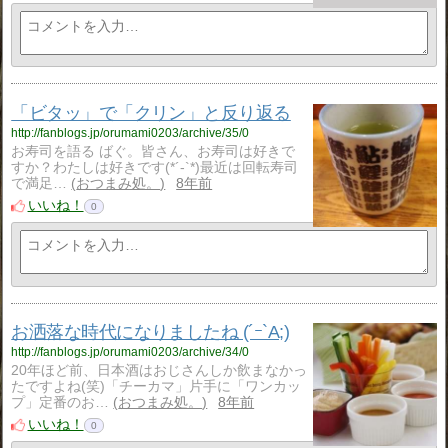
「ビタッ」で「クリン」と反り返る
http://fanblogs.jp/orumami0203/archive/35/0
お寿司を語る ばぐ。皆さん、お寿司は好きで
すか？わたしは好きです​(*´-`*)最近は回転寿司
で満足…
おつまみ処。
8年前
いいね！
0
お洒落な時代になりましたね (´ｰ`A;)
http://fanblogs.jp/orumami0203/archive/34/0
20年ほど前、日本酒はおじさんしか飲まなかっ
たですよね(笑)「チーカマ」片手に「ワンカッ
プ」定番のお…
おつまみ処。
8年前
いいね！
0