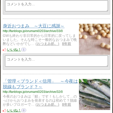
身近おつまみ ～大豆に感謝～
http://fanblogs.jp/orumami0203/archive/33/0
GWも終わり非日常的から日常的に戻ってしま
いました。そんな時こそ一般的なおつまみで晩
酌などいかがでし…
おつまみ処。
8年前
いいね！
1
「管理＜ブランド＜信用」 ～今夜は
脱線もブランド？～
http://fanblogs.jp/orumami0203/archive/32/0
今夜のおつまみは「鯖」です！もしかして…の
っけからおつまみを発表するのは初めて？脱線
が多いブロガーで…
おつまみ処。
8年前
いいね！
0