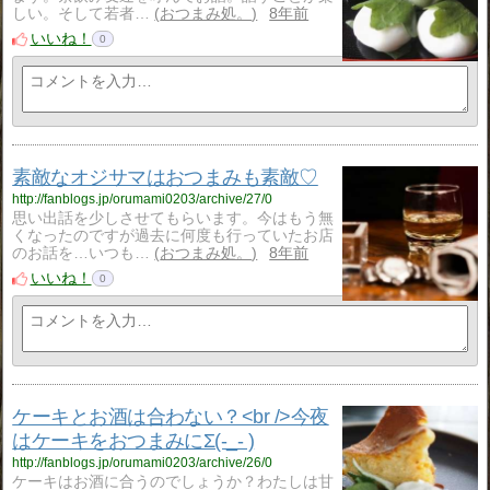
しい。そして若者…
おつまみ処。
8年前
いいね！
0
素敵なオジサマはおつまみも素敵♡
http://fanblogs.jp/orumami0203/archive/27/0
思い出話を少しさせてもらいます。今はもう無
くなったのですが過去に何度も行っていたお店
のお話を…いつも…
おつまみ処。
8年前
いいね！
0
ケーキとお酒は合わない？<br />今夜
はケーキをおつまみにΣ(-_- )
http://fanblogs.jp/orumami0203/archive/26/0
ケーキはお酒に合うのでしょうか？わたしは甘