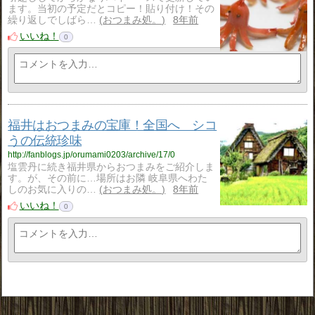
ます。当初の予定だとコピー！貼り付け！その
繰り返しでしばら…
おつまみ処。
8年前
いいね！
0
福井はおつまみの宝庫！全国へ シコ
うの伝統珍味
http://fanblogs.jp/orumami0203/archive/17/0
塩雲丹に続き福井県からおつまみをご紹介しま
す。が、その前に…場所はお隣 岐阜県へわた
しのお気に入りの…
おつまみ処。
8年前
いいね！
0