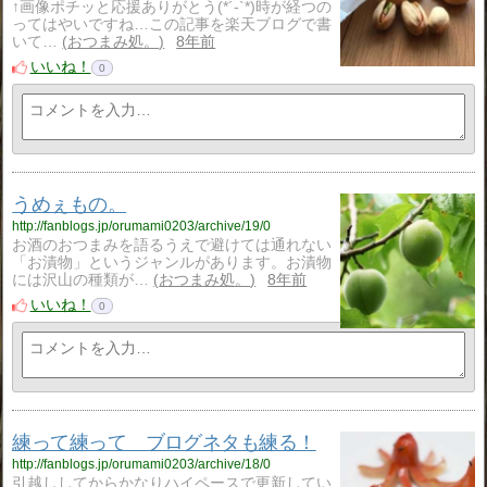
↑画像ポチッと応援ありがとう​(*´-`*)時が経つの
ってはやいですね…この記事を楽天ブログで書
いて…
おつまみ処。
8年前
いいね！
0
うめぇもの。
http://fanblogs.jp/orumami0203/archive/19/0
お酒のおつまみを語るうえで避けては通れない
「お漬物」というジャンルがあります。お漬物
には沢山の種類が…
おつまみ処。
8年前
いいね！
0
練って練って ブログネタも練る！
http://fanblogs.jp/orumami0203/archive/18/0
引越ししてからかなりハイペースで更新してい