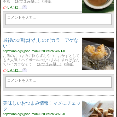
本気…
おつまみ処。
8年前
いいね！
0
最後の1個はわたしのだカラ アゲな
い！
http://fanblogs.jp/orumami0203/archive/21/0
お酒のおつまみに限らずおやつ、おかずとして
も大人気！ハイボールのおつまみにすればなん
てハイカラなそう…
おつまみ処。
8年前
いいね！
0
美味しいおつまみ情報！マメにチェッ
ク
http://fanblogs.jp/orumami0203/archive/20/0