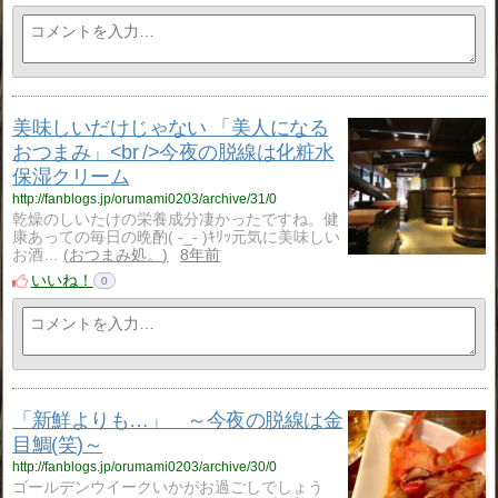
美味しいだけじゃない 「美人になる
おつまみ」<br />今夜の脱線は化粧水
保湿クリーム
http://fanblogs.jp/orumami0203/archive/31/0
乾燥のしいたけの栄養成分凄かったですね。健
康あっての毎日の晩酌( -_- )ｷﾘｯ元気に美味しい
お酒…
おつまみ処。
8年前
いいね！
0
「新鮮よりも…」 ～今夜の脱線は金
目鯛(笑)～
http://fanblogs.jp/orumami0203/archive/30/0
ゴールデンウイークいかがお過ごしでしょう