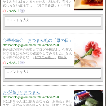
か？わたしはまとまった休みも取れず、普段と
変わらない生活でし…
おつまみ処。
8年前
いいね！
0
◇番外編◇ おつまみ処の「母の日」
http://fanblogs.jp/orumami0203/archive/29/0
番外編の特別企画楽天ブログを確認し、今夜の
おつまみは何かなと確認をしてみました。なん
と今回の記事とな…
おつまみ処。
8年前
いいね！
0
お茶請けとおつまみ
http://fanblogs.jp/orumami0203/archive/28/0
おばあちゃん達は飲み会ならぬ「お茶会」をし
ます。茶飲み友達を呼んでお話。話すことが楽