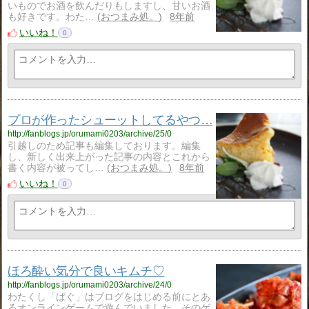
いものでお酒を飲んだりもしますし、甘いお酒
も好きです。わた…
おつまみ処。
8年前
いいね！
0
プロが作ったシューットしてるやつ…
http://fanblogs.jp/orumami0203/archive/25/0
引越しのため記事も編集しております。編集
し、新しく出来上がった記事の内容とこれから
書く内容が被ってし…
おつまみ処。
8年前
いいね！
0
ほろ酔い気分で良いキムチ♡
http://fanblogs.jp/orumami0203/archive/24/0
わたくし「ばぐ」はブログをはじめる前にとあ
るオンラインゲームで遊んでいました。そのゲ