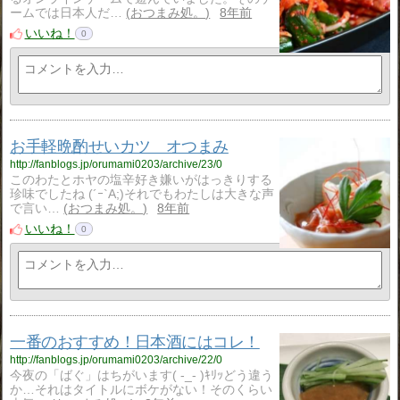
ームでは日本人だ…
おつまみ処。
8年前
いいね！
0
お手軽晩酌せいカツ オつまみ
http://fanblogs.jp/orumami0203/archive/23/0
このわたとホヤの塩辛好き嫌いがはっきりする
珍味でしたね (´ｰ`A;)それでもわたしは大きな声
で言い…
おつまみ処。
8年前
いいね！
0
一番のおすすめ！日本酒にはコレ！
http://fanblogs.jp/orumami0203/archive/22/0
今夜の「ばぐ」はちがいます( -_- )ｷﾘｯどう違う
か…それはタイトルにボケがない！そのくらい