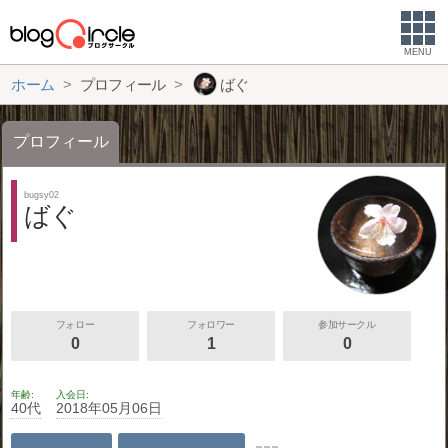
MENU
ホーム
プロフィール
ばぐ
プロフィール
bugsy02
ばぐ
フォロー
フォロワー
参加サークル
0
1
0
年齢
入会日
40代
2018年05月06日