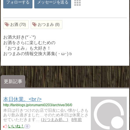
フォローする
メッセージを送る
お酒
おつまみ
70
8
お酒大好き​(*´-`*)
お酒をさらに楽しむための
「おつまみ」も大好き！
おつまみの情報交換大募集(・ω･)ｂ
更新記事
本日休業。<br />
http://fanblogs.jp/orumami0203/archive/36/0
本日は行きつけのお店で旧友に会い懐かしさも
あり飲み過ぎました…そのため本日は休業とさ
せていただきます…
おつまみ処。
8年前
いいね！
0