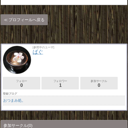
プロフィールへ戻る
[参照中のユーザ]
ばぐ
フォロー
フォロワー
参加サークル
0
1
0
登録ブログ
おつまみ処。
参加サークル
(0)