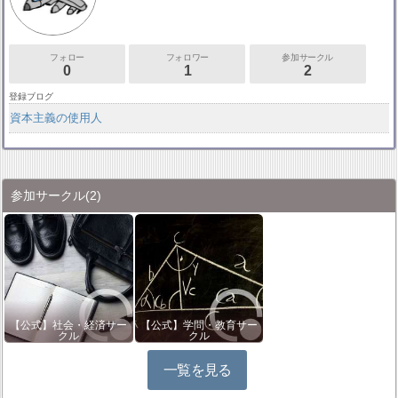
フォロー
フォロワー
参加サークル
0
1
2
登録ブログ
資本主義の使用人
参加サークル
(2)
【公式】社会・経済サー
【公式】学問・教育サー
クル
クル
一覧を見る