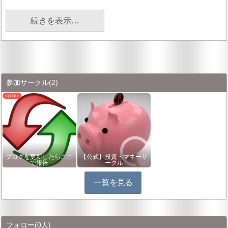
続きを表示…
参加サークル
(2)
ブログを更新したらここ
【公式】投資・マネーサ
で報告
ークル
一覧を見る
フォロー
(0人)