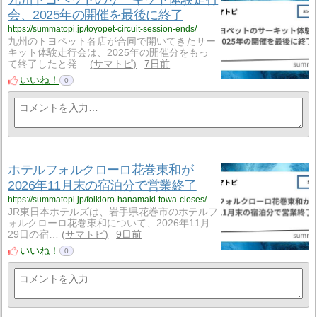
会、2025年の開催を最後に終了
https://summatopi.jp/toyopet-circuit-session-ends/
九州のトヨペット各店が合同で開いてきたサー
キット体験走行会は、2025年の開催分をもっ
て終了したと発…
サマトピ
7日前
いいね！
0
ホテルフォルクローロ花巻東和が
2026年11月末の宿泊分で営業終了
https://summatopi.jp/folkloro-hanamaki-towa-closes/
JR東日本ホテルズは、岩手県花巻市のホテルフ
ォルクローロ花巻東和について、2026年11月
29日の宿…
サマトピ
9日前
いいね！
0