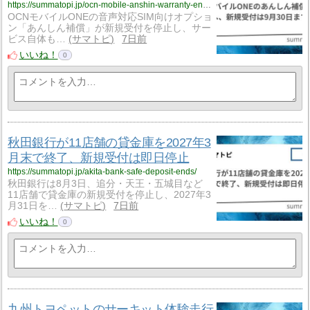
https://summatopi.jp/ocn-mobile-anshin-warranty-ends/
OCNモバイルONEの音声対応SIM向けオプショ
ン「あんしん補償」が新規受付を停止し、サー
ビス自体も…
サマトピ
7日前
いいね！
0
秋田銀行が11店舗の貸金庫を2027年3
月末で終了、新規受付は即日停止
https://summatopi.jp/akita-bank-safe-deposit-ends/
秋田銀行は8月3日、追分・天王・五城目など
11店舗で貸金庫の新規受付を停止し、2027年3
月31日を…
サマトピ
7日前
いいね！
0
九州トヨペットのサーキット体験走行