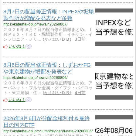
8月7日の配当修正情報：INPEXや堀場
製作所が増配を発表など多数
https://kabuhai-db.jp/news/n20260807/
２０２６年８月７日の配当修正情報まとめ。Ｉ
ＮＰＥＸ・ＴＫＣ・堀場製作所・イチケン・イ
ンフロニア・ノリ…
かぶはいＤＢ
3日前
いいね！
0
8月6日の配当修正情報：しずおかFG
や東京建物が増配を発表など
https://kabuhai-db.jp/news/n20260806/
２０２６年８月６日の配当修正情報まとめ。ア
ーバネット・フルヤ金属・ダイフク・パイロッ
ト・東京建物・住…
かぶはいＤＢ
4日前
いいね！
0
2026年8月6日が分配金権利付き最終
日の国内ETF
https://kabuhai-db.jp/column/dividend-date-20260806/