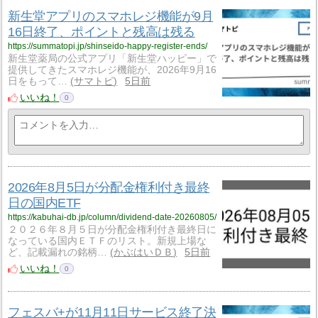
新生堂アプリのスマホレジ機能が9月
16日終了、ポイントと残高は残る
https://summatopi.jp/shinseido-happy-register-ends/
新生堂薬局の公式アプリ「新生堂ハッピー」で
提供してきたスマホレジ機能が、2026年9月16
日をもって…
サマトピ
5日前
いいね！
0
2026年8月5日が分配金権利付き最終
日の国内ETF
https://kabuhai-db.jp/column/dividend-date-20260805/
２０２６年８月５日が分配金権利付き最終日に
なっている国内ＥＴＦのリスト。新規上場な
ど、記載漏れの銘柄…
かぶはいＤＢ
5日前
いいね！
0
フェスバ+が11月11日サービス終了決