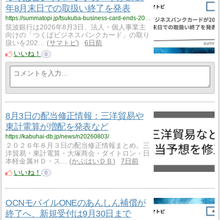
年8月末日での取扱い終了を発表
https://summatopi.jp/tsukuba-business-card-ends-2028/
筑波銀行は2026年8月3日、法人・個人事業主
向けの「つくばビジネスバンクカード」の取り
扱いを202…
サマトピ
6日前
いいね！
0
8月3日の配当修正情報：三洋貿易や
東計電算が増配を発表など
https://kabuhai-db.jp/news/n20260803/
２０２６年８月３日の配当修正情報まとめ。三
洋貿易・東計電算・大塚商会・ダイトロン・日
本軽金属ＨＤ・ス…
かぶはいＤＢ
7日前
いいね！
0
OCNモバイルONEのあんしん補償が
終了へ、新規受付は9月30日まで