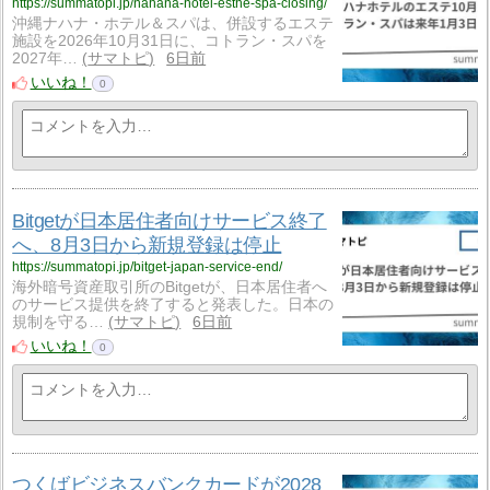
https://summatopi.jp/nahana-hotel-esthe-spa-closing/
沖縄ナハナ・ホテル＆スパは、併設するエステ
施設を2026年10月31日に、コトラン・スパを
2027年…
サマトピ
6日前
いいね！
0
Bitgetが日本居住者向けサービス終了
へ、8月3日から新規登録は停止
https://summatopi.jp/bitget-japan-service-end/
海外暗号資産取引所のBitgetが、日本居住者へ
のサービス提供を終了すると発表した。日本の
規制を守る…
サマトピ
6日前
いいね！
0
つくばビジネスバンクカードが2028