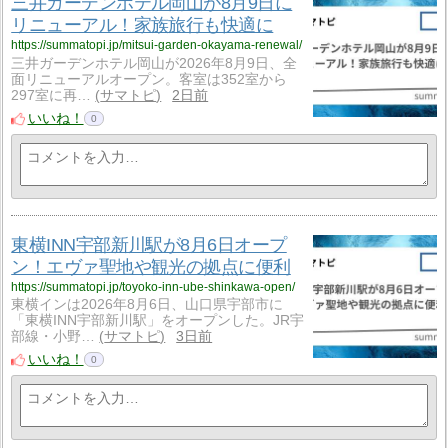
三井ガーデンホテル岡山が8月9日に
リニューアル！家族旅行も快適に
https://summatopi.jp/mitsui-garden-okayama-renewal/
三井ガーデンホテル岡山が2026年8月9日、全
面リニューアルオープン。客室は352室から
297室に再…
サマトピ
2日前
いいね！
0
東横INN宇部新川駅が8月6日オープ
ン！エヴァ聖地や観光の拠点に便利
https://summatopi.jp/toyoko-inn-ube-shinkawa-open/
東横インは2026年8月6日、山口県宇部市に
「東横INN宇部新川駅」をオープンした。JR宇
部線・小野…
サマトピ
3日前
いいね！
0