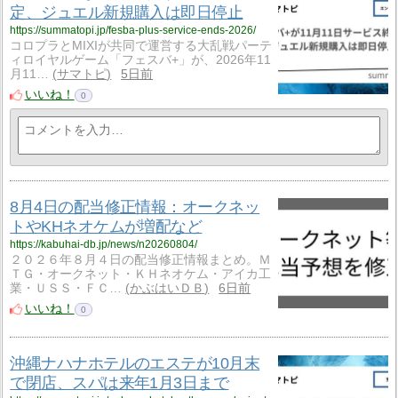
定、ジュエル新規購入は即日停止
https://summatopi.jp/fesba-plus-service-ends-2026/
コロプラとMIXIが共同で運営する大乱戦パーテ
ィロイヤルゲーム「フェスバ+」が、2026年11
月11…
サマトピ
5日前
いいね！
0
8月4日の配当修正情報：オークネッ
トやKHネオケムが増配など
https://kabuhai-db.jp/news/n20260804/
２０２６年８月４日の配当修正情報まとめ。Ｍ
ＴＧ・オークネット・ＫＨネオケム・アイカ工
業・ＵＳＳ・ＦＣ…
かぶはいＤＢ
6日前
いいね！
0
沖縄ナハナホテルのエステが10月末
で閉店、スパは来年1月3日まで