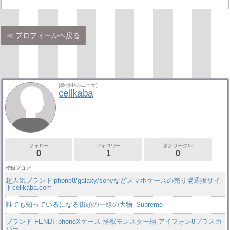
プロフィールへ戻る
[参照中のユーザ]
cellkaba
フォロー
フォロワー
参加サークル
0
1
0
登録ブログ
超人気ブランドiphone8/galaxy/sonyなどスマホケースの売り場通販サイ
トcellkaba.com
誰でも知っているになる街頭の一線の大物–Supreme
ブランド FENDI iphoneXケース 怪獣モンスター柄 アイフォン8プラスカ
バー