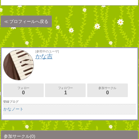
プロフィールへ戻る
[参照中のユーザ]
かな吉
フォロー
フォロワー
参加サークル
0
1
0
登録ブログ
かなノート
参加サークル
(0)