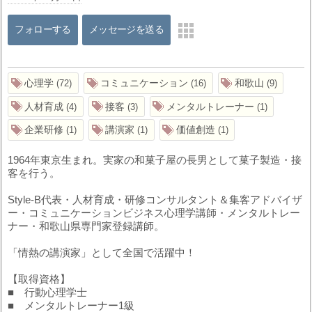
フォローする
メッセージを送る
心理学
コミュニケーション
和歌山
72
16
9
人材育成
接客
メンタルトレーナー
4
3
1
企業研修
講演家
価値創造
1
1
1
1964年東京生まれ。実家の和菓子屋の長男として菓子製造・接
客を行う。
Style-B代表・人材育成・研修コンサルタント＆集客アドバイザ
ー・コミュニケーションビジネス心理学講師・メンタルトレー
ナー・和歌山県専門家登録講師。
「情熱の講演家」として全国で活躍中！
【取得資格】
■ 行動心理学士
■ メンタルトレーナー1級