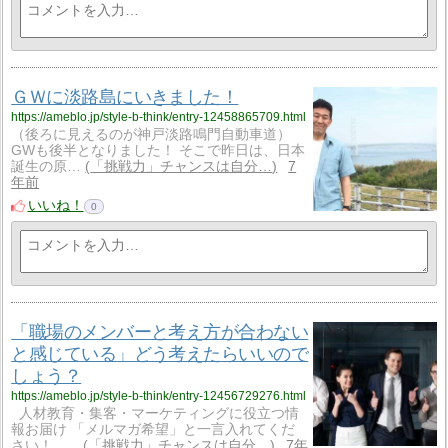
ＧＷに淡路島にいきました！
https://ameblo.jp/style-b-think/entry-12458865709.html
（後ろに見えるのが神戸淡路鳴門自動車道）
GWも後半となりました！ そこで昨日は、日本
誕生の原…
「挑戦力」チャンスは自分…
7
年前
いいね！
0
「職場のメンバーと考え方が合わない
と感じている」どう考えたらいいので
しょう？
https://ameblo.jp/style-b-think/entry-12456729276.html
人材教育・集客・マーケティングに役立つ情
報お届け 「メルマガ希望」と一言入れてくだ
さい！ …
「挑戦力」チャンスは自分…
7年