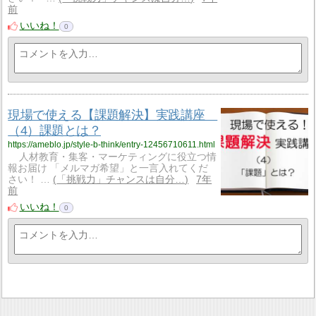
前
いいね！
0
現場で使える【課題解決】実践講座
（4）課題とは？
https://ameblo.jp/style-b-think/entry-12456710611.html
人材教育・集客・マーケティングに役立つ情
報お届け 「メルマガ希望」と一言入れてくだ
さい！ …
「挑戦力」チャンスは自分…
7年
前
いいね！
0