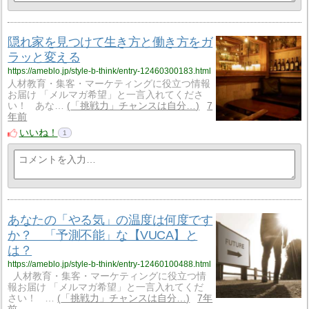
隠れ家を見つけて生き方と働き方をガ
ラッと変える
https://ameblo.jp/style-b-think/entry-12460300183.html
人材教育・集客・マーケティングに役立つ情報
お届け 「メルマガ希望」と一言入れてくださ
い！ あな…
「挑戦力」チャンスは自分…
7
年前
いいね！
1
あなたの「やる気」の温度は何度です
か？ 「予測不能」な【VUCA】と
は？
https://ameblo.jp/style-b-think/entry-12460100488.html
人材教育・集客・マーケティングに役立つ情
報お届け 「メルマガ希望」と一言入れてくだ
さい！ …
「挑戦力」チャンスは自分…
7年