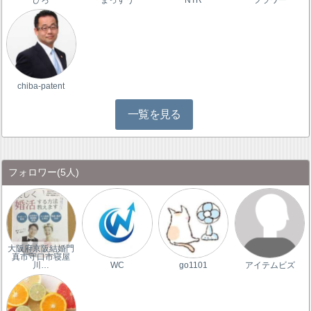
chiba-patent
一覧を見る
フォロワー
(5人)
大阪府京阪結婚門
真市守口市寝屋
川…
WC
go1101
アイテムビズ