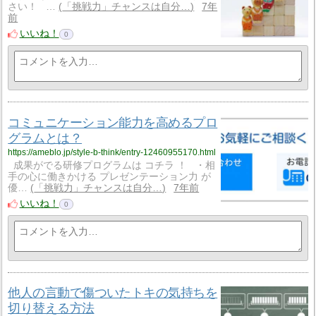
さい！ …
「挑戦力」チャンスは自分…
7年
前
いいね！
0
コミュニケーション能力を高めるプロ
グラムとは？
https://ameblo.jp/style-b-think/entry-12460955170.html
成果がでる研修プログラムは コチラ ！ ・相
手の心に働きかける プレゼンテーション力 が
優…
「挑戦力」チャンスは自分…
7年前
いいね！
0
他人の言動で傷ついたトキの気持ちを
切り替える方法