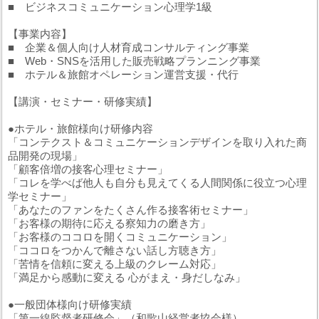
■ ビジネスコミュニケーション心理学1級
【事業内容】
■ 企業＆個人向け人材育成コンサルティング事業
■ Web・SNSを活用した販売戦略プランニング事業
■ ホテル＆旅館オペレーション運営支援・代行
【講演・セミナー・研修実績】
●ホテル・旅館様向け研修内容
「コンテクスト＆コミュニケーションデザインを取り入れた商
品開発の現場」
「顧客倍増の接客心理セミナー」
「コレを学べば他人も自分も見えてくる人間関係に役立つ心理
学セミナー」
「あなたのファンをたくさん作る接客術セミナー」
「お客様の期待に応える察知力の磨き方」
「お客様のココロを開くコミュニケーション」
「ココロをつかんで離さない話し方聴き方」
「苦情を信頼に変える上級のクレーム対応」
「満足から感動に変える 心がまえ・身だしなみ」
●一般団体様向け研修実績
「第一線監督者研修会」（和歌山経営者協会様）