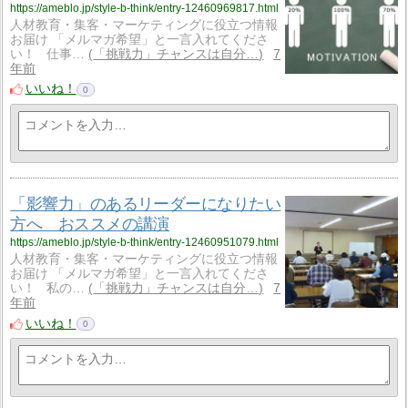
https://ameblo.jp/style-b-think/entry-12460969817.html
人材教育・集客・マーケティングに役立つ情報
お届け 「メルマガ希望」と一言入れてくださ
い！ 仕事…
「挑戦力」チャンスは自分…
7
年前
いいね！
0
「影響力」のあるリーダーになりたい
方へ おススメの講演
https://ameblo.jp/style-b-think/entry-12460951079.html
人材教育・集客・マーケティングに役立つ情報
お届け 「メルマガ希望」と一言入れてくださ
い！ 私の…
「挑戦力」チャンスは自分…
7
年前
いいね！
0