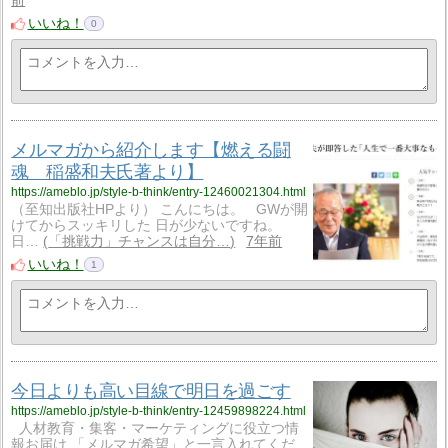
前
いいね！
0
メルマガから紹介します【燃える闘
魂 稲盛和夫氏著より】
https://ameblo.jp/style-b-think/entry-12460021304.html
（至知出版社HPより） こんにちは。 GWが開
けてからスッキリした 日が少ないですね。
日…
「挑戦力」チャンスは自分…
7年前
いいね！
1
今日よりも高い目線で明日を過ごす
https://ameblo.jp/style-b-think/entry-12459898224.html
人材教育・集客・マーケティングに役立つ情
報お届け 「メルマガ希望」と一言入れてくだ