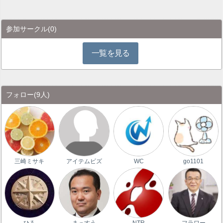
参加サークル
(0)
一覧を見る
フォロー
(9人)
三崎ミサキ
アイテムビズ
WC
go1101
ひろ
まっすう
NTR
フラワー