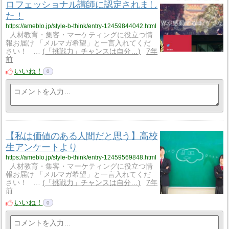
ロフェッショナル講師に認定されまし
た！
https://ameblo.jp/style-b-think/entry-12459844042.html
人材教育・集客・マーケティングに役立つ情
報お届け 「メルマガ希望」と一言入れてくだ
さい！ …
「挑戦力」チャンスは自分…
7年
前
いいね！
0
【私は価値のある人間だと思う】高校
生アンケートより
https://ameblo.jp/style-b-think/entry-12459569848.html
人材教育・集客・マーケティングに役立つ情
報お届け 「メルマガ希望」と一言入れてくだ
さい！ …
「挑戦力」チャンスは自分…
7年
前
いいね！
0