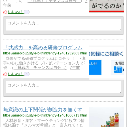
い！ こん…
「挑戦力」チャンスは自分…
7
年前
いいね！
0
「共感力」を高める研修プログラム
https://ameblo.jp/style-b-think/entry-12461232863.html
成果がでる研修プログラムは コチラ ！ ・相
手の心に働きかける プレゼンテーション力 が
優…
「挑戦力」チャンスは自分…
7年前
いいね！
0
無意識の上下関係が創造力を無くす
https://ameblo.jp/style-b-think/entry-12461066713.html
人材教育・集客・マーケティングに役立つ情
報お届け 「メルマガ希望」と一言入れてくだ