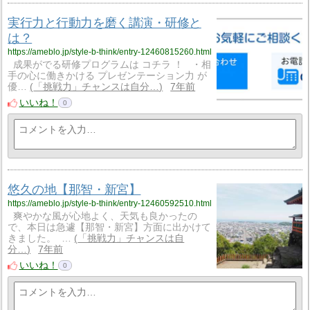
実行力と行動力を磨く講演・研修と
は？
https://ameblo.jp/style-b-think/entry-12460815260.html
成果がでる研修プログラムは コチラ ！ ・相
手の心に働きかける プレゼンテーション力 が
優…
「挑戦力」チャンスは自分…
7年前
いいね！
0
悠久の地【那智・新宮】
https://ameblo.jp/style-b-think/entry-12460592510.html
爽やかな風が心地よく、天気も良かったの
で、本日は急遽【那智・新宮】方面に出かけて
きました。 …
「挑戦力」チャンスは自
分…
7年前
いいね！
0