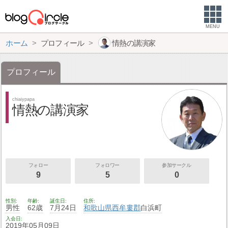
MENU
ホーム
プロフィール
情熱の講演家
プロフィール
chiaiypapa
情熱の講演家
フォロー
フォロワー
参加サークル
9
5
0
性別
年齢
誕生日
住所
男性
62歳
7月24日
和歌山県
西牟婁郡
白浜町
入会日
2019年05月09日