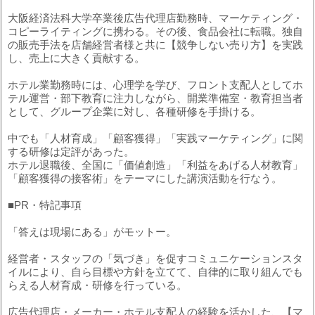
大阪経済法科大学卒業後広告代理店勤務時、マーケティング・
コピーライティングに携わる。その後、食品会社に転職。独自
の販売手法を店舗経営者様と共に【競争しない売り方】を実践
し、売上に大きく貢献する。
ホテル業勤務時には、心理学を学び、フロント支配人としてホ
テル運営・部下教育に注力しながら、開業準備室・教育担当者
として、グループ企業に対し、各種研修を手掛ける。
中でも「人材育成」「顧客獲得」「実践マーケティング」に関
する研修は定評があった。
ホテル退職後、全国に「価値創造」「利益をあげる人材教育」
「顧客獲得の接客術」をテーマにした講演活動を行なう。
■PR・特記事項
「答えは現場にある」がモットー。
経営者・スタッフの「気づき」を促すコミュニケーションスタ
イルにより、自ら目標や方針を立てて、自律的に取り組んでも
らえる人材育成・研修を行っている。
広告代理店・メーカー・ホテル支配人の経験を活かした、【マ