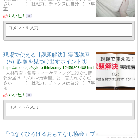
さい！ …
「挑戦力」チャンスは自分…
7年
前
いいね！
0
現場で使える【課題解決】実践講座
（5）課題を見つけ出すポイント①
https://ameblo.jp/style-b-think/entry-12459868488.html
人材教育・集客・マーケティングに役立つ情
報お届け 「メルマガ希望」と一言入れてくだ
さい！ …
「挑戦力」チャンスは自分…
7年
前
いいね！
0
「つなぐひろげるおもてなし協会」プ