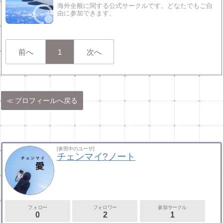
海外全般に関する公式サークルです。どなたでもご自
由に参加できます。
前へ
1
次へ
プロフィールへ戻る
[参照中のユーザ]
チェンマイ?ノート
フォロー
フォロワー
参加サークル
0
2
1