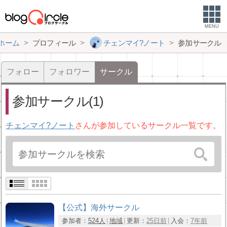
MENU
ホーム
プロフィール
チェンマイ?ノート
参加サークル
フォロー
フォロワー
サークル
参加サークル(1)
チェンマイ?ノート
さんが参加しているサークル一覧です。
【公式】海外サークル
参加者：
524人
地域
更新：
25日前
入会：
7年前