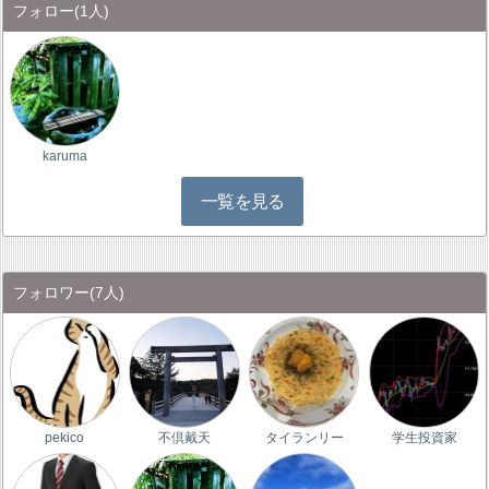
フォロー
(1人)
karuma
一覧を見る
フォロワー
(7人)
pekico
不倶戴天
タイランリー
学生投資家