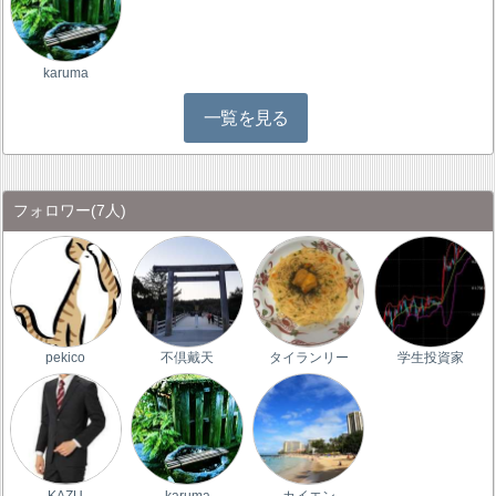
karuma
一覧を見る
フォロワー
(7人)
pekico
不倶戴天
タイランリー
学生投資家
KAZU
karuma
カイエン