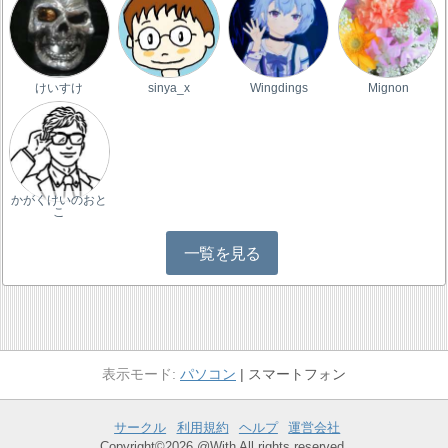
けいすけ
sinya_x
Wingdings
Mignon
かがくけいのおと
こ
一覧を見る
パソコン
スマートフォン
サークル
利用規約
ヘルプ
運営会社
Copyright©2026 @With All rights reserved.