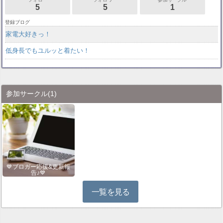
5
5
1
登録ブログ
家電大好きっ！
低身長でもユルッと着たい！
参加サークル
(1)
💙ブロガー応援&更新報
告♪💙
一覧を見る