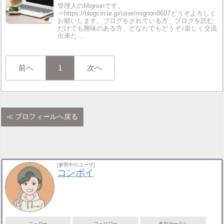
管理人のMignonです。
⇒https://blogcircle.jp/user/mignon8607どうぞよろしく
お願いします。ブログをされている方、ブログを読む
だけでも興味のある方、どなたでもどうぞ♪楽しく交流
出来た…
前へ
1
次へ
プロフィールへ戻る
[参照中のユーザ]
コンボイ
フォロー
フォロワー
参加サークル