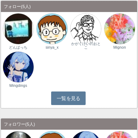
フォロー
(5人)
かがくけいのおと
どんぱっち
sinya_x
こ
Mignon
Wingdings
一覧を見る
フォロワー
(5人)