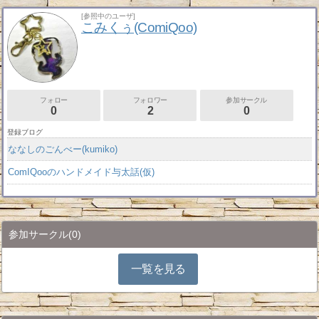
[参照中のユーザ]
こみくぅ(ComiQoo)
フォロー
フォロワー
参加サークル
0
2
0
登録ブログ
ななしのごんべー(kumiko)
ComIQooのハンドメイド与太話(仮)
参加サークル
(0)
一覧を見る