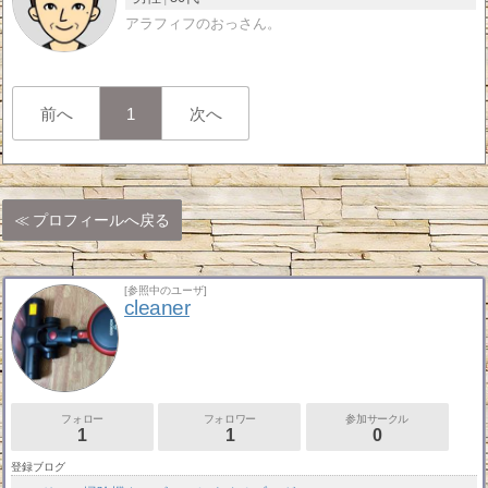
アラフィフのおっさん。
前へ
1
次へ
プロフィールへ戻る
[参照中のユーザ]
cleaner
フォロー
フォロワー
参加サークル
1
1
0
登録ブログ