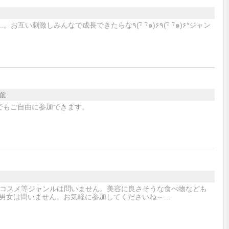
成長できたらな٩(･ิ ･ิ๑)۶٩(･ิ ･ิ๑)۶*ジャン
年前
でもご自由に参加できます。
・コスメ等ジャンルは問いません。美容に良さそうな食べ物なども
、男女は問いません。お気軽に参加してくださいね～…