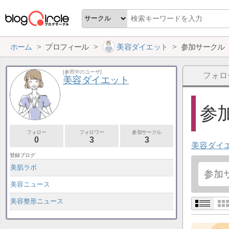
ホーム
プロフィール
美容ダイエット
参加サークル
[参照中のユーザ]
フォロ
美容ダイエット
参加
フォロー
フォロワー
参加サークル
0
3
3
美容ダイ
登録ブログ
美肌ラボ
美容ニュース
美容整形ニュース