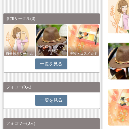
参加サークル
(3)
【公式】ファッシ
ョン・美容サーク
自分磨きサークル
ル
美容・コスメ☆彡
一覧を見る
フォロー
(0人)
一覧を見る
フォロワー
(3人)