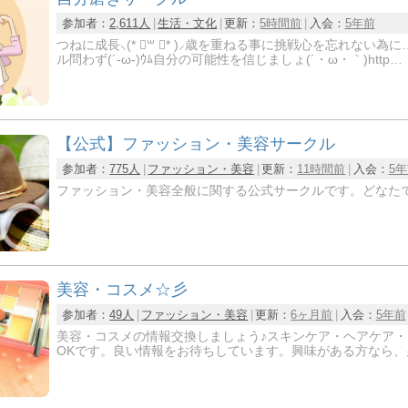
参加者：
2,611人
生活・文化
更新：
5時間前
入会：
5年前
つねに成長⸜(* ॑꒳ ॑* )⸝歳を重ねる事に挑戦心を忘れない為に…。お互い刺激しみんなで
ル問わず(´-ω-)ｳﾑ自分の可能性を信じましょ(´・ω・｀)http…
【公式】ファッション・美容サークル
参加者：
775人
ファッション・美容
更新：
11時間前
入会：
5
ファッション・美容全般に関する公式サークルです。どなた
美容・コスメ☆彡
参加者：
49人
ファッション・美容
更新：
6ヶ月前
入会：
5年前
美容・コスメの情報交換しましょう♪スキンケア・ヘアケア
OKです。良い情報をお待ちしています。興味がある方なら