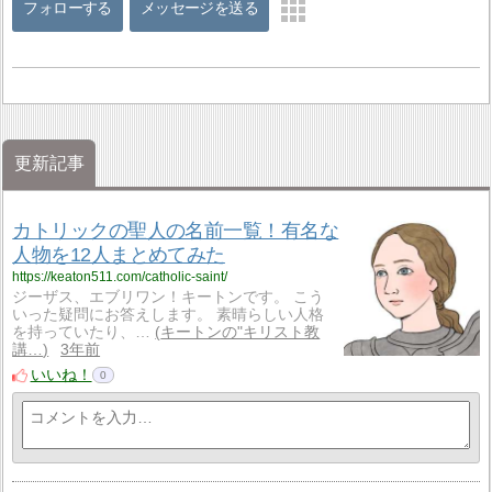
フォローする
メッセージを送る
更新記事
カトリックの聖人の名前一覧！有名な
人物を12人まとめてみた
https://keaton511.com/catholic-saint/
ジーザス、エブリワン！キートンです。 こう
いった疑問にお答えします。 素晴らしい人格
を持っていたり、…
キートンの"キリスト教
講…
3年前
いいね！
0