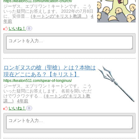
https://keaton511.com/unification-church/
ジーザス、エブリワン！キートンです。 こう
いった疑問にお答えします。 2022年の7月8日
に、安倍晋…
キートンの"キリスト教講…
4
年前
いいね！
0
ロンギヌスの槍（聖槍）とは？本物は
現在どこにある？【キリスト】
https://keaton511.com/spear-of-longinus/
ジーザス、エブリワン！キートンです。 こう
いった疑問にお答えします。 名前を聞いただ
けでワクワクする…
キートンの"キリスト教
講…
4年前
いいね！
0