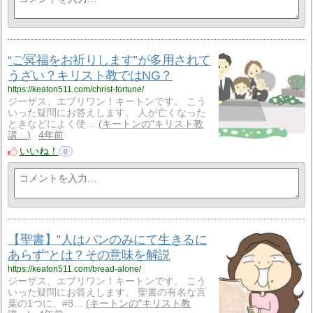
“ご冥福をお祈りします”が多用されて
うざい？キリスト教ではNG？
https://keaton511.com/christ-fortune/
ジーザス、エブリワン！キートンです。 こう
いった疑問にお答えします。 人が亡くなった
ときなどによく使…
キートンの"キリスト教
講…
4年前
いいね！
0
【聖書】”人はパンのみにて生きるに
あらず”とは？その意味を解説
https://keaton511.com/bread-alone/
ジーザス、エブリワン！キートンです。 こう
いった疑問にお答えします。 聖書の有名な言
葉の1つに、#8…
キートンの"キリスト教