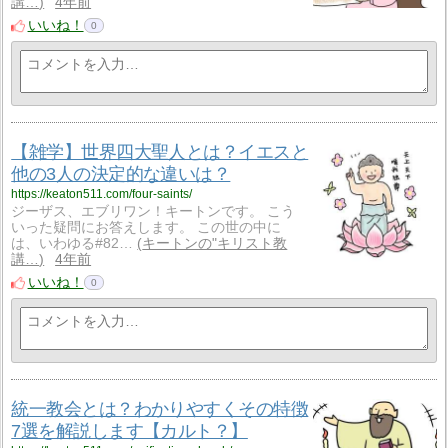
講…
4年前
いいね！
0
【雑学】世界四大聖人とは？イエスと
他の3人の決定的な違いは？
https://keaton511.com/four-saints/
ジーザス、エブリワン！キートンです。 こう
いった疑問にお答えします。 この世の中に
は、いわゆる#82…
キートンの"キリスト教
講…
4年前
いいね！
0
統一教会とは？わかりやすくその特徴
7選を解説します【カルト？】