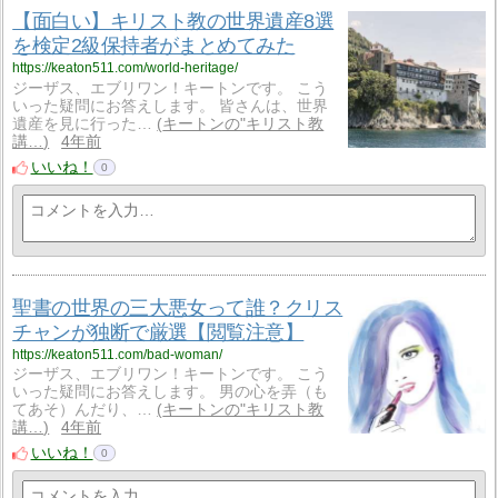
【面白い】キリスト教の世界遺産8選
を検定2級保持者がまとめてみた
https://keaton511.com/world-heritage/
ジーザス、エブリワン！キートンです。 こう
いった疑問にお答えします。 皆さんは、世界
遺産を見に行った…
キートンの"キリスト教
講…
4年前
いいね！
0
聖書の世界の三大悪女って誰？クリス
チャンが独断で厳選【閲覧注意】
https://keaton511.com/bad-woman/
ジーザス、エブリワン！キートンです。 こう
いった疑問にお答えします。 男の心を弄（も
てあそ）んだり、…
キートンの"キリスト教
講…
4年前
いいね！
0