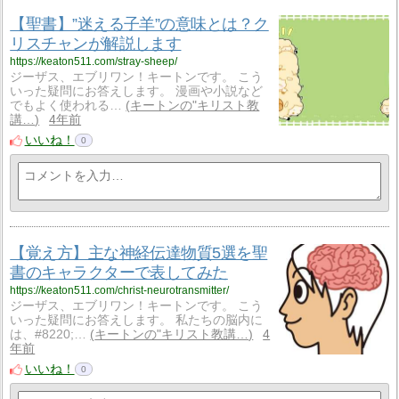
【聖書】”迷える子羊”の意味とは？ク
リスチャンが解説します
https://keaton511.com/stray-sheep/
ジーザス、エブリワン！キートンです。 こう
いった疑問にお答えします。 漫画や小説など
でもよく使われる…
キートンの"キリスト教
講…
4年前
いいね！
0
【覚え方】主な神経伝達物質5選を聖
書のキャラクターで表してみた
https://keaton511.com/christ-neurotransmitter/
ジーザス、エブリワン！キートンです。 こう
いった疑問にお答えします。 私たちの脳内に
は、#8220;…
キートンの"キリスト教講…
4
年前
いいね！
0