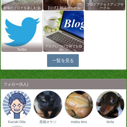
ブログアクセスアップサ
趣味のブログを楽しむ会
【公式】雑談サークル
ークル
ブログについて何でも自
Twitter
由に♪
一覧を見る
フォロー
(5人)
Kazuki Gita
黒猫オヤジ
matsu teru
kinta