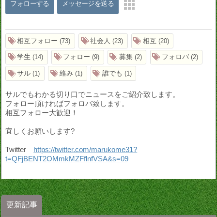
フォローする
メッセージを送る
相互フォロー
社会人
相互
73
23
20
学生
フォロー
募集
フォロバ
14
9
2
2
サル
絡み
誰でも
1
1
1
サルでもわかる切り口でニュースをご紹介致します。
フォロー頂ければフォロバ致します。
相互フォロー大歓迎！
宜しくお願いします?
Twitter
https://twitter.com/marukome31?
t=QFjBENT2OMmkMZFflnfVSA&s=09
更新記事