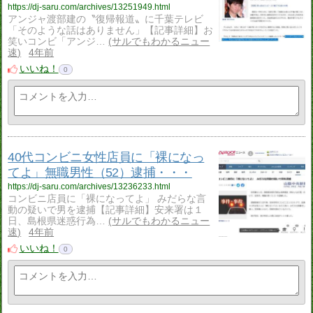
https://dj-saru.com/archives/13251949.html
アンジャ渡部建の〝復帰報道〟に千葉テレビ
「そのような話はありません」【記事詳細】お
笑いコンビ「アンジ…
サルでもわかるニュー
速
4年前
いいね！
0
40代コンビニ女性店員に「裸になっ
てよ」無職男性（52）逮捕・・・
https://dj-saru.com/archives/13236233.html
コンビニ店員に「裸になってよ」 みだらな言
動の疑いで男を逮捕【記事詳細】安来署は１
日、島根県迷惑行為…
サルでもわかるニュー
速
4年前
いいね！
0