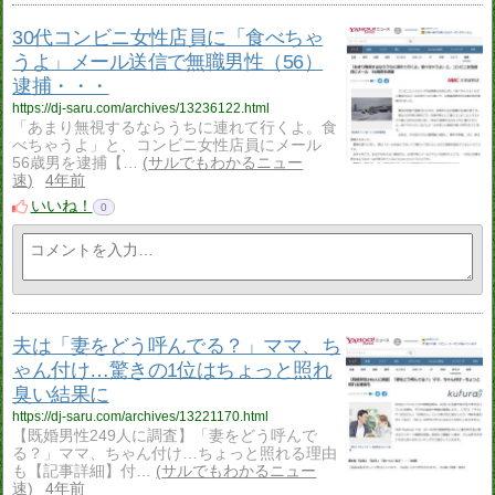
30代コンビニ女性店員に「食べちゃ
うよ」メール送信で無職男性（56）
逮捕・・・
https://dj-saru.com/archives/13236122.html
「あまり無視するならうちに連れて行くよ。食
べちゃうよ」と、コンビニ女性店員にメール
56歳男を逮捕【…
サルでもわかるニュー
速
4年前
いいね！
0
夫は「妻をどう呼んでる？」ママ、ち
ゃん付け…驚きの1位はちょっと照れ
臭い結果に
https://dj-saru.com/archives/13221170.html
【既婚男性249人に調査】「妻をどう呼んで
る？」ママ、ちゃん付け…ちょっと照れる理由
も【記事詳細】付…
サルでもわかるニュー
速
4年前