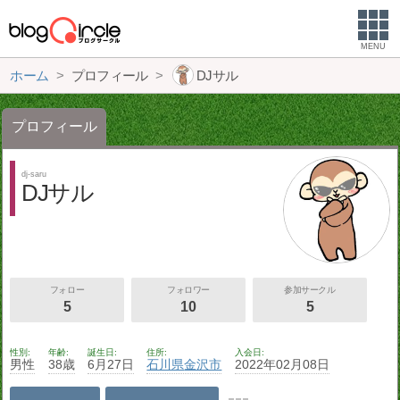
MENU
ホーム
プロフィール
DJサル
プロフィール
dj-saru
DJサル
フォロー
フォロワー
参加サークル
5
10
5
性別
年齢
誕生日
住所
入会日
男性
38歳
6月27日
石川県
金沢市
2022年02月08日