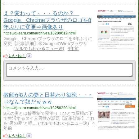
え？変わって・・・るのか？
Google、Chromeブラウザのロゴを8
年ぶりに変更⇒画像あり
https://dj-saru.com/archives/13289612.html
Google、Chromeブラウザのロゴを8年ぶりに
変更【記事詳細】米GoogleのWebブラウザ
「…
サルでもわかるニュー速
4年前
いいね！
2
教師が8人の妻と日替わり毎晩・・・
⇒なんて奴だｗｗｗ
https://dj-saru.com/archives/13258230.html
8人の妻とは輪番制で寝泊り！ひとつ屋根の下
で生活するタイ人男性が話題【記事詳細】これ
を“男の夢”と呼…
サルでもわかるニュー速
4
年前
いいね！
0