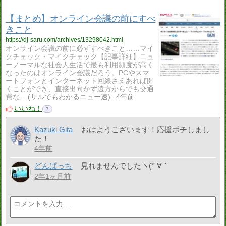
【まとめ】オンライン会議の前にすべ
きこと
https://dj-saru.com/archives/13298042.html
オンライン会議の前に必ずすべきこと……マイ
クチェック・マイクチェック【記事詳細】ニュ
ーノーマルな社会人生活で最も利用頻度が高く
なったのはオンライン会議だろう。PCやスマ
ートフォンとインターネット回線さえあれば開
くことができ、直接出向かず遠方からでも交通
費な...
サルでもわかるニュー速
4年前
いいね！
7
Kazuki Gita
おはようございます！応援ポチしまし
た！
4年前
どんぱっち
見れませんでしたヽ(*´∀｀
2年1ヶ月前