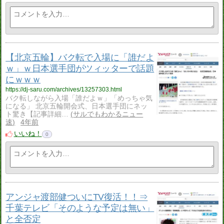
【北京五輪】バク転で入場に「誰だよ
ｗ」ｗ日本選手団がツィッターで話題
にｗｗｗ
https://dj-saru.com/archives/13257303.html
バク転しながら入場「誰だよｗ」「めっちゃ気
になる」 北京五輪開会式、日本選手団にネッ
ト驚き【記事詳細…
サルでもわかるニュー
速
4年前
いいね！
0
アンジャ渡部健ついにTV復活！！⇒
千葉テレビ「そのような予定は無い」
と全否定