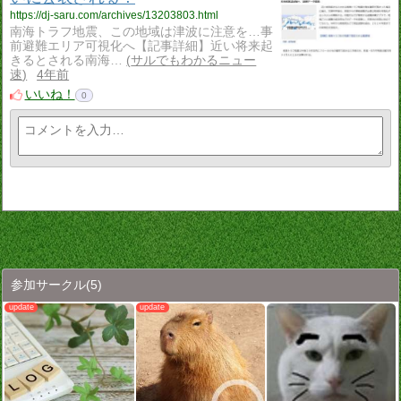
https://dj-saru.com/archives/13203803.html
南海トラフ地震、この地域は津波に注意を…事
前避難エリア可視化へ【記事詳細】近い将来起
きるとされる南海…
サルでもわかるニュー
速
4年前
いいね！
0
参加サークル
(5)