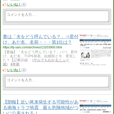
いいね！
0
妻は「夫をどう呼んでいる？」⇒君付
け、あだ名、名前・・・第1位は？
https://dj-saru.com/archives/13203900.html
【妻編】「夫をどう呼んでいる？」パパ、君付
け、あだ名…TOP6発表。結婚前と今、変化し
た？【記事詳細…
サルでもわかるニュー
速
4年前
いいね！
0
【朗報】近い将来発生する可能性があ
る南海トラフ地震 最も危険地域がつ
いに公表される！