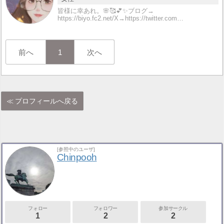
皆様に幸あれ。🌸🥰💕✨ブログ→
https://biyo.fc2.net/X→https://twitter.com…
前へ
1
次へ
プロフィールへ戻る
[参照中のユーザ]
Chinpooh
フォロー
フォロワー
参加サークル
1
2
2