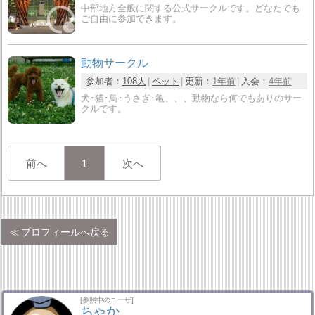
中部地方全般に関する公式サークルです。どなたでも
ご自由に参加できます。
動物サークル
参加者：
108人
ペット
更新：
1年前
入会：
4年前
犬･猫･鳥･うさぎ･亀、、、動物なら何でもありのサー
クルです。
前へ
1
次へ
プロフィールへ戻る
[参照中のユーザ]
ちゃか