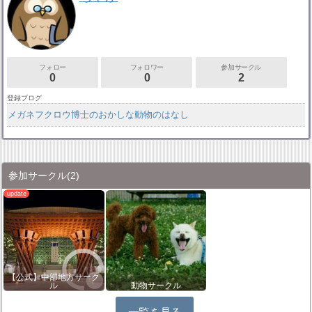
フォロー
フォロワー
参加サークル
0
0
2
登録ブログ
メガネフクロウ博士のおかしな動物のはなし
参加サークル
(2)
【公式】中部地方サーク
ル
動物サークル