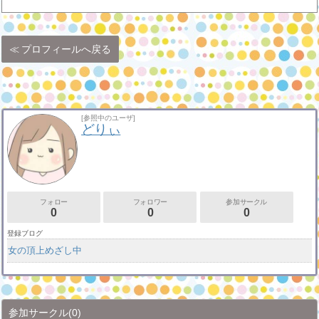
プロフィールへ戻る
[参照中のユーザ]
どりぃ
フォロー
フォロワー
参加サークル
0
0
0
登録ブログ
女の頂上めざし中
参加サークル
(0)