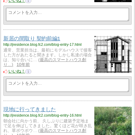
いいね！
1
新居の間取り 契約前編1
http://jresidence.blog.fc2.com/blog-entry-17.html
通常、営業担当は、最初にモデルハウスで接客
した方があたると聞きます。しかし私達の場合
は、知り合いに…
最高のスマートハウス創
り…
10年前
いいね！
1
現地に行ってきました
http://jresidence.blog.fc2.com/blog-entry-16.html
朝会社に向かう前、 久しぶりに建築予定地ま
で足を伸ばしてきました。驚くほど花が咲き乱
れ、草ボウボウ…
最高のスマートハウス創