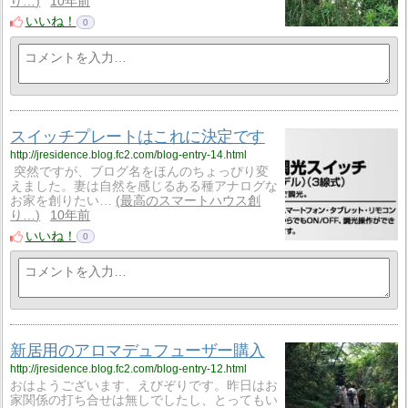
り…
10年前
いいね！
0
スイッチプレートはこれに決定です
http://jresidence.blog.fc2.com/blog-entry-14.html
突然ですが、ブログ名をほんのちょっぴり変
えました。妻は自然を感じるある種アナログな
お家を創りたい…
最高のスマートハウス創
り…
10年前
いいね！
0
新居用のアロマデュフューザー購入
http://jresidence.blog.fc2.com/blog-entry-12.html
おはようございます、えびぞりです。昨日はお
家関係の打ち合せは無しでしたし、とってもい