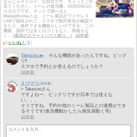
なんじゃそりゃー、な気分です。ちょっとこれ
見てください。ミーレの食洗機、G6910SCiの
カタログです。ネットで調べると、
Miele@homeとは、ミーレ製品がワイヤレス
LANで接続されて、スマホで動作状況が確認で
きたり、操作できる機能らしいのですが、この
機能、国内では全く口コミもなく、情報もな
く…
最高のスマートハウス創り…
10年前
いいね！
2
Takezoo.🚗
そんな機能があったんですね。ビック
リ❗️
スマホで予約とか使えるのでしょうか？
10年前
えびぞり
> Takezooさん
ですよねー、ビックリですが日本では使えな
い。。。
そうですね、予約や他のミーレ製品との連携ができ
るそうです(食洗機動かしたら換気扇動く等)
10年前