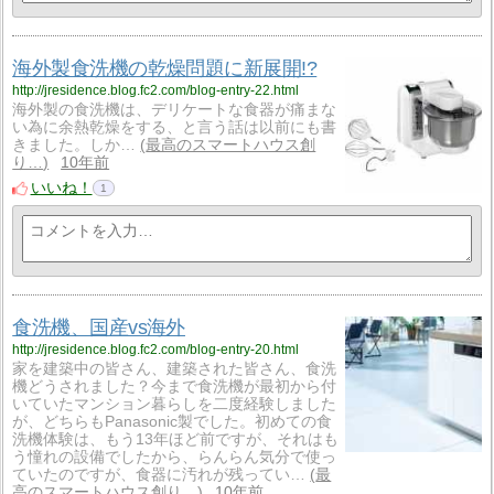
海外製食洗機の乾燥問題に新展開!?
http://jresidence.blog.fc2.com/blog-entry-22.html
海外製の食洗機は、デリケートな食器が痛まな
い為に余熱乾燥をする、と言う話は以前にも書
きました。しか…
最高のスマートハウス創
り…
10年前
いいね！
1
食洗機、国産vs海外
http://jresidence.blog.fc2.com/blog-entry-20.html
家を建築中の皆さん、建築された皆さん、食洗
機どうされました？今まで食洗機が最初から付
いていたマンション暮らしを二度経験しました
が、どちらもPanasonic製でした。初めての食
洗機体験は、もう13年ほど前ですが、それはも
う憧れの設備でしたから、らんらん気分で使っ
ていたのですが、食器に汚れが残ってい…
最
高のスマートハウス創り…
10年前