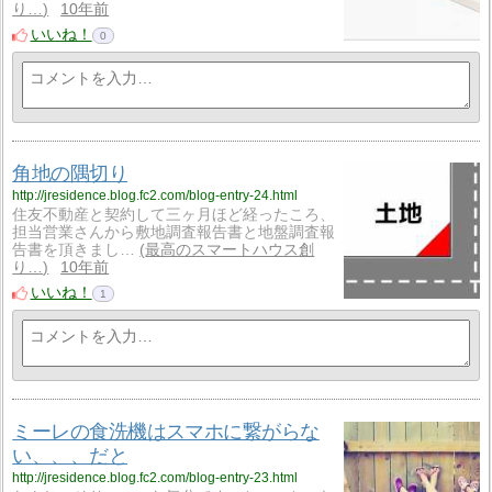
り…
10年前
いいね！
0
角地の隅切り
http://jresidence.blog.fc2.com/blog-entry-24.html
住友不動産と契約して三ヶ月ほど経ったころ、
担当営業さんから敷地調査報告書と地盤調査報
告書を頂きまし…
最高のスマートハウス創
り…
10年前
いいね！
1
ミーレの食洗機はスマホに繋がらな
い、、、だと
http://jresidence.blog.fc2.com/blog-entry-23.html