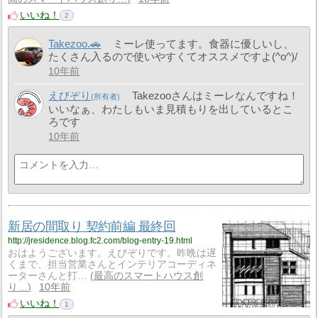
いいね！
2
Takezoo.🚗
ミーレ使ってます。食器に優しいし、
たくさん入るので使いやすくてオススメですよ(^o^)/
10年前
えびぞり
Takezooさんはミーレなんですね！
いいなぁ、わたしもいま見積もりを出しているとこ
ろです
10年前
新居の間取り 契約前編 最終回
http://jresidence.blog.fc2.com/blog-entry-19.html
おはようございます。えびぞりです。昨晩は遅
くまで、担当営業さんとインテリアコーディネ
ーターさんと打…
最高のスマートハウス創
り…
10年前
いいね！
1