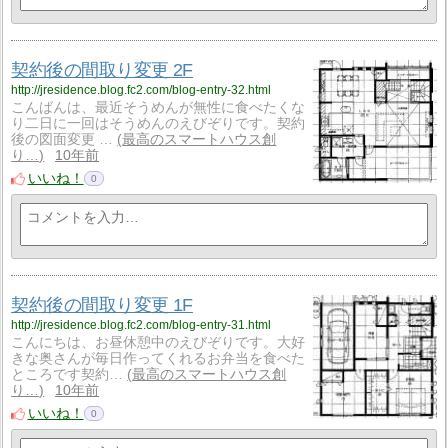
契約後の間取り変更 2F
http://jresidence.blog.fc2.com/blog-entry-32.html
こんばんは、最近そうめんが無性に食べたくな
り二日に一回はそうめんのえびぞりです。契約
後の図面変更 …
最高のスマートハウス創
り…
10年前
いいね！
0
契約後の間取り変更 1F
http://jresidence.blog.fc2.com/blog-entry-31.html
こんにちは、お昼休憩中のえびぞりです。大好
きな奥さんが毎日作ってくれるお弁当を食べた
ところです契約…
最高のスマートハウス創
り…
10年前
いいね！
0