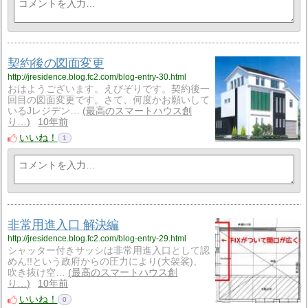
契約後の図面変更
http://jresidence.blog.fc2.com/blog-entry-30.html
おはようございます。えびぞりです。契約後一
回目の図面変更です。さて、何度かお願いして
いるJレジデン…
最高のスマートハウス創
り…
10年前
いいね！
1
非常用進入口 解決編
http://jresidence.blog.fc2.com/blog-entry-29.html
シャッター付きサッシは非常用進入口として認
めん!!という政府からの圧力により(大袈裟)、
吹き抜け空…
最高のスマートハウス創
り…
10年前
いいね！
0