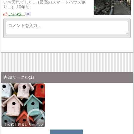
いお天気でした…
最高のスマートハウス創
り…
10年前
いいね！
0
参加サークル
(1)
【公式】住まいサークル