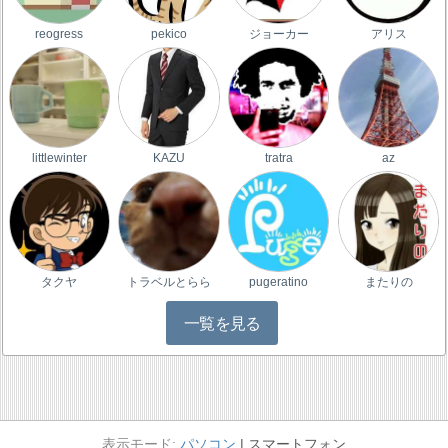
reogress
pekico
ジョーカー
アリス
littlewinter
KAZU
tratra
az
タクヤ
トラベルとらら
pugeratino
またりの
一覧を見る
パソコン
スマートフォン