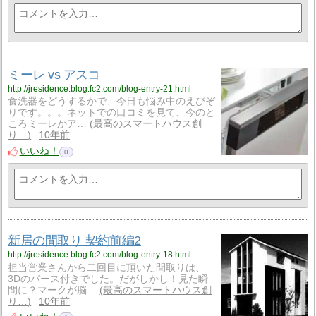
ミーレ vs アスコ
http://jresidence.blog.fc2.com/blog-entry-21.html
食洗器をどうするかで、今日も悩み中のえびぞ
りです。。。ネットでの口コミを見て、今のと
ころミーレかア…
最高のスマートハウス創
り…
10年前
いいね！
0
新居の間取り 契約前編2
http://jresidence.blog.fc2.com/blog-entry-18.html
担当営業さんから二回目に頂いた間取りは、
3Dのパース付きでした。だがしかし！見た瞬
間に？マークが脳…
最高のスマートハウス創
り…
10年前