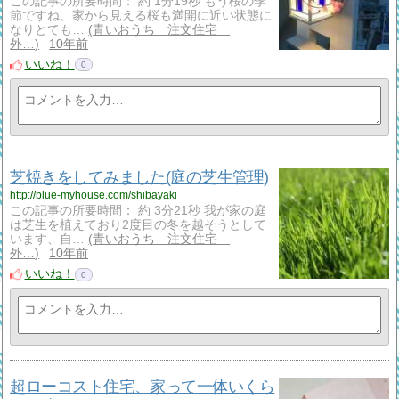
この記事の所要時間： 約 1分19秒 もう桜の季
節ですね、家から見える桜も満開に近い状態に
なりとても…
青いおうち 注文住宅
外…
10年前
いいね！
0
芝焼きをしてみました(庭の芝生管理)
http://blue-myhouse.com/shibayaki
この記事の所要時間： 約 3分21秒 我が家の庭
は芝生を植えており2度目の冬を越そうとして
います、自…
青いおうち 注文住宅
外…
10年前
いいね！
0
超ローコスト住宅、家って一体いくら