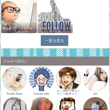
初心者アフィリエイター
【非公式】相互フォロー
♪♪
サークル
一覧を見る
フォロー
(32人)
エンタメ｜AIコン
Route Store
Kazuki Gita
テンツ販売マイ…
koi