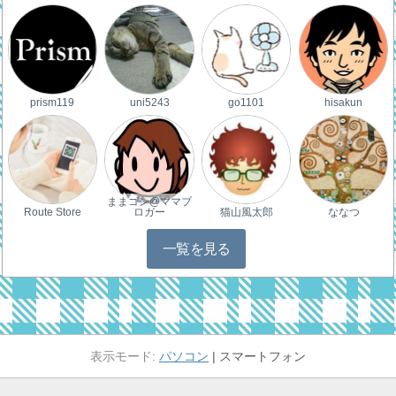
prism119
uni5243
go1101
hisakun
ままゴン@ママブ
Route Store
ロガー
猫山風太郎
ななつ
一覧を見る
パソコン
スマートフォン