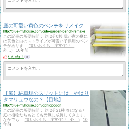
庭の可愛い黄色のベンチをリメイク
http://blue-myhouse.com/cute-garden-bench-remake
この記事の所要時間： 約 2分0秒 我が家の庭に
は黄色と白のストライプが可愛い子供用のベン
チがありま…
青いおうち 注文住宅
外…
10年前
いいね！
0
【庭】駐車場のスリットには、やはり
タマリュウなの？【目地】
http://blue-myhouse.com/ophiopogon
この記事の所要時間： 約 2分21秒 春になると
庭の植物たちもとても元気に成長してきます。
なかでも…
青いおうち 注文住宅 外…
10
年前