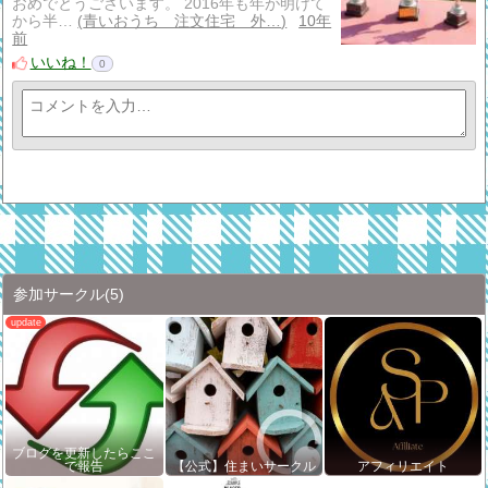
おめでとうございます。 2016年も年が明けて
から半…
青いおうち 注文住宅 外…
10年
前
いいね！
0
参加サークル
(5)
ブログを更新したらここ
で報告
【公式】住まいサークル
アフィリエイト