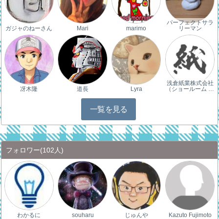
パーフェクトサラ
ガジャのねーさん
Mari
marimo
リーマン
浅倉紙業株式会社
冴木隆
道長
Lyra
（ショールーム …
一覧を見る
フォロワー
(102人)
わかるに
souharu
じゅんや
Kazuto Fujimoto