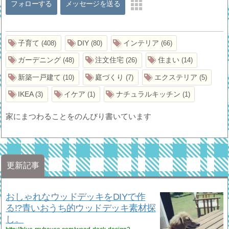
フォローする
メッセージを送る
子育て
DIY
インテリア
408
80
66
ガーデニング
注文住宅
住まい
48
26
14
新築一戸建て
庭づくり
エクステリア
10
7
5
IKEA
イケア
ナチュラルキッチン
3
1
1
家にまつわることをのんびり書いています
更新記事
おしゃれなウッドデッキをDIYで作
る!?青いおうち的ウッドデッキ素材探
し。