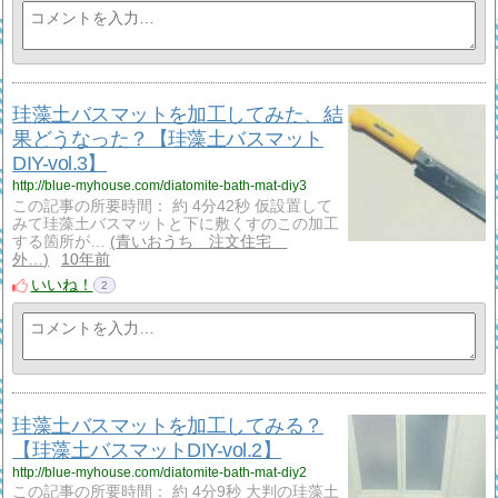
珪藻土バスマットを加工してみた、結
果どうなった？【珪藻土バスマット
DIY-vol.3】
http://blue-myhouse.com/diatomite-bath-mat-diy3
この記事の所要時間： 約 4分42秒 仮設置して
みて珪藻土バスマットと下に敷くすのこの加工
する箇所が…
青いおうち 注文住宅
外…
10年前
いいね！
2
珪藻土バスマットを加工してみる？
【珪藻土バスマットDIY-vol.2】
http://blue-myhouse.com/diatomite-bath-mat-diy2
この記事の所要時間： 約 4分9秒 大判の珪藻土