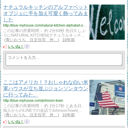
ナチュラルキッチンのアルファベット
オブジェに手を加え可愛く飾ってみま
した
http://blue-myhouse.com/natural-kitchen-alphabet-object
この記事の所要時間： 約 2分59秒 先日久しぶ
りにNATURAL KITCHEN(ナチュラルキッチ…
青いおうち 注文住宅 外…
10年前
いいね！
3
ここはアメリカ！？おしゃれな白い米
軍ハウスが立ち並ぶジョンソンタウン
に行ってみた。
http://blue-myhouse.com/johnson-town
この記事の所要時間： 約 2分17秒 とある日、
知人からのLINEでの会話でJohnsonTown(…
青いおうち 注文住宅 外…
10年前
いいね！
2