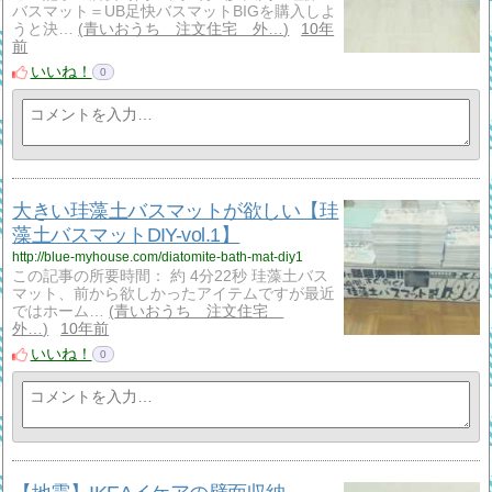
バスマット＝UB足快バスマットBIGを購入しよ
うと決…
青いおうち 注文住宅 外…
10年
前
いいね！
0
大きい珪藻土バスマットが欲しい【珪
藻土バスマットDIY-vol.1】
http://blue-myhouse.com/diatomite-bath-mat-diy1
この記事の所要時間： 約 4分22秒 珪藻土バス
マット、前から欲しかったアイテムですが最近
ではホーム…
青いおうち 注文住宅
外…
10年前
いいね！
0