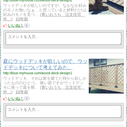
http://blue-myhouse.com/wood-deck-design2
ウッドデッキが欲しいのですが、なかなか好み
のモノが無いなぁ…と思っていると材料だけは
好みのモノを見つ…
青いおうち 注文住宅
外…
10年前
いいね！
6
庭にウッドデッキが欲しいので、ウッ
ドデッキについて考えてみた。
http://blue-myhouse.com/wood-deck-design1
ウッドデッキ、それは家を建てた時から欲しか
ったもののひとつ。 狭い庭ですがウッドデッ
キに座って庭を眺…
青いおうち 注文住宅
外…
10年前
いいね！
4