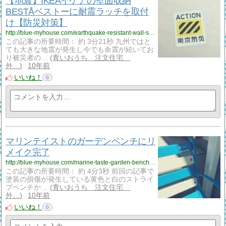
【地震】IKEAイケアの壁面収納
BESTÅベストーに耐震ラッチを取付
け【防災対策】
http://blue-myhouse.com/earthquake-resistant-wall-shelf-door-latch
この記事の所要時間： 約 3分21秒 九州ではと
ても大きな地震が発生し今でも余震が続いてお
り被災者の…
青いおうち 注文住宅
外…
10年前
いいね！
0
マリンテイストのガーデンベンチにリ
メイク完了
http://blue-myhouse.com/marine-taste-garden-bench-remake
この記事の所要時間： 約 4分3秒 前回の記事で
塗装の損傷が発生している黄色と白のストライ
プベンチか…
青いおうち 注文住宅
外…
10年前
いいね！
0