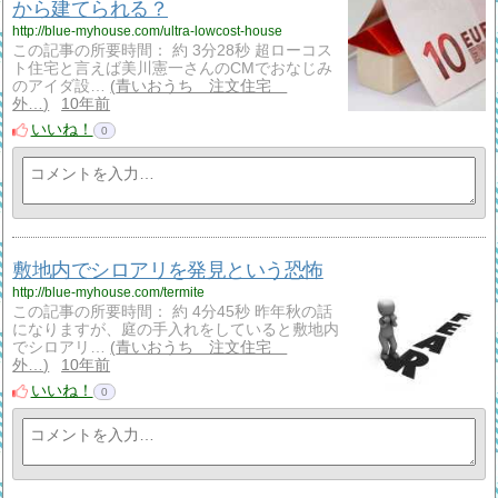
から建てられる？
http://blue-myhouse.com/ultra-lowcost-house
この記事の所要時間： 約 3分28秒 超ローコス
ト住宅と言えば美川憲一さんのCMでおなじみ
のアイダ設…
青いおうち 注文住宅
外…
10年前
いいね！
0
敷地内でシロアリを発見という恐怖
http://blue-myhouse.com/termite
この記事の所要時間： 約 4分45秒 昨年秋の話
になりますが、庭の手入れをしていると敷地内
でシロアリ…
青いおうち 注文住宅
外…
10年前
いいね！
0