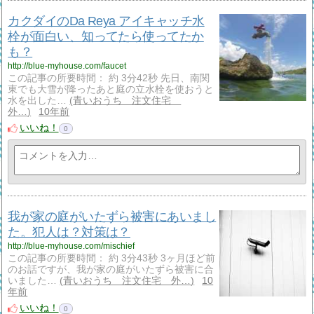
カクダイのDa Reya アイキャッチ水
栓が面白い、知ってたら使ってたか
も？
http://blue-myhouse.com/faucet
この記事の所要時間： 約 3分42秒 先日、南関
東でも大雪が降ったあと庭の立水栓を使おうと
水を出した…
青いおうち 注文住宅
外…
10年前
いいね！
0
我が家の庭がいたずら被害にあいまし
た。犯人は？対策は？
http://blue-myhouse.com/mischief
この記事の所要時間： 約 3分43秒 3ヶ月ほど前
のお話ですが、我が家の庭がいたずら被害に合
いました…
青いおうち 注文住宅 外…
10
年前
いいね！
0