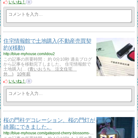
いいね！
0
住宅情報館で土地購入(不動産売買契
約)(移動)
http://blue-myhouse.com/idou2
この記事の所要時間： 約 0分10秒 過去ブログ
から記事を移動完了しました。 住宅情報館で
土地購入(…
青いおうち 注文住宅
外…
10年前
いいね！
0
桜の門柱デコレーション、桜の門灯が
綺麗にできました。
http://blue-myhouse.com/gatepost-cherry-blossoms-2016