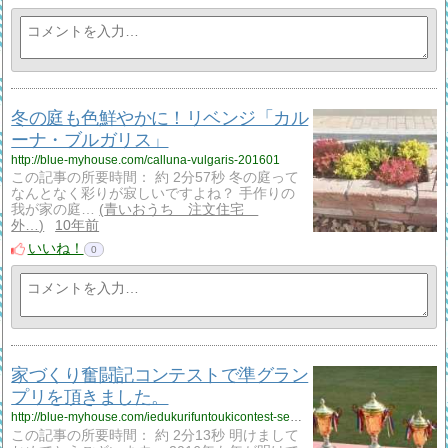
冬の庭も色鮮やかに！リベンジ「カル
ーナ・ブルガリス」
http://blue-myhouse.com/calluna-vulgaris-201601
この記事の所要時間： 約 2分57秒 冬の庭って
なんとなく彩りが寂しいですよね？ 手作りの
我が家の庭…
青いおうち 注文住宅
外…
10年前
いいね！
0
家づくり奮闘記コンテストで準グラン
プリを頂きました。
http://blue-myhouse.com/iedukurifuntoukicontest-semigrandprix
この記事の所要時間： 約 2分13秒 明けまして