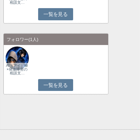
相談支…
一覧を見る
フォロワー
(1人)
AI（アイ）棒
×発達障害の
相談支…
一覧を見る