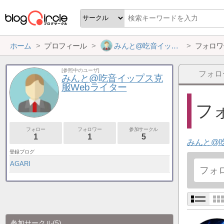
ホーム
プロフィール
みんと@吃音イップス克服Webライター
フォロワ
[参照中のユーザ]
フォロ
みんと@吃音イップス克
服Webライター
フォ
フォロー
フォロワー
参加サークル
1
1
5
みんと@
登録ブログ
AGARI
参加サークル
(5)