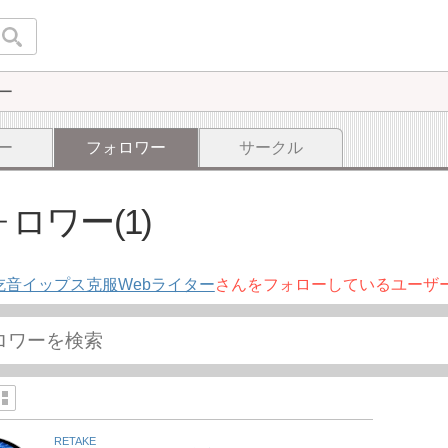
ー
ー
フォロワー
サークル
ロワー(1)
吃音イップス克服Webライター
さんをフォローしているユーザ
RETAKE