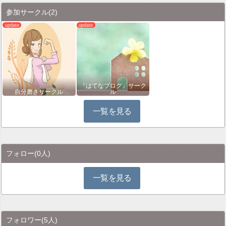
参加サークル
(2)
『はてなブログ』サーク
自分磨きサークル
ル
一覧を見る
フォロー
(0人)
一覧を見る
フォロワー
(5人)