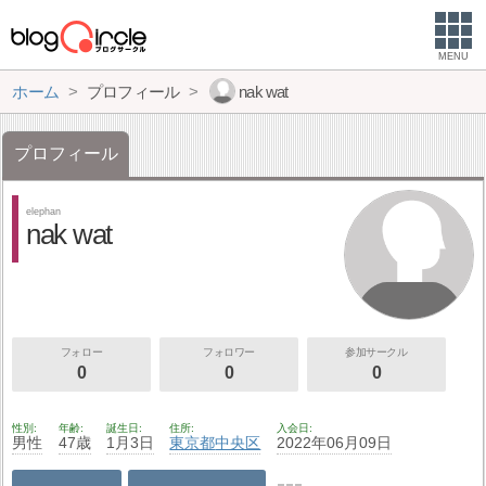
MENU
ホーム
プロフィール
nak wat
プロフィール
elephan
nak wat
フォロー
フォロワー
参加サークル
0
0
0
性別
年齢
誕生日
住所
入会日
男性
47歳
1月3日
東京都
中央区
2022年06月09日