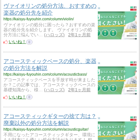
ヴァイオリンの処分方法、おすすめの
楽器の処分先を紹介
https://kaisyu-fuyouhin.com/column/violin/
ヴァイオリンの処分に困ったら？おすすめの楽
器の処分先を紹介します。 ヴァイオリンの処
分方法に悩んでい…
ハロッズ
2年1ヶ月前
いいね！
0
アコースティックベースの処分、楽器
の処分方法を解説
https://kaisyu-fuyouhin.com/column/acousticbass/
アコースティックベースを手放す時が来ました
か？この記事では、アコースティックベースの
基礎知識から、様…
ハロッズ
2年1ヶ月前
いいね！
0
アコースティックギターの捨て方は？
廃棄以外の処分方法を解説
https://kaisyu-fuyouhin.com/column/acousticguitar/
不用になったアコースティックギター、環境に
もお財布にも優しい処分方法があります！ 粗