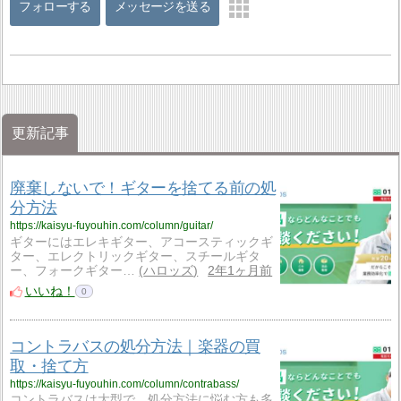
フォローする
メッセージを送る
更新記事
廃棄しないで！ギターを捨てる前の処
分方法
https://kaisyu-fuyouhin.com/column/guitar/
ギターにはエレキギター、アコースティックギ
ター、エレクトリックギター、スチールギタ
ー、フォークギター…
ハロッズ
2年1ヶ月前
いいね！
0
コントラバスの処分方法｜楽器の買
取・捨て方
https://kaisyu-fuyouhin.com/column/contrabass/
コントラバスは大型で、処分方法に悩む方も多