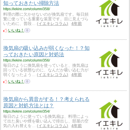
知っておきたい掃除方法
https://iekire.com/column/358/
料理の際に欠かせないのが換気扇です。毎日頻
繁に使っている重要な装置です。目に見えづら
いために、普段…
イエキレコラム
4年前
いいね！
0
換気扇の吸い込みが弱くなった！？知
っておきたい原因と対処法
https://iekire.com/column/356/
毎日のように換気扇を使っていると、換気扇は
回っている状態なのに、なんだか吸い込む力が
弱くなったよう…
イエキレコラム
4年前
いいね！
0
換気扇から異音がする！？考えられる
原因と対処方法とは？
https://iekire.com/column/354/
毎日のように使っている換気扇は、料理によっ
て出た臭いや煙を吸い込んで排出し、部屋の空
気の入れ替えを…
イエキレコラム
4年前