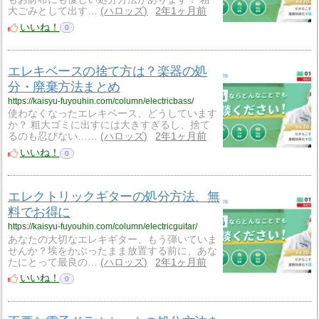
大ごみとして出す…
ハロッズ
2年1ヶ月前
いいね！
0
エレキベースの捨て方は？楽器の処
分・廃棄方法まとめ
https://kaisyu-fuyouhin.com/column/electricbass/
使わなくなったエレキベース、どうしています
か？ 粗大ゴミに出すには大きすぎるし、捨て
るのも忍びない……
ハロッズ
2年1ヶ月前
いいね！
0
エレクトリックギターの処分方法、無
料でお得に
https://kaisyu-fuyouhin.com/column/electricguitar/
あなたの大切なエレキギター、もう弾いていま
せんか？埃をかぶったまま放置する前に、あな
たにとって最良の…
ハロッズ
2年1ヶ月前
いいね！
0