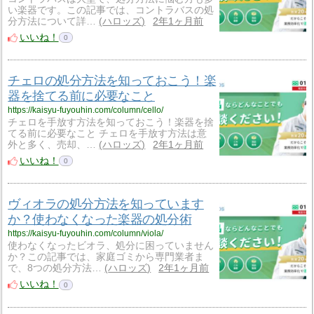
い楽器です。この記事では、コントラバスの処
分方法について詳…
ハロッズ
2年1ヶ月前
いいね！
0
チェロの処分方法を知っておこう！楽
器を捨てる前に必要なこと
https://kaisyu-fuyouhin.com/column/cello/
チェロを手放す方法を知っておこう！楽器を捨
てる前に必要なこと チェロを手放す方法は意
外と多く、売却、…
ハロッズ
2年1ヶ月前
いいね！
0
ヴィオラの処分方法を知っています
か？使わなくなった楽器の処分術
https://kaisyu-fuyouhin.com/column/viola/
使わなくなったビオラ、処分に困っていません
か？この記事では、家庭ゴミから専門業者ま
で、8つの処分方法…
ハロッズ
2年1ヶ月前
いいね！
0