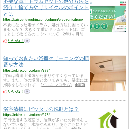
不要な電子ドラムセットの処分方法を
紹介！捨て方やリサイクルのポイント
とは
https://kaisyu-fuyouhin.com/column/electronicdrum/
不要になった電子ドラム、処分方法に困ってい
ませんか？ 大きくて重いドラムセットは、ゴ
ミとして捨てるの…
ハロッズ
2年1ヶ月前
いいね！
0
知っておきたい浴室クリーニングの順
番や方法
https://iekire.com/column/377/
浴室は構造上湿気がたまりやすくなっていま
す。また、他の場所と比べてみても、浴室には
掃除をしなければ…
イエキレコラム
4年前
いいね！
0
浴室清掃にピッタリの洗剤とは？
https://iekire.com/column/375/
毎日使用する浴室は、湿気が多いため掃除をし
ないでいると、水垢やぬめり、あちこちにカビ