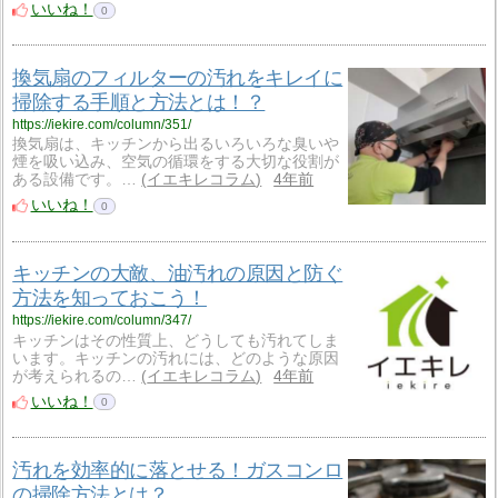
いいね！
0
換気扇のフィルターの汚れをキレイに
掃除する手順と方法とは！？
https://iekire.com/column/351/
換気扇は、キッチンから出るいろいろな臭いや
煙を吸い込み、空気の循環をする大切な役割が
ある設備です。…
イエキレコラム
4年前
いいね！
0
キッチンの大敵、油汚れの原因と防ぐ
方法を知っておこう！
https://iekire.com/column/347/
キッチンはその性質上、どうしても汚れてしま
います。キッチンの汚れには、どのような原因
が考えられるの…
イエキレコラム
4年前
いいね！
0
汚れを効率的に落とせる！ガスコンロ
の掃除方法とは？