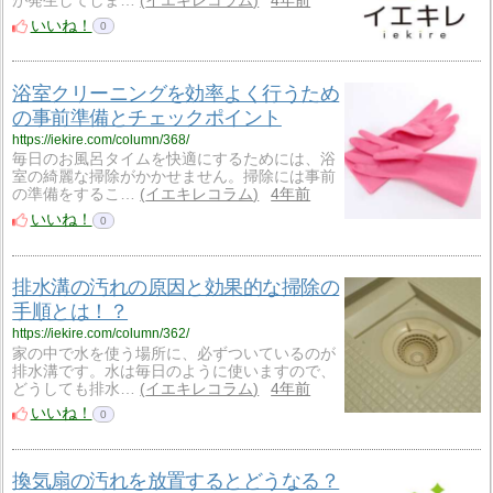
が発生してしま…
イエキレコラム
4年前
いいね！
0
浴室クリーニングを効率よく行うため
の事前準備とチェックポイント
https://iekire.com/column/368/
毎日のお風呂タイムを快適にするためには、浴
室の綺麗な掃除がかかせません。掃除には事前
の準備をするこ…
イエキレコラム
4年前
いいね！
0
排水溝の汚れの原因と効果的な掃除の
手順とは！？
https://iekire.com/column/362/
家の中で水を使う場所に、必ずついているのが
排水溝です。水は毎日のように使いますので、
どうしても排水…
イエキレコラム
4年前
いいね！
0
換気扇の汚れを放置するとどうなる？