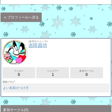
プロフィールへ戻る
[参照中のユーザ]
吉田昌功
フォロー
フォロワー
参加サークル
0
1
0
登録ブログ
よい名前のつけ方
参加サークル
(0)