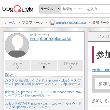
ホーム
プロフィール
emiiphonexpluscase
参加サーク
[参照中のユーザ]
フォロ
emiiphonexpluscase
参加
フォロー
フォロワー
参加サークル
0
0
0
emiiphone
登録ブログ
カラフル 高品質ルイヴィドン iphone x plusケース ブ
ランドiphone xs/9 plusケースアイフォン8plusケース
個性潮流supreme x ヴィドンコラボ iphone xr/xs max
ケースブランドiphonex/8カバー
参加して
スタンド機能付きiphone xr/xs maxケース ルイヴィド
ン 人気 iphone xカバージャケット