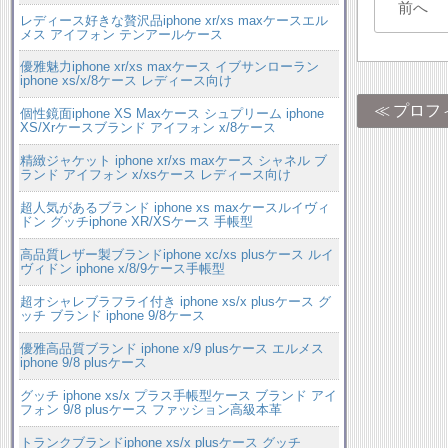
前へ
レディース好きな贅沢品iphone xr/xs maxケースエル
メス アイフォン テンアールケース
優雅魅力iphone xr/xs maxケース イブサンローラン
iphone xs/x/8ケース レディース向け
プロフ
個性鏡面iphone XS Maxケース シュプリーム iphone
XS/Xrケースブランド アイフォン x/8ケース
精緻ジャケット iphone xr/xs maxケース シャネル ブ
ランド アイフォン x/xsケース レディース向け
超人気があるブランド iphone xs maxケースルイヴィ
ドン グッチiphone XR/XSケース 手帳型
高品質レザー製ブランドiphone xc/xs plusケース ルイ
ヴィドン iphone x/8/9ケース手帳型
超オシャレブラフライ付き iphone xs/x plusケース グ
ッチ ブランド iphone 9/8ケース
優雅高品質ブランド iphone x/9 plusケース エルメス
iphone 9/8 plusケース
グッチ iphone xs/x プラス手帳型ケース ブランド アイ
フォン 9/8 plusケース ファッション高級本革
トランクブランドiphone xs/x plusケース グッチ