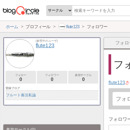
ホーム
プロフィール
flute123
フォロワー
[参照中のユーザ]
フォロ
flute123
フォ
フォロー
フォロワー
参加サークル
0
0
0
flute123
さ
登録ブログ
フルート奏法私論
フォロワ
参加サークル
(0)