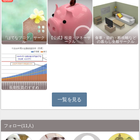
『はてなブログ』サーク
【公式】投資・マネーサ
食事・節約・断捨離など
ル
ークル
の暮らし全般サークル
長期投資のすすめ
一覧を見る
フォロー
(11人)