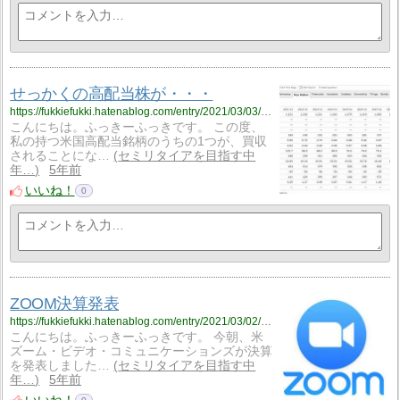
せっかくの高配当株が・・・
https://fukkiefukki.hatenablog.com/entry/2021/03/03/211331
こんにちは。ふっきーふっきです。 この度、
私の持つ米国高配当銘柄のうちの1つが、買収
されることにな…
セミリタイアを目指す中
年…
5年前
いいね！
0
ZOOM決算発表
https://fukkiefukki.hatenablog.com/entry/2021/03/02/210000
こんにちは。ふっきーふっきです。 今朝、米
ズーム・ビデオ・コミュニケーションズが決算
を発表しました…
セミリタイアを目指す中
年…
5年前