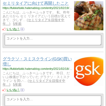
セミリタイアに向けて再開したこと
https://fukkiefukki.hatenablog.com/entry/2021/02/19/221241
こんにちは。ふっきーふっきです。 私、昨年
あたりから セミ リタイアという目標が見えて
きて、少しず…
セミリタイアを目指す中
年…
5年前
いいね！
0
グラクソ・スミスクライン(GSK)買い
増し
https://fukkiefukki.hatenablog.com/entry/2021/02/18/205609
こんにちは。ふっきーふっきです。 昨日、だ
いぶ株価が下がっていた グラクソ・スミスク
ライン を買い…
セミリタイアを目指す中
年…
5年前
いいね！
0