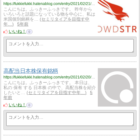
https://fukkiefukki.hatenablog.com/entry/2021/02/21/195835
こんにちは。ふっきーふっきです。 昨年から
いろいろと話題になっている物を中心に、私は
米国個別銘柄を…
セミリタイアを目指す中
年…
5年前
いいね！
0
高配当日本株保有銘柄
https://fukkiefukki.hatenablog.com/entry/2021/02/20/184217
こんにちは。ふっきーふっきです。 本日は、
私の 保有 する 日本株 の中で、高配当株を紹介
したいと…
セミリタイアを目指す中年…
5
年前
いいね！
0