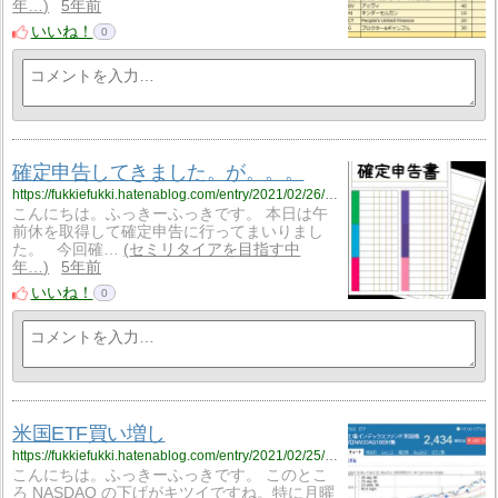
年…
5年前
いいね！
0
確定申告してきました。が。。。
https://fukkiefukki.hatenablog.com/entry/2021/02/26/212541
こんにちは。ふっきーふっきです。 本日は午
前休を取得して確定申告に行ってまいりまし
た。 今回確…
セミリタイアを目指す中
年…
5年前
いいね！
0
米国ETF買い増し
https://fukkiefukki.hatenablog.com/entry/2021/02/25/222617
こんにちは。ふっきーふっきです。 このとこ
ろ NASDAQ の下げがキツイですね。特に月曜