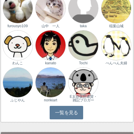
furousyo109
山中 一人
taka
稲葉山城
わんこ
kanato
Tochi
ぺんぺん夫婦
E太@仮想通貨・
ふじやん
norikiart
雑記ブロガー
一覧を見る