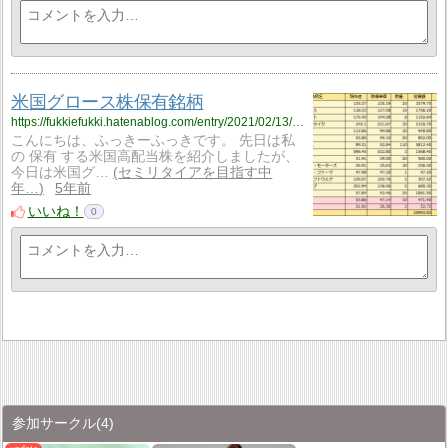
米国グロース株保有銘柄
https://fukkiefukki.hatenablog.com/entry/2021/02/13/185717
こんにちは、ふっきーふっきです。 先日は私
の 保有 する米国高配当株を紹介しましたが、
今日は米国グ…
セミリタイアを目指す中
年…
5年前
いいね！
0
参加サークル
(4)