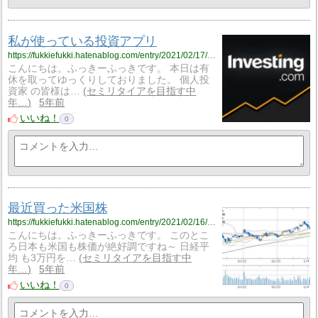
私が使っている投資アプリ
https://fukkiefukki.hatenablog.com/entry/2021/02/17/184448
こんにちは。ふっきーふっきです。 本日は有
休を取ってゆっくりしておりました。 個人投
資家 の皆様は…
セミリタイアを目指す中
年…
5年前
いいね！
0
最近買った米国株
https://fukkiefukki.hatenablog.com/entry/2021/02/16/232017
こんにちは。ふっきーふっきです。 このとこ
ろ日本も米国も株価が絶好調ですね～ 日経平
均 も3万円を…
セミリタイアを目指す中
年…
5年前
いいね！
0