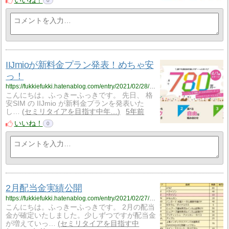
いいね！
0
IIJmioが新料金プラン発表！めちゃ安
っ！
https://fukkiefukki.hatenablog.com/entry/2021/02/28/203958
こんにちは。ふっきーふっきです。 先日、 格
安SIM の IIJmio が新料金プランを発表いた
し…
セミリタイアを目指す中年…
5年前
いいね！
0
2月配当金実績公開
https://fukkiefukki.hatenablog.com/entry/2021/02/27/201904
こんにちは。ふっきーふっきです。 2月の配当
金が確定いたしました。少しずつですが配当金
が増えていっ…
セミリタイアを目指す中