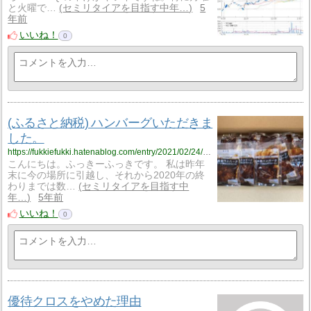
と火曜で…
セミリタイアを目指す中年…
5
年前
いいね！
0
(ふるさと納税) ハンバーグいただきま
した。
https://fukkiefukki.hatenablog.com/entry/2021/02/24/213435
こんにちは。ふっきーふっきです。 私は昨年
末に今の場所に引越し、それから2020年の終
わりまでは数…
セミリタイアを目指す中
年…
5年前
いいね！
0
優待クロスをやめた理由