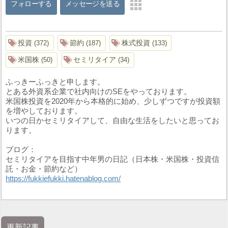
フォローする
メッセージを送る
投資
節約
株式投資
372
187
133
米国株
セミリタイア
50
34
ふっきーふっきと申します。
とある外資系企業で社内向けのSEをやっております。
米国株投資を2020年から本格的に始め、少しずつですが投資額
を増やしております。
いつの日かセミリタイアして、自由な生活をしたいと思ってお
ります。
ブログ：
セミリタイアを目指す中年男の日記（日本株・米国株・投資信
託・お金・節約など）
https://fukkiefukki.hatenablog.com/
更新記事