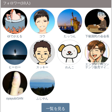
フォロワー
(10人)
ゆでがえる
コウ
たっつん
下級国民の会会長
エンタメ｜AIコン
ヒーロー
スッキー
わんこ
テンツ販売マイ…
oyayubiSAN
ふじやん
一覧を見る