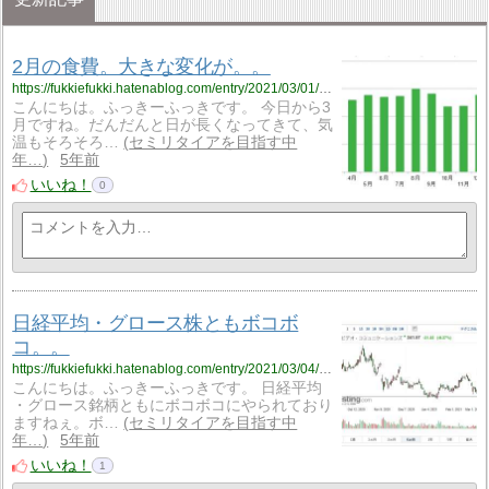
2月の食費。大きな変化が。。
https://fukkiefukki.hatenablog.com/entry/2021/03/01/225715
こんにちは。ふっきーふっきです。 今日から3
月ですね。だんだんと日が長くなってきて、気
温もそろそろ…
セミリタイアを目指す中
年…
5年前
いいね！
0
日経平均・グロース株ともボコボ
コ。。
https://fukkiefukki.hatenablog.com/entry/2021/03/04/214025
こんにちは。ふっきーふっきです。 日経平均
・グロース銘柄ともにボコボコにやられており
ますねぇ。ボ…
セミリタイアを目指す中
年…
5年前
いいね！
1