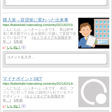
購入派→賃貸派に変わった出来事
https://fukkiefukki.hatenablog.com/entry/2021/02/15/221800
こんにちは。ふっきーふっきです。 私は昨年
末に東京都下のとある場所に引越して賃貸で住
んでいるのです…
セミリタイアを目指す中
年…
5年前
いいね！
0
マイナポイントGET
https://fukkiefukki.hatenablog.com/entry/2021/02/14/195915
こんにちは。ふっきーふっきです。 本日、フ
ァミマに行って Edy に紐付けられているマイ
ナポイント…
セミリタイアを目指す中
年…
5年前
いいね！
0