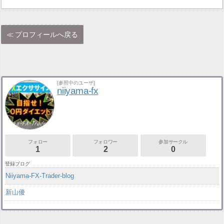
プロフィールへ戻る
[参照中のユーザ]
niiyama-fx
フォロー
フォロワー
参加サークル
1
2
0
登録ブログ
Niiyama-FX-Trader-blog
新山優