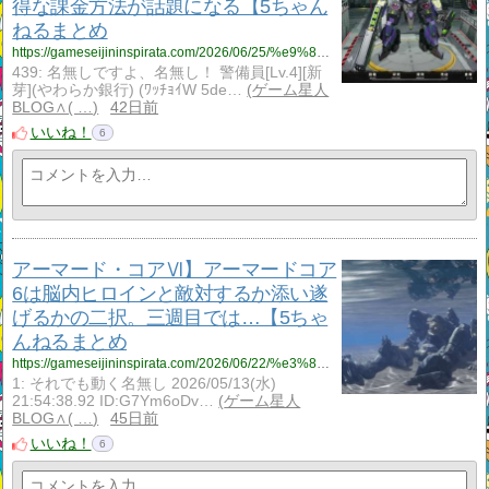
得な課金方法が話題になる【5ちゃん
ねるまとめ
https://gameseijininspirata.com/2026/06/25/%e9%8b%bc%e5%b5%90%e2%80%90%e3%83%a1%e3%82%ab%e3%83%a9%e3%82%b7%e3%80%91%e3%83%af%e3%82%bf%e3%83%ab%e3%82%b3%e3%83%a9%e3%83%9c%e3%80%81%e3%83%ab%e3%83%bc%e3%83%ac%e3%83%83%e3%83%88%e3%80%81%e6%b0%b4/
439: 名無しですよ、名無し！ 警備員[Lv.4][新
芽](やわらか銀行) (ﾜｯﾁｮｲW 5de…
ゲーム星人
BLOG∧( …
42日前
いいね！
6
アーマード・コアⅥ】アーマードコア
6は脳内ヒロインと敵対するか添い遂
げるかの二択。三週目では…【5ちゃ
んねるまとめ
https://gameseijininspirata.com/2026/06/22/%e3%82%a2%e3%83%bc%e3%83%9e%e3%83%bc%e3%83%89%e3%83%bb%e3%82%b3%e3%82%a2%e2%85%b5%e3%80%91%e3%82%a2%e3%83%bc%e3%83%9e%e3%83%bc%e3%83%89%e3%82%b3%e3%82%a26%e3%81%af%e8%84%b3%e5%86%85%e3%83%92%e3%83%ad/
1: それでも動く名無し 2026/05/13(水)
21:54:38.92 ID:G7Ym6oDv…
ゲーム星人
BLOG∧( …
45日前
いいね！
6