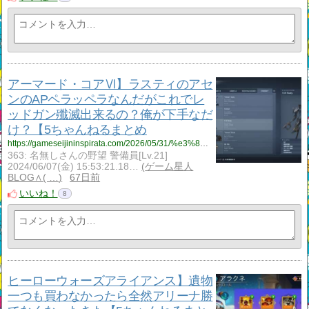
アーマード・コアⅥ】ラスティのアセ
ンのAPペラッペラなんだがこれでレ
ッドガン殲滅出来るの？俺が下手なだ
け？【5ちゃんねるまとめ
https://gameseijininspirata.com/2026/05/31/%e3%82%a2%e3%83%bc%e3%83%9e%e3%83%bc%e3%83%89%e3%83%bb%e3%82%b3%e3%82%a2%e2%85%b5%e3%80%91%e3%83%a9%e3%82%b9%e3%83%86%e3%82%a3%e3%81%ae%e3%82%a2%e3%82%bb%e3%83%b3%e3%81%aeap%e3%83%9a%e3%83%a9%e3%83%83/
363: 名無しさんの野望 警備員[Lv.21]
2024/06/07(金) 15:53:21.18…
ゲーム星人
BLOG∧( …
67日前
いいね！
8
ヒーローウォーズアライアンス】遺物
一つも買わなかったら全然アリーナ勝