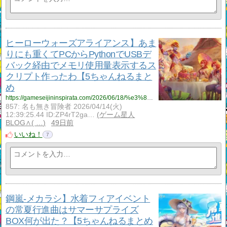
ヒーローウォーズアライアンス】あま
りにも重くてPCからPythonでUSBデ
バック経由でメモリ使用量表示するス
クリプト作ったわ【5ちゃんねるまと
め
https://gameseijininspirata.com/2026/06/18/%e3%83%92%e3%83%bc%e3%83%ad%e3%83%bc%e3%82%a6%e3%82%a9%e3%83%bc%e3%82%ba%e3%82%a2%e3%83%a9%e3%82%a4%e3%82%a2%e3%83%b3%e3%82%b9%e3%80%91%e3%81%82%e3%81%be%e3%82%8a%e3%81%ab%e3%82%82%e9%87%8d%e3%81%8f/
857: 名も無き冒険者 2026/04/14(火)
12:39:25.44 ID:ZP4rT2ga…
ゲーム星人
BLOG∧( …
49日前
いいね！
7
鋼嵐‐メカラシ】水着フィアイベント
の常夏行進曲はサマーサプライズ
BOX何が出た？【5ちゃんねるまとめ