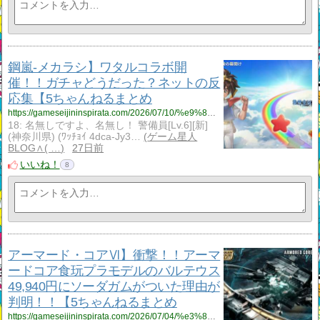
鋼嵐‐メカラシ】ワタルコラボ開
催！！ガチャどうだった？ネットの反
応集【5ちゃんねるまとめ
https://gameseijininspirata.com/2026/07/10/%e9%8b%bc%e5%b5%90%e2%80%90%e3%83%a1%e3%82%ab%e3%83%a9%e3%82%b7%e3%80%91%e3%83%af%e3%82%bf%e3%83%ab%e3%82%b3%e3%83%a9%e3%83%9c%e9%96%8b%e5%82%ac%ef%bc%81%ef%bc%81%e3%82%ac%e3%83%81%e3%83%a3%e3%81%a9/
18: 名無しですよ、名無し！ 警備員[Lv.6][新]
(神奈川県) (ﾜｯﾁｮｲ 4dca-Jy3…
ゲーム星人
BLOG∧( …
27日前
いいね！
8
アーマード・コアⅥ】衝撃！！アーマ
ードコア食玩プラモデルのバルテウス
49,940円にソーダガムがついた理由が
判明！！【5ちゃんねるまとめ
https://gameseijininspirata.com/2026/07/04/%e3%82%a2%e3%83%bc%e3%83%9e%e3%83%bc%e3%83%89%e3%83%bb%e3%82%b3%e3%82%a2%e2%85%b5%e3%80%91%e8%a1%9d%e6%92%83%ef%bc%81%ef%bc%81%e3%82%a2%e3%83%bc%e3%83%9e%e3%83%bc%e3%83%89%e3%82%b3%e3%82%a2%e9%a3%9f/