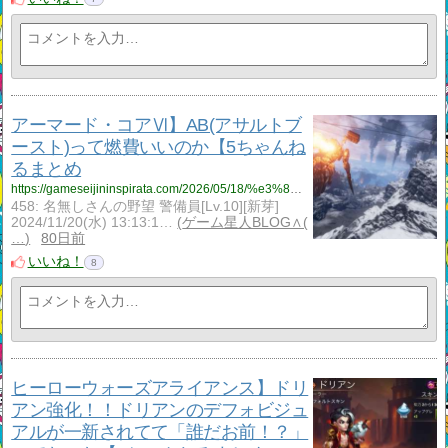
アーマード・コアⅥ】AB(アサルトブ
ースト)って燃費いいのか【5ちゃんね
るまとめ
https://gameseijininspirata.com/2026/05/18/%e3%82%a2%e3%83%bc%e3%83%9e%e3%83%bc%e3%83%89%e3%83%bb%e3%82%b3%e3%82%a2%e2%85%b5%e3%80%91ab%e3%82%a2%e3%82%b5%e3%83%ab%e3%83%88%e3%83%96%e3%83%bc%e3%82%b9%e3%83%88%e3%81%a3%e3%81%a6%e7%87%83/
458: 名無しさんの野望 警備員[Lv.10][新芽]
2024/11/20(水) 13:13:1…
ゲーム星人BLOG∧(
…
80日前
いいね！
8
ヒーローウォーズアライアンス】ドリ
アン強化！！ドリアンのデフォビジュ
アルが一新されてて「誰だお前！？」