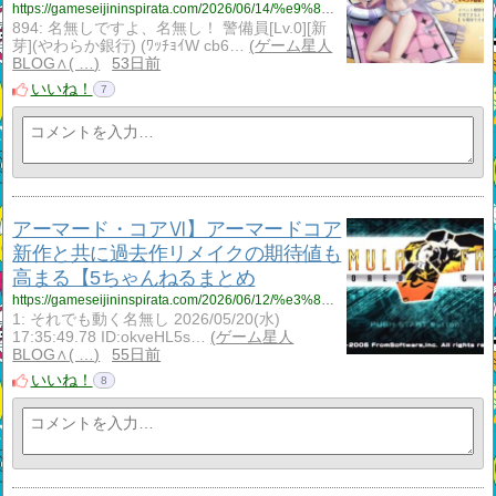
https://gameseijininspirata.com/2026/06/14/%e9%8b%bc%e5%b5%90%e2%80%90%e3%83%a1%e3%82%ab%e3%83%a9%e3%82%b7%e3%80%91%e6%b0%b4%e7%9d%80%e3%83%95%e3%82%a3%e3%82%a2%e3%82%a4%e3%83%99%e3%83%b3%e3%83%88%e3%81%ae%e5%b8%b8%e5%a4%8f%e8%a1%8c%e9%80%b2/
894: 名無しですよ、名無し！ 警備員[Lv.0][新
芽](やわらか銀行) (ﾜｯﾁｮｲW cb6…
ゲーム星人
BLOG∧( …
53日前
いいね！
7
アーマード・コアⅥ】アーマードコア
新作と共に過去作リメイクの期待値も
高まる【5ちゃんねるまとめ
https://gameseijininspirata.com/2026/06/12/%e3%82%a2%e3%83%bc%e3%83%9e%e3%83%bc%e3%83%89%e3%83%bb%e3%82%b3%e3%82%a2%e2%85%b5%e3%80%91%e3%82%a2%e3%83%bc%e3%83%9e%e3%83%bc%e3%83%89%e3%82%b3%e3%82%a2%e6%96%b0%e4%bd%9c%e3%81%a8%e5%85%b1%e3%81%ab/
1: それでも動く名無し 2026/05/20(水)
17:35:49.78 ID:okveHL5s…
ゲーム星人
BLOG∧( …
55日前
いいね！
8