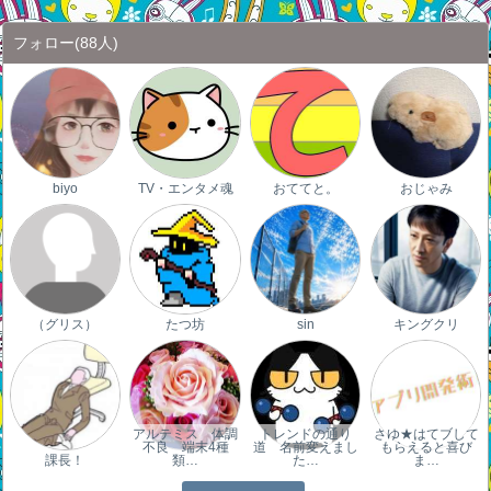
フォロー
(88人)
biyo
TV・エンタメ魂
おててと。
おじゃみ
（グリス）
たつ坊
sin
キングクリ
アルテミス 体調
トレンドの通り
さゆ★はてブして
不良 端末4種
道 名前変えまし
もらえると喜び
課長！
類…
た…
ま…