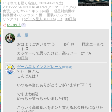
1: それでも動く名無し 2026/06/27(土)
20:05:22.54 ID:CLAT4ERad アーマードコアの
食玩、少しヤバイ キット内容 ・惑星封鎖機構
特務機体バルテウス １機 ・重装バルテウス・
リング 1 […]
ゲーム星人BLOG∧( …
33日前
いいね！
6
萬 屋
.
おはようございます ☕ _ _))ﾍﾟｺﾘ 拝読エールで
～す ❢
カッケーって思ったけど、高っけー (;^_^A
33日前
ゲーム星人インスピレータ
> 万 屋さん
こんばんは！
いつも本当にありがとうございます(*´▽｀*)
ですよね(笑)
めっちゃ笑っちゃいました(笑)
こういう高級食玩をポンと買えるお金持ちになりた
いです(笑)