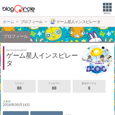
MENU
ホーム
プロフィール
ゲーム星人インスピレータ
プロフィール
gameseijininspirata
ゲーム星人インスピレー
タ
フォロー
フォロワー
参加サークル
88
88
0
入会日
2016年09月14日