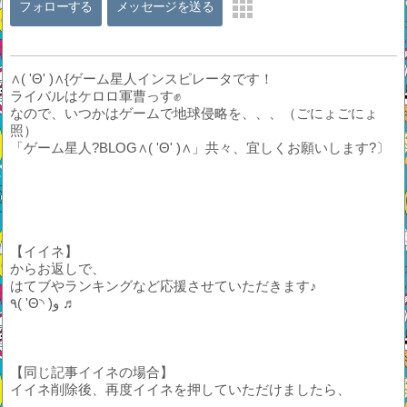
フォローする
メッセージを送る
∧( 'Θ' )∧{ゲーム星人インスピレータです！
ライバルはケロロ軍曹っす✊
なので、いつかはゲームで地球侵略を、、、（ごにょごにょ
照）
「ゲーム星人?BLOG∧( 'Θ' )∧」共々、宜しくお願いします?〕
【イイネ】
からお返しで、
はてブやランキングなど応援させていただきます♪
٩( 'Θ◝ )و ♬
【同じ記事イイネの場合】
イイネ削除後、再度イイネを押していただけましたら、