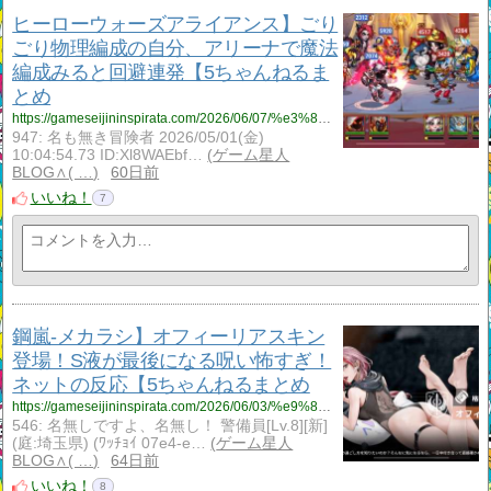
ヒーローウォーズアライアンス】ごり
ごり物理編成の自分、アリーナで魔法
編成みると回避連発【5ちゃんねるま
とめ
https://gameseijininspirata.com/2026/06/07/%e3%83%92%e3%83%bc%e3%83%ad%e3%83%bc%e3%82%a6%e3%82%a9%e3%83%bc%e3%82%ba%e3%82%a2%e3%83%a9%e3%82%a4%e3%82%a2%e3%83%b3%e3%82%b9%e3%80%91%e3%81%94%e3%82%8a%e3%81%94%e3%82%8a%e7%89%a9%e7%90%86%e7%b7%a8/
947: 名も無き冒険者 2026/05/01(金)
10:04:54.73 ID:Xl8WAEbf…
ゲーム星人
BLOG∧( …
60日前
いいね！
7
鋼嵐‐メカラシ】オフィーリアスキン
登場！S液が最後になる呪い怖すぎ！
ネットの反応【5ちゃんねるまとめ
https://gameseijininspirata.com/2026/06/03/%e9%8b%bc%e5%b5%90%e2%80%90%e3%83%a1%e3%82%ab%e3%83%a9%e3%82%b7%e3%80%91%e3%82%aa%e3%83%95%e3%82%a3%e3%83%bc%e3%83%aa%e3%82%a2%e3%82%b9%e3%82%ad%e3%83%b3%e7%99%bb%e5%a0%b4%ef%bc%81s%e6%b6%b2%e3%81%8c/
546: 名無しですよ、名無し！ 警備員[Lv.8][新]
(庭:埼玉県) (ﾜｯﾁｮｲ 07e4-e…
ゲーム星人
BLOG∧( …
64日前
いいね！
8