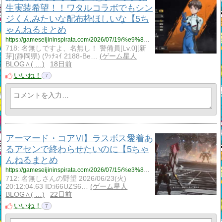
生実装希望！！ワタルコラボでもシン
ジくんみたいな配布枠ほしいな【5ち
ゃんねるまとめ
https://gameseijininspirata.com/2026/07/19/%e9%8b%bc%e5%b5%90%e2%80%90%e3%83%a1%e3%82%ab%e3%83%a9%e3%82%b7%e3%80%91%e3%83%af%e3%82%bf%e3%83%ab%e3%82%b3%e3%83%a9%e3%83%9c%e3%81%a7%e3%82%82%e3%82%b7%e3%83%b3%e3%82%b8%e3%81%8f%e3%82%93%e3%81%bf/
718: 名無しですよ、名無し！ 警備員[Lv.0][新
芽](静岡県) (ﾜｯﾁｮｲ 2188-Be…
ゲーム星人
BLOG∧( …
18日前
いいね！
7
アーマード・コアⅥ】ラスボス愛着あ
るアセンで終わらせたいのに【5ちゃ
んねるまとめ
https://gameseijininspirata.com/2026/07/15/%e3%82%a2%e3%83%bc%e3%83%9e%e3%83%bc%e3%83%89%e3%83%bb%e3%82%b3%e3%82%a2%e2%85%b5%e3%80%91%e3%83%a9%e3%82%b9%e3%83%9c%e3%82%b9%e6%84%9b%e7%9d%80%e3%81%82%e3%82%8b%e3%82%a2%e3%82%bb%e3%83%b3%e3%81%a7/
712: 名無しさんの野望 2026/06/23(火)
20:12:04.63 ID:i66UZS6…
ゲーム星人
BLOG∧( …
22日前
いいね！
7