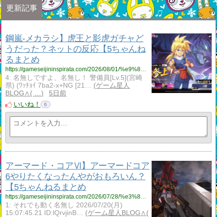
更新記事
鋼嵐‐メカラシ】虎王と影虎ガチャど
うだった？ネットの反応【5ちゃんね
るまとめ
https://gameseijininspirata.com/2026/08/01/%e9%8b%bc%e5%b5%90%e2%80%90%e3%83%a1%e3%82%ab%e3%83%a9%e3%82%b7%e3%80%91%e8%99%8e%e7%8e%8b%e3%81%a8%e5%bd%b1%e8%99%8e%e3%82%ac%e3%83%81%e3%83%a3%e3%81%a9%e3%81%86%e3%81%a0%e3%81%a3%e3%81%9f%ef%bc%9f/
4: 名無しですよ、名無し！ 警備員[Lv.5](宮崎
県) (ﾜｯﾁｮｲ 7ba2-x+NG [21…
ゲーム星人
BLOG∧( …
5日前
いいね！
6
アーマード・コアⅥ】アーマードコア
6やりたくなったんやがおもろいん？
【5ちゃんねるまとめ
https://gameseijininspirata.com/2026/07/28/%e3%82%a2%e3%83%bc%e3%83%9e%e3%83%bc%e3%83%89%e3%83%bb%e3%82%b3%e3%82%a2%e2%85%b5%e3%80%91%e3%82%a2%e3%83%bc%e3%83%9e%e3%83%bc%e3%83%89%e3%82%b3%e3%82%a26%e3%82%84%e3%82%8a%e3%81%9f%e3%81%8f%e3%81%aa/
1: それでも動く名無し 2026/07/20(月)
15:07:45.21 ID:lQrvjinB…
ゲーム星人BLOG∧(