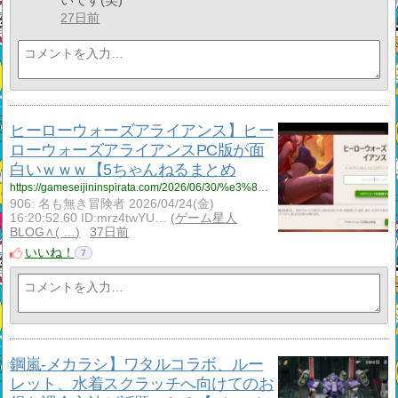
27日前
ヒーローウォーズアライアンス】ヒー
ローウォーズアライアンスPC版が面
白いｗｗｗ【5ちゃんねるまとめ
https://gameseijininspirata.com/2026/06/30/%e3%83%92%e3%83%bc%e3%83%ad%e3%83%bc%e3%82%a6%e3%82%a9%e3%83%bc%e3%82%ba%e3%82%a2%e3%83%a9%e3%82%a4%e3%82%a2%e3%83%b3%e3%82%b9%e3%80%91%e3%83%92%e3%83%bc%e3%83%ad%e3%83%bc%e3%82%a6%e3%82%a9%e3%83%bc-5/
906: 名も無き冒険者 2026/04/24(金)
16:20:52.60 ID:mrz4twYU…
ゲーム星人
BLOG∧( …
37日前
いいね！
7
鋼嵐‐メカラシ】ワタルコラボ、ルー
レット、水着スクラッチへ向けてのお