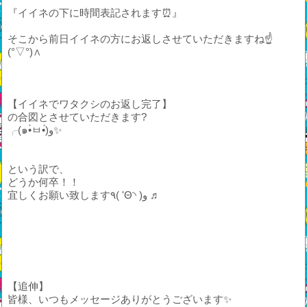
『イイネの下に時間表記されます⏰』
そこから前日イイネの方にお返しさせていただきますね☝️
(°▽°)∧
【イイネでワタクシのお返し完了】
の合図とさせていただきます?
╭(๑•̀ㅂ•́)و✨
という訳で、
どうか何卒！！
宜しくお願い致します٩( 'Θ◝ )و ♬
【追伸】
皆様、いつもメッセージありがとうございます✨