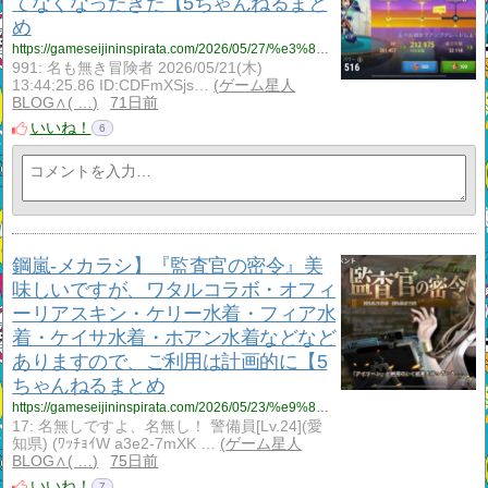
てなくなったきた【5ちゃんねるまと
め
https://gameseijininspirata.com/2026/05/27/%e3%83%92%e3%83%bc%e3%83%ad%e3%83%bc%e3%82%a6%e3%82%a9%e3%83%bc%e3%82%ba%e3%82%a2%e3%83%a9%e3%82%a4%e3%82%a2%e3%83%b3%e3%82%b9%e3%80%91%e9%81%ba%e7%89%a9%e4%b8%80%e3%81%a4%e3%82%82%e8%b2%b7%e3%82%8f/
991: 名も無き冒険者 2026/05/21(木)
13:44:25.86 ID:CDFmXSjs…
ゲーム星人
BLOG∧( …
71日前
いいね！
6
鋼嵐‐メカラシ】『監査官の密令』美
味しいですが、ワタルコラボ・オフィ
ーリアスキン・ケリー水着・フィア水
着・ケイサ水着・ホアン水着などなど
ありますので、ご利用は計画的に【5
ちゃんねるまとめ
https://gameseijininspirata.com/2026/05/23/%e9%8b%bc%e5%b5%90%e2%80%90%e3%83%a1%e3%82%ab%e3%83%a9%e3%82%b7%e3%80%91%e3%80%8e%e7%9b%a3%e6%9f%bb%e5%ae%98%e3%81%ae%e5%af%86%e4%bb%a4%e3%80%8f%e7%be%8e%e5%91%b3%e3%81%97%e3%81%84%e3%81%a7%e3%81%99/
17: 名無しですよ、名無し！ 警備員[Lv.24](愛
知県) (ﾜｯﾁｮｲW a3e2-7mXK …
ゲーム星人
BLOG∧( …
75日前
いいね！
7