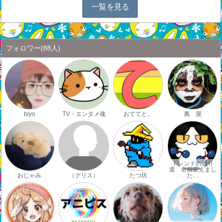
一覧を見る
フォロワー
(88人)
biyo
TV・エンタメ魂
おててと。
萬 屋
トレンドの通り
道 名前変えまし
おじゃみ
（グリス）
たつ坊
た…