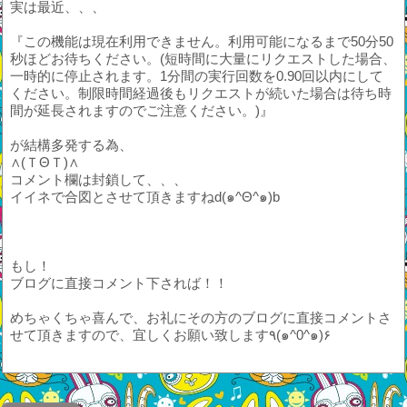
実は最近、、、
『この機能は現在利用できません。利用可能になるまで50分50
秒ほどお待ちください。(短時間に大量にリクエストした場合、
一時的に停止されます。1分間の実行回数を0.90回以内にして
ください。制限時間経過後もリクエストが続いた場合は待ち時
間が延長されますのでご注意ください。)』
が結構多発する為、
∧(ＴΘＴ)∧
コメント欄は封鎖して、、、
イイネで合図とさせて頂きますねd(๑^Θ^๑)b
もし！
ブログに直接コメント下されば！！
めちゃくちゃ喜んで、お礼にその方のブログに直接コメントさ
せて頂きますので、宜しくお願い致します٩(๑^0^๑)۶