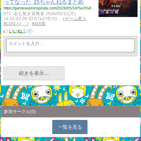
ってなった【5ちゃんねるまとめ
https://gameseijininspirata.com/2026/05/14/%e3%83%92%e3%83%bc%e3%83%ad%e3%83%bc%e3%82%a6%e3%82%a9%e3%83%bc%e3%82%ba%e3%82%a2%e3%83%a9%e3%82%a4%e3%82%a2%e3%83%b3%e3%82%b9%e3%80%91%e3%83%89%e3%83%aa%e3%82%a2%e3%83%b3%e5%bc%b7%e5%8c%96%ef%bc%81/
971: 名も無き冒険者 2026/05/11(月)
14:15:02.05 ID:ETbZYEYO…
ゲーム星人
BLOG∧( …
84日前
いいね！
7
続きを表示…
参加サークル
(0)
一覧を見る