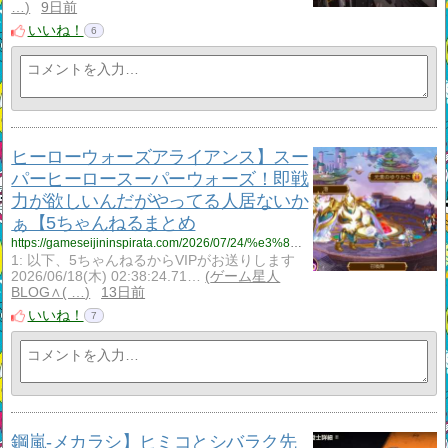
…
9日前
いいね！
6
ヒーローウォーズアライアンス】スー
パーヒーロースーパーウォーズ！即戦
力が欲しいんだがやってる人居ないか
ぁ【5ちゃんねるまとめ
https://gameseijininspirata.com/2026/07/24/%e3%83%92%e3%83%bc%e3%83%ad%e3%83%bc%e3%82%a6%e3%82%a9%e3%83%bc%e3%82%ba%e3%82%a2%e3%83%a9%e3%82%a4%e3%82%a2%e3%83%b3%e3%82%b9%e3%80%91%e3%82%b9%e3%83%bc%e3%83%91%e3%83%bc%e3%83%92%e3%83%bc%e3%83%ad/
1: 以下、5ちゃんねるからVIPがお送りします
2026/06/18(木) 02:38:24.71…
ゲーム星人
BLOG∧( …
13日前
いいね！
7
鋼嵐‐メカラシ】ヒミコとシバラク先