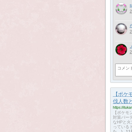
s
【ポケ
伐人数
https://itu
【ポケモ
対策パーテ
なHPと
っている
た。
1