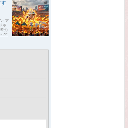
すす
ン ア
ドボ
際の
って