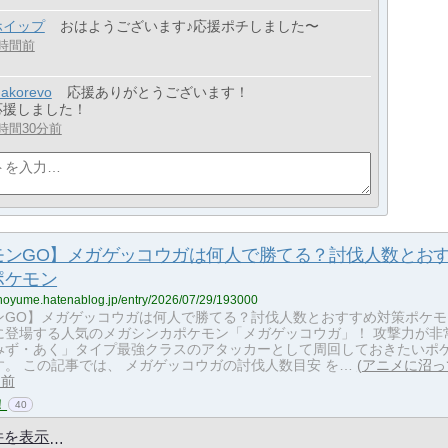
ホイップ
おはようございます♪応援ポチしました〜
2時間前
akorevo
応援ありがとうございます！
応援しました！
時間30分前
モンGO】メガゲッコウガは何人で勝てる？討伐人数とお
ポケモン
kanoyume.hatenablog.jp/entry/2026/07/29/193000
ンGO】メガゲッコウガは何人で勝てる？討伐人数とおすすめ対策ポケモ
に登場する人気のメガシンカポケモン「メガゲッコウガ」！ 攻撃力が非
みず・あく」タイプ最強クラスのアタッカーとして周回しておきたいポ
す。 この記事では、 メガゲッコウガの討伐人数目安 を…
アニメに沼っ
日前
！
40
件を表示