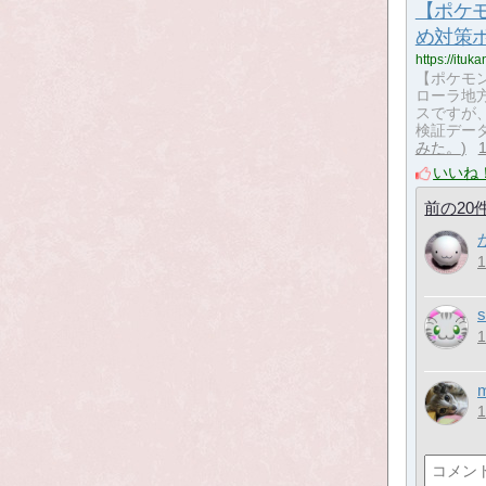
【ポケ
め対策
https://itu
【ポケモ
ローラ地
スですが
検証デー
みた。
いいね
前の20
s
m