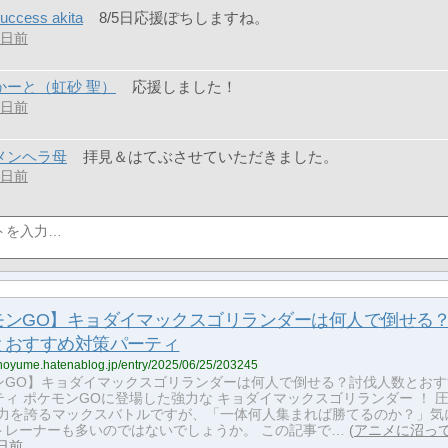
uccess akita
8/5日応援ぽちしますね。
2日前
かーと（虹砂 聖）
応援しました！
2日前
メンヘラ母
拝見＆はてぶさせていただきました。
2日前
モンGO】キョダイマックスゴリランダーは何人で倒せる
とおすすめ対策パーティ
kanoyume.hatenablog.jp/entry/2025/06/25/203245
ンGO】キョダイマックスゴリランダーは何人で倒せる？討伐人数とおす
ィ ポケモンGOに登場した強力な キョダイマックスゴリランダー ！ 
火力を誇るマックスバトルですが、「一体何人集まれば勝てるのか？」気
トレーナーも多いのではないでしょうか。 この記事で…
アニメに沼っ
1日前