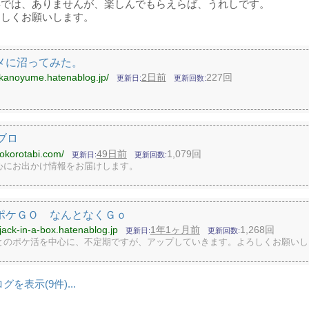
事では、ありませんが、楽しんでもらえらば、うれしです。
ろしくお願いします。
メに沼ってみた。
tukanoyume.hatenablog.jp/
2日前
227回
更新日
更新回数
oブロ
nokorotabi.com/
49日前
1,079回
更新日
更新回数
心にお出かけ情報をお届けします。
ポケＧＯ なんとなくＧｏ
n-jack-in-a-box.hatenablog.jp
1年1ヶ月前
1,268回
更新日
更新回数
とのポケ活を中心に、不定期ですが、アップしていきます。よろしくお願いし
ログを表示
9
...