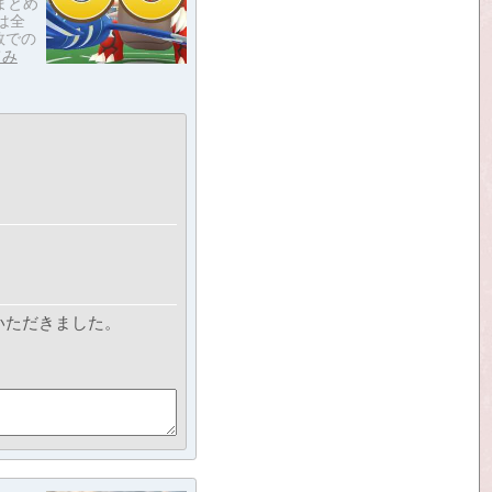
まとめ
は全
数での
てみ
ていただきました。