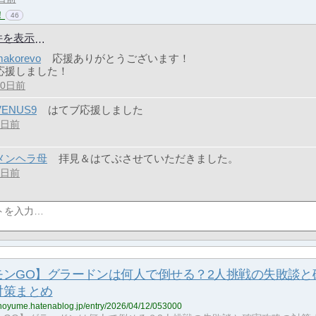
！
46
件を表示
makorevo
応援ありがとうございます！
応援しました！
10日前
VENUS9
はてブ応援しました
9日前
メンヘラ母
拝見＆はてぶさせていただきました。
2日前
モンGO】グラードンは何人で倒せる？2人挑戦の失敗談と
対策まとめ
kanoyume.hatenablog.jp/entry/2026/04/12/053000