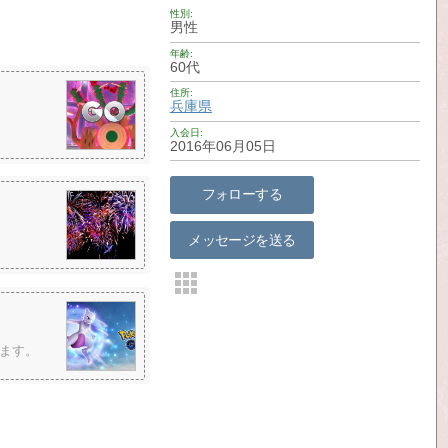
性別
男性
年齢
60代
住所
兵庫県
入会日
2016年06月05日
フォローする
メッセージを送る
ます。