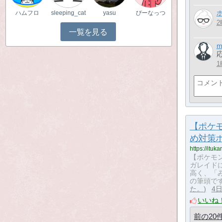
ハムフロ
sleeping_cat
yasu
ぴーなっつ
一覧を見る
m
1
【ポケ
め対策
https://itu
【ポケモ
ガレイド
高く、「
の筆頭で
た。
4
いいね
前の20