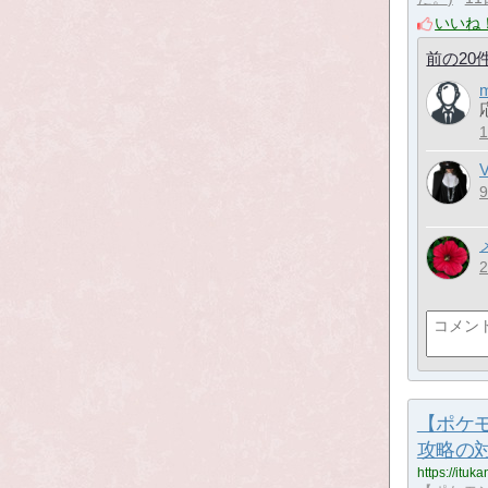
いいね
前の20
【ポケ
攻略の
https://itu