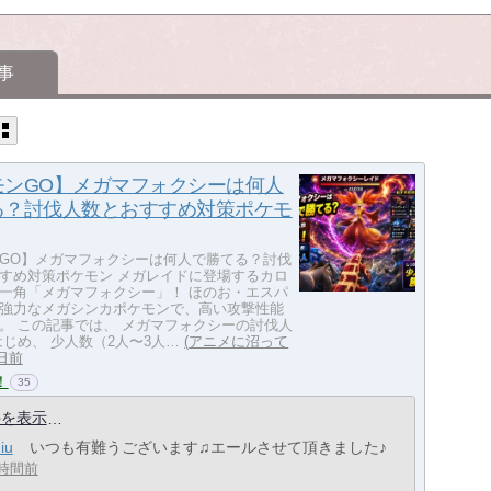
事
モンGO】メガマフォクシーは何人
る？討伐人数とおすすめ対策ポケモ
GO】メガマフォクシーは何人で勝てる？討伐
すめ対策ポケモン メガレイドに登場するカロ
一角「メガマフォクシー」！ ほのお・エスパ
強力なメガシンカポケモンで、高い攻撃性能
。 この記事では、 メガマフォクシーの討伐人
はじめ、 少人数（2人〜3人…
アニメに沼って
日前
！
35
件を表示
iu
いつも有難うございます♫エールさせて頂きました♪
3時間前