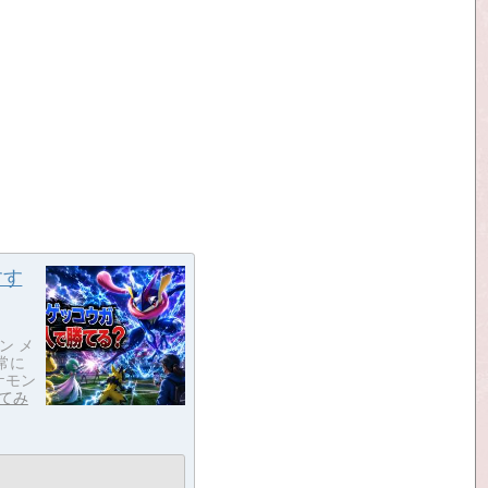
すす
ン メ
常に
ケモン
てみ