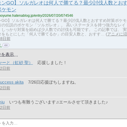
モンGO】ソルガレオは何人で勝てる？最少討伐人数とお
ポケモン
kanoyume.hatenablog.jp/entry/2026/07/20/074546
ンGO】ソルガレオは何人で勝てる？最少討伐人数とおすすめ対策ポケモ
方の伝説のポケモン「ソルガレオ」。 高いステータスを持つ強力なレイ
、しっかり対策を組めば少人数での討伐も可能です。 この記事では、 実
タをもとにした「何人で勝てるか」の目安人数と、おすす…
アニメに沼
18日前
！
44
件を表示
かーと（虹砂 聖）
応援しました！
12日前
uccess akita
7/26日応援ぽちしますね。
12日前
iu
いつも有難うございます♫エールさせて頂きました♪
12日前