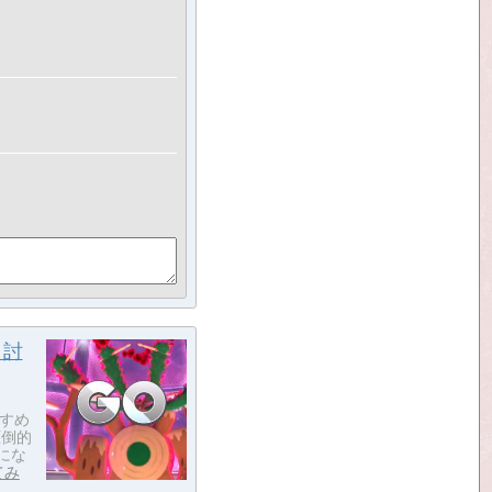
？討
すめ
圧倒的
にな
てみ