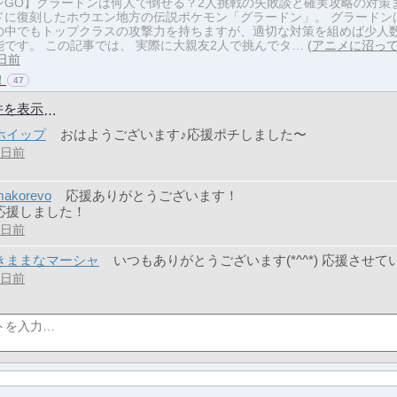
ンGO】グラードンは何人で倒せる？2人挑戦の失敗談と確実攻略の対策
ドに復刻したホウエン地方の伝説ポケモン「グラードン」。 グラードン
の中でもトップクラスの攻撃力を持ちますが、適切な対策を組めば少人
能です。 この記事では、 実際に大親友2人で挑んでタ…
アニメに沼っ
1日前
！
47
件を表示
ホイップ
おはようございます♪応援ポチしました〜
9日前
makorevo
応援ありがとうございます！
応援しました！
9日前
きままなマーシャ
いつもありがとうございます(*^^*) 応援させ
8日前