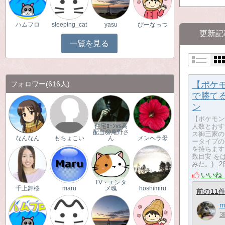
ハムフロ
sleeping_cat
yasu
ぴーなっつ
更新記
一覧を見る
フォロワー
(616人)
【ポケ
で勝て
ン
【ポケモン
人数とおす
住宅ﾛｰﾝvs高
配当@庵野さ
ス御三家の
なんなん
もちょこい
ん
メンヘラ母
ータイプの
を持ちます
数目安 を
みた。
2
いいね
TV・エンタ
千上舞桜
maru
メ魂
hoshimiru
前の11
m