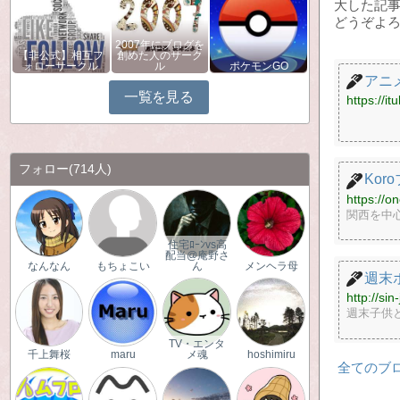
大した記
どうぞよ
2007年にブログを
【非公式】相互フ
創めた人のサーク
ォローサークル
ル
ポケモンGO
アニ
一覧を見る
https://i
フォロー
(714人)
Kor
https://o
関西を中
住宅ﾛｰﾝvs高
配当@庵野さ
なんなん
もちょこい
ん
メンヘラ母
週末
http://si
週末子供
TV・エンタ
千上舞桜
maru
メ魂
hoshimiru
全てのブ