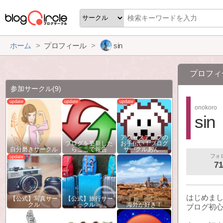
ホーム
プロフィール
sin
プロフィ
参加サークル
(9)
onokoro
sin
アクセスアップの
ブログを更新した
お手伝い！ブログ
自分磨きサークル
らここで報告
サークルあん…
フォ
71
はじめまし
【公式】写真サー
【公式】旅行サー
クル
クル
海外が好き！
ブログ初