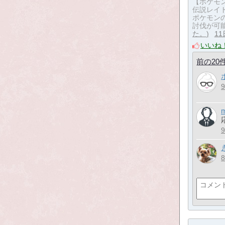
【ポケモ
伝説レイ
ポケモン
討伐が可
た。
1
いいね
前の20