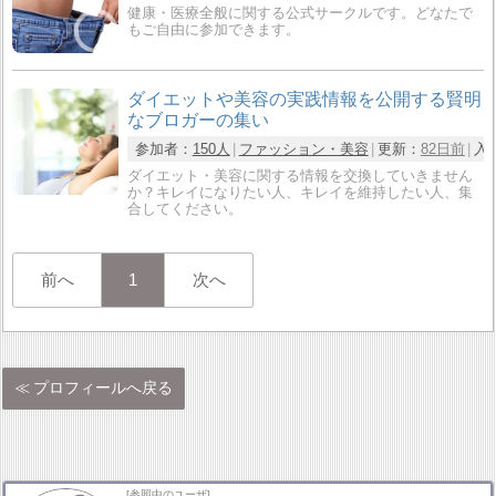
健康・医療全般に関する公式サークルです。どなたで
もご自由に参加できます。
ダイエットや美容の実践情報を公開する賢明
なブロガーの集い
参加者：
150人
ファッション・美容
更新：
82日前
入
ダイエット・美容に関する情報を交換していきません
か？キレイになりたい人、キレイを維持したい人、集
合してください。
前へ
1
次へ
プロフィールへ戻る
[参照中のユーザ]