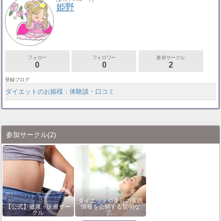
姫野
フォロー
フォロワー
参加サークル
0
0
2
登録ブログ
ダイエットのお姫様：体験談・口コミ
参加サークル
(2)
ダイエットや美容の実践
【公式】健康・医療サー
情報を公開する賢明な
クル
ブ…