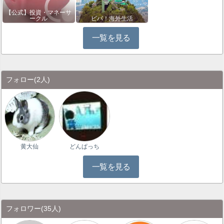
【公式】投資・マネーサ
ークル
ビバ！海外生活
一覧を見る
フォロー
(2人)
黄大仙
どんぱっち
一覧を見る
フォロワー
(35人)