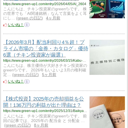
https://www.green-up1.com/entry/2026/04/05/AI_2604
こんにちは、チキン投資家のgreen🦆です。 株
の世界でも「AI関連銘柄」なんて言葉をよく耳
にし…
green の日記
4ヶ月前
いいね！
1
【2026年3月】配当利回り4％超！プ
ライム市場の「金券・カタログ」優待
6選（チキン投資家が厳選）
https://www.green-up1.com/entry/2026/03/15/Kabu-Osusume-2603
こんにちは、株主優待が大好きチキン投資家の
green🦆です。 2026年もいよいよ3月の権利確
定…
green の日記
5ヶ月前
いいね！
1
【株式投資】2025年の売却損益を公
開！136万円の利益が出た理由は？
https://www.green-up1.com/entry/2025/12/31/Baikyakueki-202512
こんにちは、チキン投資家のgreen🦆です。 前
回の記事では、2025年の 配当金 と 分配金 …
green の日記
8ヶ月前