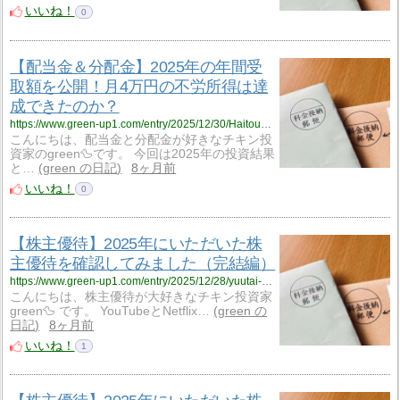
いいね！
0
【配当金＆分配金】2025年の年間受
取額を公開！月4万円の不労所得は達
成できたのか？
https://www.green-up1.com/entry/2025/12/30/Haitou_Bunpai-202512
こんにちは、配当金と分配金が好きなチキン投
資家のgreen🦆です。 今回は2025年の投資結果
と…
green の日記
8ヶ月前
いいね！
0
【株主優待】2025年にいただいた株
主優待を確認してみました（完結編）
https://www.green-up1.com/entry/2025/12/28/yuutai-2025-03
こんにちは、株主優待が大好きなチキン投資家
green🦆 です。 YouTubeとNetflix…
green の
日記
8ヶ月前
いいね！
1