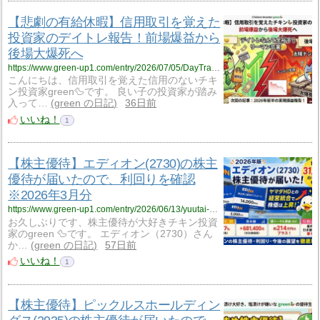
【悲劇の有給休暇】信用取引を覚えた
投資家のデイトレ報告！前場爆益から
後場大爆死へ
https://www.green-up1.com/entry/2026/07/05/DayTra_202606
こんにちは、信用取引を覚えた信用のないチキ
ン投資家green🦆です。 良い子の投資家が踏み
入って…
green の日記
36日前
いいね！
1
【株主優待】エディオン(2730)の株主
優待が届いたので、利回りを確認
※2026年3月分
https://www.green-up1.com/entry/2026/06/13/yuutai-2730_EDION-2603
お久しぶりです、株主優待が大好きチキン投資
家のgreen 🦆です。 エディオン（2730）さん
か…
green の日記
57日前
いいね！
1
【株主優待】ピックルスホールディン