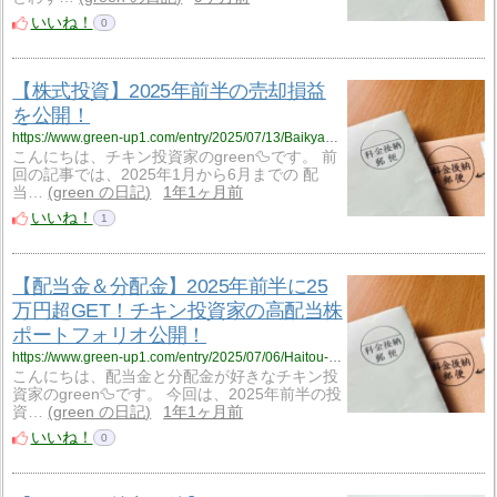
いいね！
0
【株式投資】2025年前半の売却損益
を公開！
https://www.green-up1.com/entry/2025/07/13/Baikyakusoneki-All-2501_06
こんにちは、チキン投資家のgreen🦆です。 前
回の記事では、2025年1月から6月までの 配
当…
green の日記
1年1ヶ月前
いいね！
1
【配当金＆分配金】2025年前半に25
万円超GET！チキン投資家の高配当株
ポートフォリオ公開！
https://www.green-up1.com/entry/2025/07/06/Haitou-All-2501_06
こんにちは、配当金と分配金が好きなチキン投
資家のgreen🦆です。 今回は、2025年前半の投
資…
green の日記
1年1ヶ月前
いいね！
0