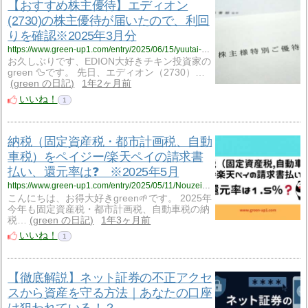
【おすすめ株主優待】エディオン
(2730)の株主優待が届いたので、利回
りを確認※2025年3月分
https://www.green-up1.com/entry/2025/06/15/yuutai-2730_EDION-2503
お久しぶりです、EDION大好きチキン投資家の
green 🦆です。 先日、エディオン（2730）…
green の日記
1年2ヶ月前
いいね！
1
納税（固定資産税・都市計画税、自動
車税）をペイジー/楽天ペイの請求書
払い、還元率は❓ ※2025年5月
https://www.green-up1.com/entry/2025/05/11/Nouzei_2025
こんにちは、お得大好きgreen🌱です。 2025年
今年も固定資産税・都市計画税、自動車税の納
税…
green の日記
1年3ヶ月前
いいね！
1
【徹底解説】ネット証券の不正アクセ
スから資産を守る方法｜あなたの口座