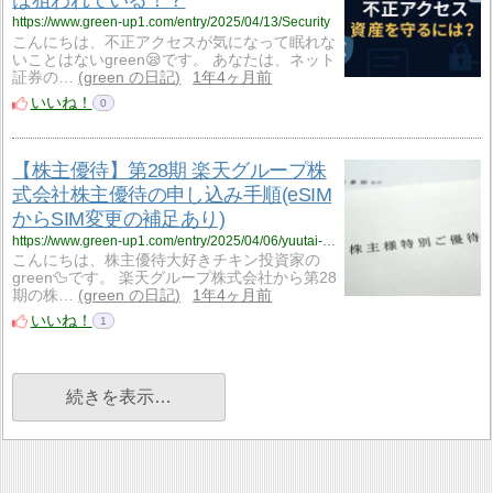
は狙われている！？
https://www.green-up1.com/entry/2025/04/13/Security
こんにちは、不正アクセスが気になって眠れな
いことはないgreen😪です。 あなたは、ネット
証券の…
green の日記
1年4ヶ月前
いいね！
0
【株主優待】第28期 楽天グループ株
式会社株主優待の申し込み手順(eSIM
からSIM変更の補足あり)
https://www.green-up1.com/entry/2025/04/06/yuutai-4755_RAKUTEN-2412
こんにちは、株主優待大好きチキン投資家の
green🦆です。 楽天グループ株式会社から第28
期の株…
green の日記
1年4ヶ月前
いいね！
1
続きを表示…