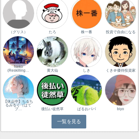
（グリス）
たろ
株一番
投資で自由になる
Neko
(Reskilling…
黄大仙
しき
くき＠優待投資家
【休止中】ちるち
るみるく（はて
ブ…
後払い徒然草
ぱるおパパ
biyo
一覧を見る