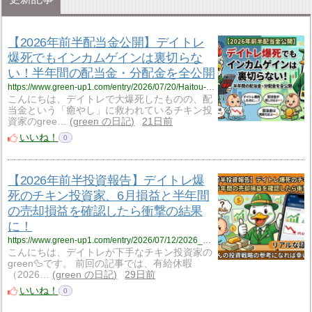
【2026年前半配当金公開】デイトレ
爆死でもインカムゲインは裏切らな
い！半年間の配当金・分配金を全公開
https://www.green-up1.com/entry/2026/07/20/Haitou-All-2601_06
こんにちは、デイトレで大爆死したものの、配
当金という「癒やし」に救われているチキン投
資家のgree…
green の日記
21日前
いいね！
0
【2026年前半投資報告】デイトレ爆
死のチキン投資家、6月損益と半年間
の売却損益を確認したら衝撃の結果
に！
https://www.green-up1.com/entry/2026/07/12/2026_6_soneki
こんにちは、デイトレが下手なチキン投資家の
green🦆です。 前回の記事では、有給休暇
（2026…
green の日記
29日前
いいね！
0