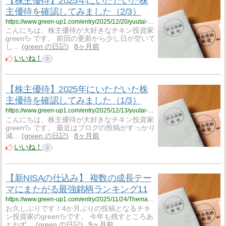
【株主優待】2025年にいただいた株
主優待を確認してみました（2/3）
https://www.green-up1.com/entry/2025/12/20/yuutai-2025-02
こんにちは、株主優待が大好きなチキン投資家
green🦆 です。 前回の更新から少し日が空いて
し…
green の日記
8ヶ月前
いいね！
0
【株主優待】2025年にいただいた株
主優待を確認してみました（1/3）
https://www.green-up1.com/entry/2025/12/13/yuutai-2025-01
こんにちは、株主優待が大好きなチキン投資家
green🦆 です。 最近はブログの投稿がすっかり
減…
green の日記
8ヶ月前
いいね！
0
【新NISAの仕込み】 複数の成長テー
マにまたがる最強銘柄ランキング11
https://www.green-up1.com/entry/2025/11/24/Thema_Ranking
お久しぶりです！4か月ぶりの投稿となるチキ
ン投資家のgreen🦆です。 今年も残すところあ
とわず…
green の日記
9ヶ月前