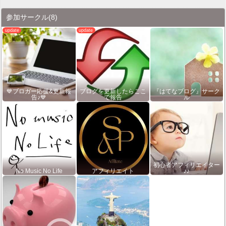
参加サークル
(8)
💙ブロガー応援&更新報
ブログを更新したらここ
『はてなブログ』サーク
告♪💙
で報告
ル
初心者アフィリエイター
No Music No Life
アフィリエイト
♪♪