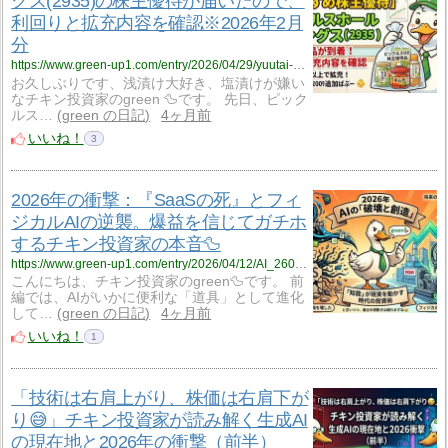
グス(2935)の株主優待が届いたので、
利回りと拡充内容を確認※2026年2月
分
https://www.green-up1.com/entry/2026/04/29/yuutai-2935_PICKLES-2602_todoita
お久しぶりです、浅漬け大好き、塩漬けが嫌い
なチキン投資家のgreen 🦆です。 先日、ピック
ルス…
green の日記
4ヶ月前
いいね！
3
2026年の衝撃：『SaaSの死』とフィ
ジカルAIの逆襲。爆益を信じてガチホ
するチキン投資家の本音🦆
https://www.green-up1.com/entry/2026/04/12/AI_2604_2
こんにちは、チキン投資家のgreen🦆です。 前
編では、AIがいかに便利な「道具」として進化
して…
green の日記
4ヶ月前
いいね！
1
「技術は右肩上がり、株価は右肩下が
り😅」チキン投資家が読み解く生成AI
の現在地と2026年の衝撃（前半）