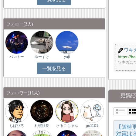
フォロー
(3人)
ワキ
https://
バントー
ゆーすけ
yuji
ワキガに
一覧を見る
フォロワー
(11人)
更新記
【随時
ちばひろ
札幌社長
さるこちゃん
go1101
対策は