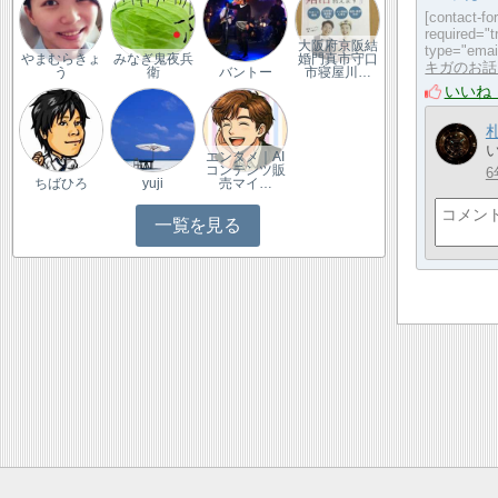
[contact-f
required="t
大阪府京阪結
type="email
やまむらきょ
みなぎ鬼夜兵
婚門真市守口
キガのお話
う
衛
バントー
市寝屋川…
いいね
エンタメ｜AI
コンテンツ販
6
ちばひろ
yuji
売マイ…
一覧を見る