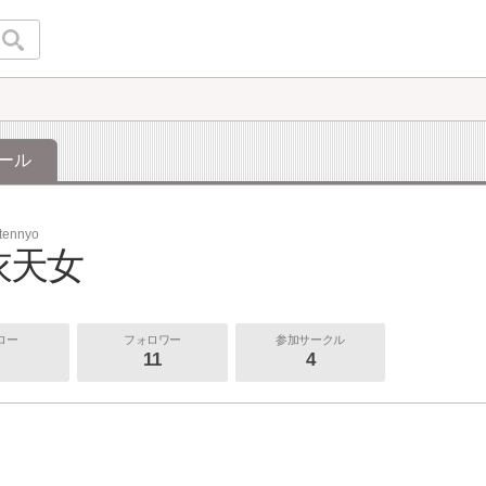
ール
tennyo
衣天女
ロー
フォロワー
参加サークル
11
4