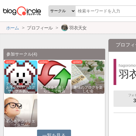
ホーム
プロフィール
羽衣天女
プロフィ
参加サークル
(4)
hagoromo
羽
アクセスアップの
お手伝い！ブログ
ブログを更新した
趣味のブログを楽
サークルあん…
らここで報告
しむ会
フォ
3
初心者アフィリエ
イター♪♪
一覧を見る