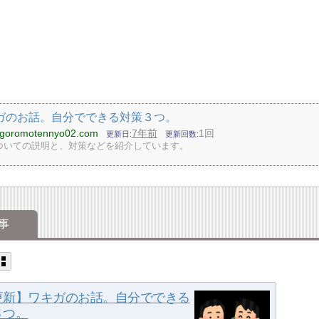
ガのお話。自分でできる対策３つ。
hagoromotennyo02.com
7年前
1回
更新日
更新回数
ついての説明と、対策などを紹介しています。
事
更新】ワキガのお話。自分でできる
３つ。