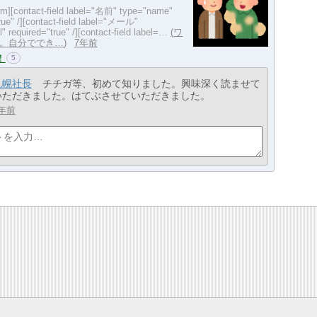
orm][contact-field label="名前" type="name"
rue" /][contact-field label="メール"
" required="true" /][contact-field label=…
ワ
。自分ででき…
7年前
！
5
札幌社長
チチガ等、初めて知りました。興味深く読ませて
いただきました。はてぶさせていただきました。
年前