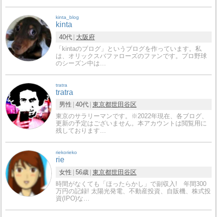
kinta_blog
kinta
40代
大阪府
「kintaのブログ」というブログを作っています。私
は、オリックスバファローズのファンです。プロ野球
のシーズン中は…
tratra
tratra
男性
40代
東京都
世田谷区
東京のサラリーマンです。※2022年現在、各ブログ、
更新の予定はございません。本アカウントは閲覧用に
残しております…
riekorieko
rie
女性
56歳
東京都
世田谷区
時間がなくても「ほったらかし」で副収入! 年間300
万円の記録! 太陽光発電、不動産投資、自販機、株式投
資(IPO)な…