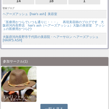
14
18
1
登録ブログ
ヘアーズアッシュ【hair's ash】美容室
「医療用かつらでいつも通りに・・・」 再現美容師のブログです 大
阪府河内長野店 hair's ash（ヘアーズアッシュ）大阪の美容室 アッシ
ュの医療用かつら(ウ
大阪府河内長野市千代田の美容院・ヘアーサロン ヘアーズアッシュ
[HAIR'S ASH]
参加サークル
(1)
【公式】ファッション・
美容サークル