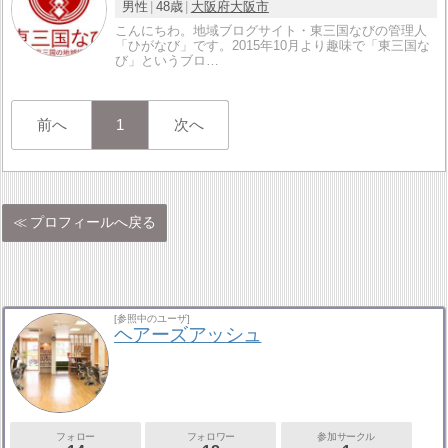
男性
48歳
大阪府
大阪市
こんにちわ。地域ブログサイト・東三国なびの管理人
「ひがなび」です。2015年10月より趣味で「東三国な
び」というブロ…
前へ
1
次へ
プロフィールへ戻る
[参照中のユーザ]
ヘアーズアッシュ
フォロー
フォロワー
参加サークル