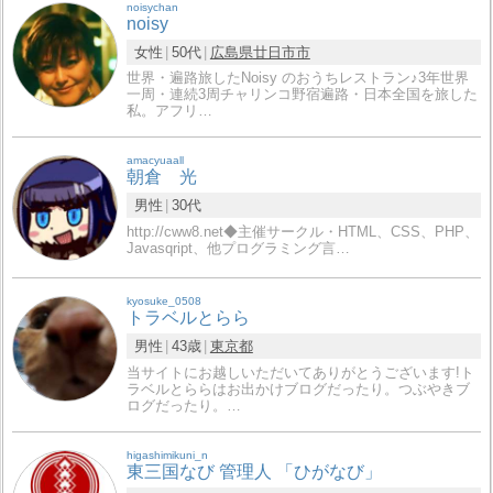
noisychan
noisy
女性
50代
広島県
廿日市市
世界・遍路旅したNoisy のおうちレストラン♪3年世界
一周・連続3周チャリンコ野宿遍路・日本全国を旅した
私。アフリ…
amacyuaall
朝倉 光
男性
30代
http://cww8.net◆主催サークル・HTML、CSS、PHP、
Javasqript、他プログラミング言…
kyosuke_0508
トラベルとらら
男性
43歳
東京都
当サイトにお越しいただいてありがとうございます!ト
ラベルとららはお出かけブログだったり。つぶやきブ
ログだったり。…
higashimikuni_n
東三国なび 管理人 「ひがなび」