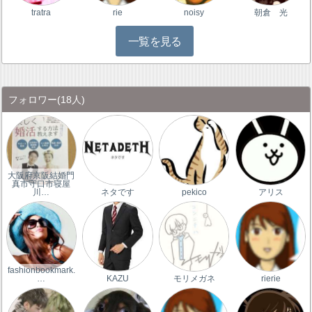
tratra
rie
noisy
朝倉 光
一覧を見る
フォロワー
(18人)
大阪府京阪結婚門
真市守口市寝屋
川…
ネタです
pekico
アリス
fashionbookmark.
…
KAZU
モリメガネ
rierie