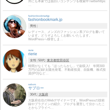
外にも本家では面白いコンテンツを模索中Twitterhttps:
…
fashionbookmarkjp
fashionbookmark.jp
男性
レディース、メンズのファッション系ブログを書いて
います。どうぞよろしくお願いいたします。
WordPressへ移管しま…
rierie
rierie
女性
50代
東京都
世田谷区
時間がなくても「ほったらかし」で副収入! 年間300
万円の記録!太陽光発電、不動産投資、自販機、株式投
資(IPO)など…
saburo
サブロー
30代
大阪府
大阪府在住のWebデザイナーです。WordPressの技術
録やプラグインの紹介、ブログを運営して分かったこ
とからプライベ…