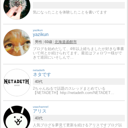
気になったことを体験したことを書いてます
yazikun
yazikun
男性
69歳
北海道
函館市
ブログを始めだして、4年以上経ちましたが好きな事書
いて何とか続けられてます。最近はフォロワー様がで
きて巡回にいそしんで…
netadeth
ネタです
40代
2ちゃんねるで話題のスレッドまとめている
【NETADETH】http://netadeth.com/NETADET…
usachannel
アリス
40代
人気ブログを夢見て更新を続けるアリスですブログ以