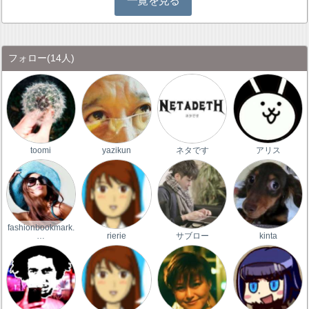
一覧を見る
フォロー
(14人)
toomi
yazikun
ネタです
アリス
fashionbookmark.
…
rierie
サブロー
kinta