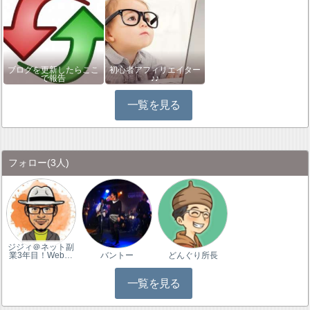
ブログを更新したらここ
初心者アフィリエイター
で報告
♪♪
一覧を見る
フォロー
(3人)
ジジィ＠ネット副
業3年目！Web…
バントー
どんぐり所長
一覧を見る