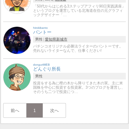
「50代からはじめる3ステップアフィリ90日実践講座」
というブログを運営している北海道在住の元グラフィ
ックデザイナー「…
hirokibanto
バントー
男性
愛知県
新城市
パチンコオリジナル必勝法ライターのバントーです。
売れないライターなんで、仕事ください!
donguriWEB
どんぐり所長
男性
投資をする為に樫の木から降りてきた木の実。主に米
国株を中心に投資する投資家。3つのブログを運営し、
そのうち二つで投資につ…
前へ
1
次へ