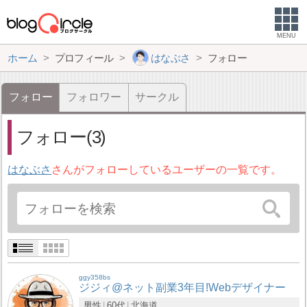
MENU
ホーム
プロフィール
はなぶさ
フォロー
フォロー
フォロワー
サークル
フォロー(3)
はなぶさ
さんがフォローしているユーザーの一覧です。
ggy358bs
ジジィ@ネット副業3年目!Webデザイナー
男性
60代
北海道