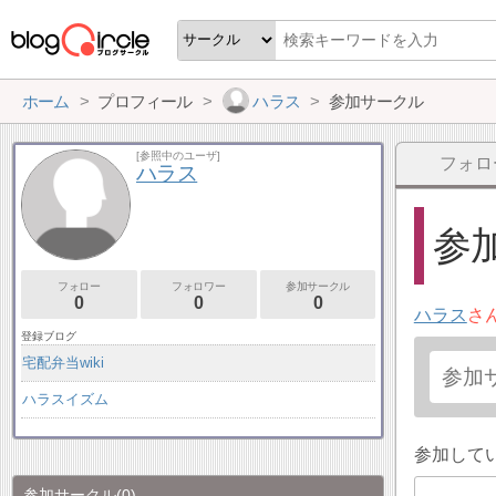
ホーム
プロフィール
ハラス
参加サークル
[参照中のユーザ]
フォロ
ハラス
参加
フォロー
フォロワー
参加サークル
0
0
0
ハラス
さ
登録ブログ
宅配弁当wiki
ハラスイズム
参加して
参加サークル
(0)