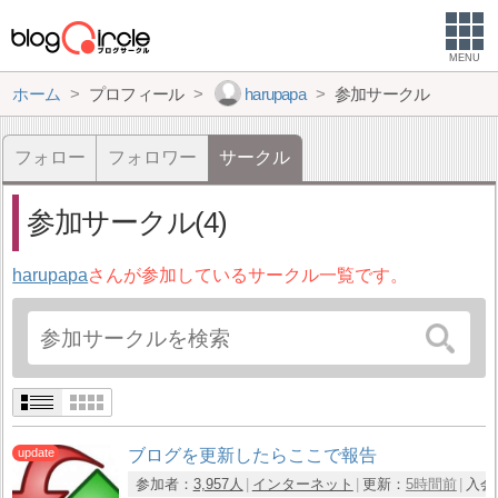
MENU
ホーム
プロフィール
harupapa
参加サークル
フォロー
フォロワー
サークル
参加サークル(4)
harupapa
さんが参加しているサークル一覧です。
ブログを更新したらここで報告
参加者：
3,957人
インターネット
更新：
5時間前
入会