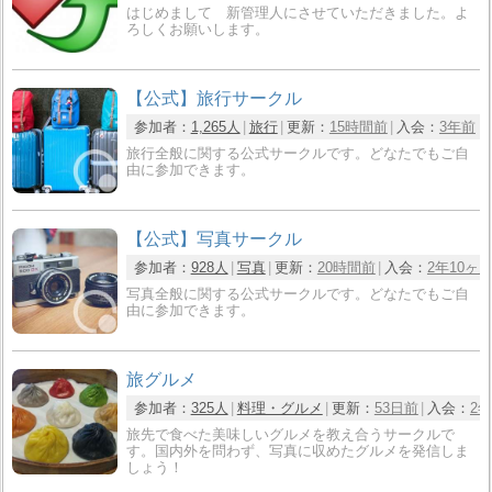
はじめまして 新管理人にさせていただきました。よ
ろしくお願いします。
【公式】旅行サークル
参加者：
1,265人
旅行
更新：
15時間前
入会：
3年前
旅行全般に関する公式サークルです。どなたでもご自
由に参加できます。
【公式】写真サークル
参加者：
928人
写真
更新：
20時間前
入会：
2年10ヶ
写真全般に関する公式サークルです。どなたでもご自
由に参加できます。
旅グルメ
参加者：
325人
料理・グルメ
更新：
53日前
入会：
2
旅先で食べた美味しいグルメを教え合うサークルで
す。国内外を問わず、写真に収めたグルメを発信しま
しょう！