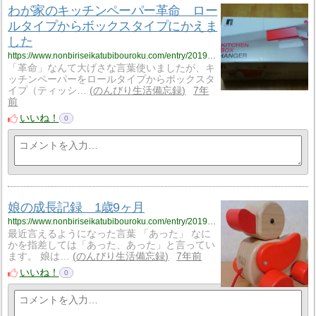
わが家のキッチンペーパー革命 ロー
ルタイプからボックスタイプにかえま
した
https://www.nonbiriseikatubibouroku.com/entry/2019/3/1/%E3%82%AD%E3%83%83%E3%83%81%E3%83%B3%E3%83%9A%E3%83%BC%E3%83%91%E3%83%BC%E3%83%BB%E3%83%9C%E3%83%83%E3%82%AF%E3%82%B9%E3%82%BF%E3%82%A4%E3%83%97%E3%83%BBKICHEN_BOX_HANGER?utm_source=feed
「革命」なんて大げさな言葉使いましたが、キ
ッチンペーパーをロールタイプからボックスタ
イプ（ティッシ…
のんびり生活備忘録
7年
前
いいね！
0
娘の成長記録 1歳9ヶ月
https://www.nonbiriseikatubibouroku.com/entry/2019/2/27/%E6%88%90%E9%95%B7%E8%A8%98%E9%8C%B2%E3%83%BB0%E6%AD%B39%E3%83%B6%E6%9C%88?utm_source=feed
最近言えるようになった言葉 「あった」 なに
かを指差しては「あった、あった」と言ってい
ます。 娘は…
のんびり生活備忘録
7年前
いいね！
0