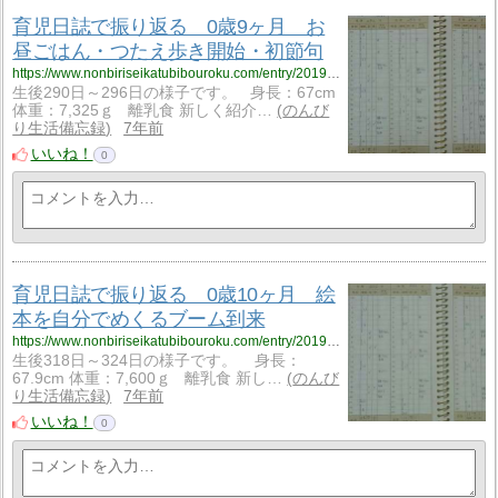
育児日誌で振り返る 0歳9ヶ月 お
昼ごはん・つたえ歩き開始・初節句
https://www.nonbiriseikatubibouroku.com/entry/2019/2/8/%E8%82%B2%E5%85%90%E6%97%A5%E8%AA%8C%E3%83%BB0%E6%AD%B39%E3%83%B6%E6%9C%88%E3%83%BB%E3%81%A4%E3%81%9F%E3%81%88%E6%AD%A9%E3%81%8D%E3%83%BB%E5%88%9D%E7%AF%80%E5%8F%A5?utm_source=feed
生後290日～296日の様子です。 身長：67cm
体重：7,325ｇ 離乳食 新しく紹介…
のんび
り生活備忘録
7年前
いいね！
0
育児日誌で振り返る 0歳10ヶ月 絵
本を自分でめくるブーム到来
https://www.nonbiriseikatubibouroku.com/entry/2019/2/11/%E8%82%B2%E5%85%90%E6%97%A5%E8%AA%8C%E3%83%BB0%E6%AD%B310%E3%83%B6%E6%9C%88?utm_source=feed
生後318日～324日の様子です。 身長：
67.9cm 体重：7,600ｇ 離乳食 新し…
のんび
り生活備忘録
7年前
いいね！
0