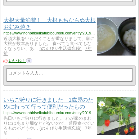
大根大量消費！ 大根もちならぬ大根
お好み焼き
https://www.nonbiriseikatubibouroku.com/entry/2019/2/25/%E5%A4%A7%E6%A0%B9%E3%81%8A%E5%A5%BD%E3%81%BF%E7%84%BC%E3%81%8D?utm_source=feed
近頃大根をいただくことが重なりまして、家に
大根が数本ありました。 食べても食べてもな
くならない、あ…
のんびり生活備忘録
7年
前
いいね！
0
いちご狩りに行きました 1歳児のた
めに持って行って便利だったもの
https://www.nonbiriseikatubibouroku.com/entry/2019/2/22/%E3%81%84%E3%81%A1%E3%81%94%E7%8B%A9%E3%82%8A%E3%83%BB1%E6%AD%B3?utm_source=feed
先日いちご狩りに行きました。 わが家のまわ
りにはあまり畑などがないので、普段食べてい
るものがどうや…
のんびり生活備忘録
7年
前