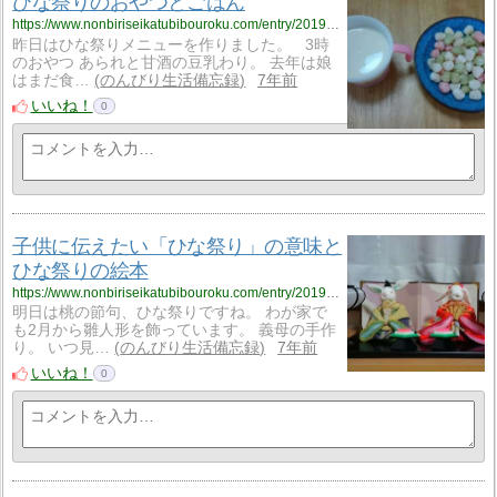
ひな祭りのおやつとごはん
https://www.nonbiriseikatubibouroku.com/entry/2019/3/4/%E3%81%B2%E3%81%AA%E7%A5%AD%E3%82%8A%E3%83%BB%E3%81%8A%E3%82%84%E3%81%A4%E3%83%BB%E3%81%94%E3%81%AF%E3%82%93?utm_source=feed
昨日はひな祭りメニューを作りました。 3時
のおやつ あられと甘酒の豆乳わり。 去年は娘
はまだ食…
のんびり生活備忘録
7年前
いいね！
0
子供に伝えたい「ひな祭り」の意味と
ひな祭りの絵本
https://www.nonbiriseikatubibouroku.com/entry/2019/3/2/%E3%81%B2%E3%81%AA%E7%A5%AD%E3%82%8A%E3%83%BB%E7%94%B1%E6%9D%A5%E3%83%BB%E7%B5%B5%E6%9C%AC?utm_source=feed
明日は桃の節句、ひな祭りですね。 わが家で
も2月から雛人形を飾っています。 義母の手作
り。 いつ見…
のんびり生活備忘録
7年前
いいね！
0