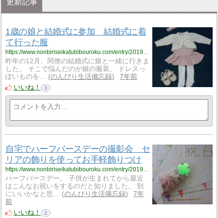
更新記事
1歳の娘と結婚式に参加 結婚式に着
て行った服
https://www.nonbiriseikatubibouroku.com/entry/2019/3/20/%E7%B5%90%E5%A9%9A%E5%BC%8F%E3%83%BB1%E6%AD%B3%E3%83%BB%E3%83%95%E3%82%A9%E3%83%BC%E3%83%9E%E3%83%AB%E6%9C%8D?utm_source=feed
昨年の12月、同僚の結婚式に娘と一緒に行きま
した。 そこで悩んだのが娘の服装。 ドレスっ
ぽいものを…
のんびり生活備忘録
7年前
いいね！
3
自宅でハーフバースデーの撮影会 セ
リアの飾りを使ってお手軽飾りつけ
https://www.nonbiriseikatubibouroku.com/entry/2019/3/18/%E3%83%8F%E3%83%BC%E3%83%95%E3%83%90%E3%83%BC%E3%82%B9%E3%83%87%E3%83%BC?utm_source=feed
ハーフバースデー。 子供が生まれてから最近
はこんなお祝いをするのだと知りました。 別
にいいかなと思…
のんびり生活備忘録
7年
前
いいね！
2