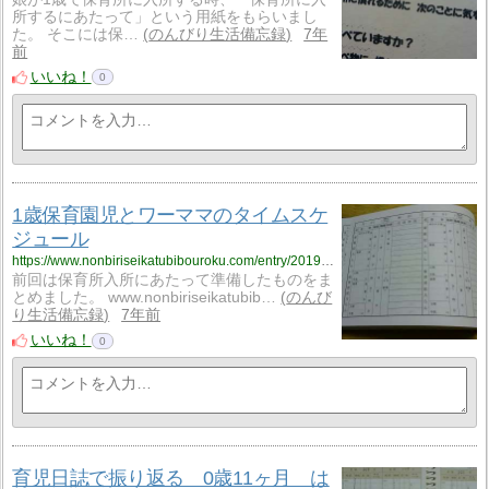
所するにあたって」という用紙をもらいまし
た。 そこには保…
のんびり生活備忘録
7年
前
いいね！
0
1歳保育園児とワーママのタイムスケ
ジュール
https://www.nonbiriseikatubibouroku.com/entry/2019/2/18/1%E6%AD%B3%E3%83%BB%E4%BF%9D%E8%82%B2%E5%9C%92%E5%85%90%E3%83%BB%E3%83%AF%E3%83%BC%E3%83%9E%E3%83%9E%E3%83%BB%E3%82%BF%E3%82%A4%E3%83%A0%E3%82%B9%E3%82%B1%E3%82%B8%E3%83%A5%E3%83%BC%E3%83%AB?utm_source=feed
前回は保育所入所にあたって準備したものをま
とめました。 www.nonbiriseikatubib…
のんび
り生活備忘録
7年前
いいね！
0
育児日誌で振り返る 0歳11ヶ月 は