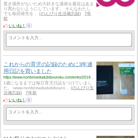
置き場所がないため大好きな漫画を最近はあま
り買わないようにしています。 そんなわたし
でも毎回発売を…
のんびり生活備忘録
7年
前
いいね！
0
これからの育児の記録のために3年連
用日記を買いました
https://www.nonbiriseikatubibouroku.com/entry/2019/3/6/%E8%82%B2%E5%85%90%E6%97%A5%E8%AA%8C%E3%83%BB3%E5%B9%B4%E9%80%A3%E7%94%A8%E6%97%A5%E8%A8%98?utm_source=feed
1歳になるまでは毎日育児日誌をつけていまし
た。 www.nonbiriseikatubibouro…
のんびり生
活備忘録
7年前
いいね！
0