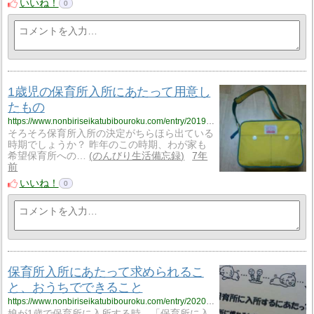
いいね！
0
1歳児の保育所入所にあたって用意し
たもの
https://www.nonbiriseikatubibouroku.com/entry/2019/2/15/%E4%BF%9D%E8%82%B2%E6%89%80%E5%85%A5%E6%89%80%E6%BA%96%E5%82%99?utm_source=feed
そろそろ保育所入所の決定がちらほら出ている
時期でしょうか？ 昨年のこの時期、わが家も
希望保育所への…
のんびり生活備忘録
7年
前
いいね！
0
保育所入所にあたって求められるこ
と、おうちでできること
https://www.nonbiriseikatubibouroku.com/entry/2020/2/20/%E4%BF%9D%E8%82%B2%E6%89%80%E5%85%A5%E6%89%80%E5%89%8D%E3%83%BB%E3%81%8A%E3%81%86%E3%81%A1%E3%81%A7%E3%81%AE%E9%81%8E%E3%81%94%E3%81%97%E6%96%B9?utm_source=feed
娘が1歳で保育所に入所する時、「保育所に入