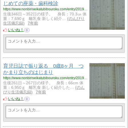
じめての座薬・歯科検診
https://www.nonbiriseikatubibouroku.com/entry/2019/2/13/%E8%82%B2%E5%85%90%E6%97%A5%E8%AA%8C%E3%83%BB0%E6%AD%B311%E3%83%B6%E6%9C%88%E3%83%BB%E6%AD%AF%E7%A7%91%E6%A4%9C%E8%A8%BA%E3%83%BB%E6%AD%AF%E3%81%BF%E3%81%8C%E3%81%8D?utm_source=feed
生後346日～352日の様子。 身長：70.3㎝ 体
重：7,690ｇ 離乳食 新しく紹介…
のんびり
生活備忘録
7年前
いいね！
0
育児日誌で振り返る 0歳8ヶ月 つ
かまり立ちのはじまり
https://www.nonbiriseikatubibouroku.com/entry/2019/2/6/%E8%82%B2%E5%85%90%E6%97%A5%E8%AA%8C%E3%83%BB0%E6%AD%B38%E3%83%B6%E6%9C%88%E3%83%BB%E3%81%A4%E3%81%8B%E3%81%BE%E3%82%8A%E7%AB%8B%E3%81%A1?utm_source=feed
生後261日～267日の様子。 身長：66cm 体
重：6,950ｇ 離乳食 新しく紹介した…
のん
びり生活備忘録
7年前
いいね！
0