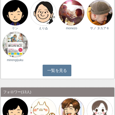
ケン
えりゐ
monezo
サノ タカアキ
mirengijuku
一覧を見る
フォロワー
(13人)