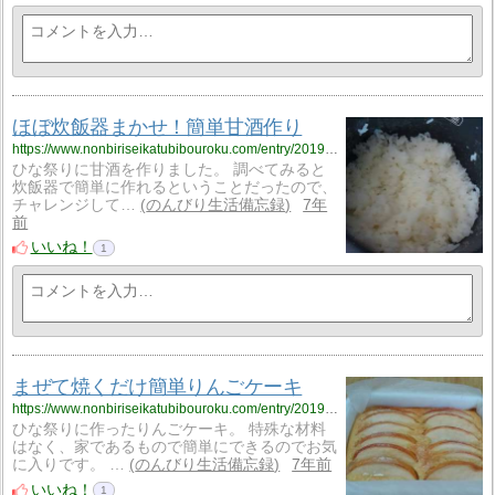
ほぼ炊飯器まかせ！簡単甘酒作り
https://www.nonbiriseikatubibouroku.com/entry/2019/3/15/%E7%82%8A%E9%A3%AF%E5%99%A8%E3%83%BB%E7%94%98%E9%85%92?utm_source=feed
ひな祭りに甘酒を作りました。 調べてみると
炊飯器で簡単に作れるということだったので、
チャレンジして…
のんびり生活備忘録
7年
前
いいね！
1
まぜて焼くだけ簡単りんごケーキ
https://www.nonbiriseikatubibouroku.com/entry/2019/3/13/%E7%B0%A1%E5%8D%98%E3%82%8A%E3%82%93%E3%81%94%E3%82%B1%E3%83%BC%E3%82%AD?utm_source=feed
ひな祭りに作ったりんごケーキ。 特殊な材料
はなく、家であるもので簡単にできるのでお気
に入りです。 …
のんびり生活備忘録
7年前
いいね！
1