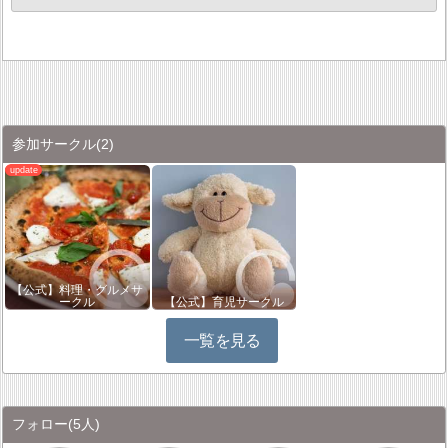
参加サークル
(2)
【公式】料理・グルメサ
ークル
【公式】育児サークル
一覧を見る
フォロー
(5人)