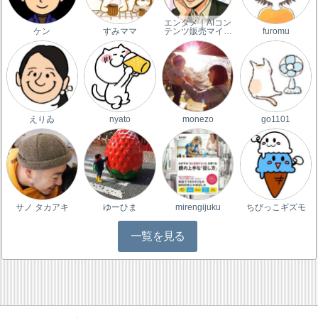
エンタメ｜AIコン
ケン
すみママ
テンツ販売マイ…
furomu
えりゐ
nyato
monezo
go1101
サノ タカアキ
ゆーひま
mirengijuku
ちびっこギズモ
一覧を見る