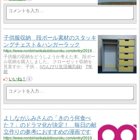
子供服収納 段ボール素材のスタッキ
ングチェスト＆ハンガーラック
https://www.nonbiriseikatubibouroku.com/entry/2019/3/4/%E5%AD%90%E4%BE%9B%E6%9C%8D%E3%83%BB%E5%8F%8E%E7%B4%8D%E3%83%BB%E3%83%80%E3%83%B3%E3%83%9C%E3%83%BC%E3%83%AB%E3%82%AF%E3%83%A9%E3%83%95%E3%83%88?utm_source=feed
子供服の収納をどうしようか考えた末、段ボー
ル収納を購入しました。 クローゼット収納を
見直すか、子供…
のんびり生活備忘録
7年
前
いいね！
1
よしながふみさんの「きのう何食べ
た？」のドラマ化が決定！ 毎日の献
立作りの参考におすすめの漫画です
https://www.nonbiriseikatubibouroku.com/entry/2019/3/8/%E3%81%8D%E3%81%AE%E3%81%86%E4%BD%95%E9%A3%9F%E3%81%B9%E3%81%9F%EF%BC%9F%E3%83%BB%E3%83%89%E3%83%A9%E3%83%9E%E5%8C%96?utm_source=feed