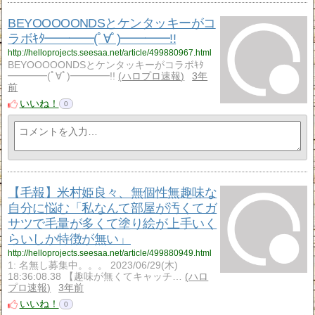
BEYOOOOONDSとケンタッキーがコ
ラボｷﾀ━━━━(ﾟ∀ﾟ)━━━━!!
http://helloprojects.seesaa.net/article/499880967.html
BEYOOOOONDSとケンタッキーがコラボｷﾀ
━━━━(ﾟ∀ﾟ)━━━━!!
ハロプロ速報
3年
前
いいね！
0
【毛報】米村姫良々、無個性無趣味な
自分に悩む「私なんて部屋が汚くてガ
サツで毛量が多くて塗り絵が上手いく
らいしか特徴が無い」
http://helloprojects.seesaa.net/article/499880949.html
1: 名無し募集中。。。 2023/06/29(木)
18:36:08.38 【趣味が無くてキャッチ…
ハロ
プロ速報
3年前
いいね！
0