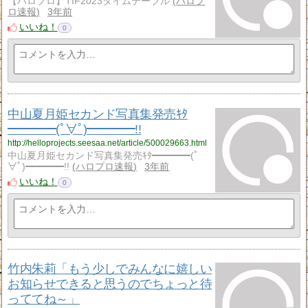
【ハロプロ】TIF2023タイムテーブル
ハロプ
ロ速報
3年前
いいね！
0
中山夏月姫セカンド写真集発売ｷﾀ
━━━━(ﾟ∀ﾟ)━━━━!!
http://helloprojects.seesaa.net/article/500029663.html
中山夏月姫セカンド写真集発売ｷﾀ━━━━(ﾟ
∀ﾟ)━━━━!!
ハロプロ速報
3年前
いいね！
0
竹内朱莉「もう少しでみんなに嬉しい
お知らせできると思うのでちょっと待
っててね～」