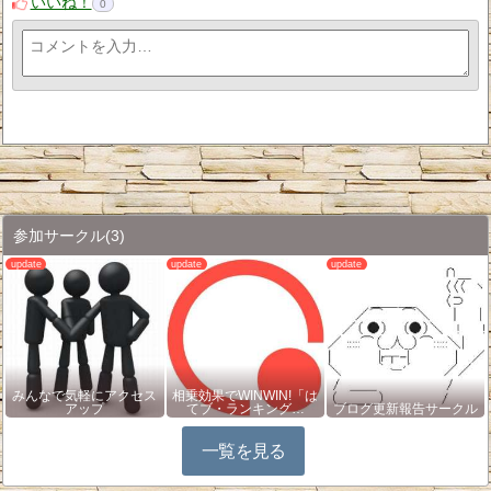
いいね！
0
参加サークル
(3)
みんなで気軽にアクセス
相乗効果でWINWIN!「は
アップ
てブ・ランキング…
ブログ更新報告サークル
一覧を見る