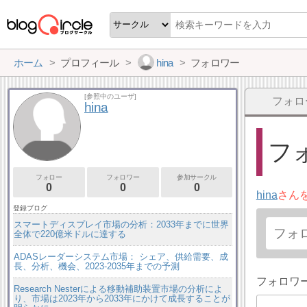
ホーム
プロフィール
hina
フォロワー
[参照中のユーザ]
フォロ
hina
フォ
フォロー
フォロワー
参加サークル
0
0
0
hina
さん
登録ブログ
スマートディスプレイ市場の分析：2033年までに世界
全体で220億米ドルに達する
ADASレーダーシステム市場： シェア、供給需要、成
長、分析、機会、2023-2035年までの予測
フォロワ
Research Nesterによる移動補助装置市場の分析によ
り、市場は2023年から2033年にかけて成長することが