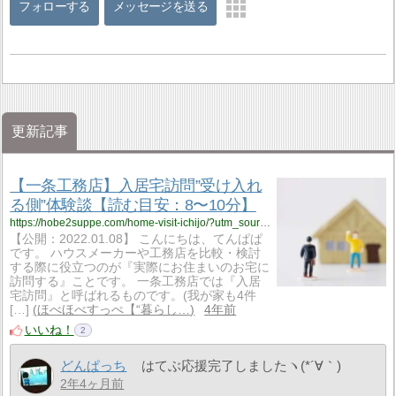
フォローする
メッセージを送る
更新記事
【一条工務店】入居宅訪問”受け入れ
る側”体験談【読む目安：8〜10分】
https://hobe2suppe.com/home-visit-ichijo/?utm_source=rss&utm_medium=rss&utm_campaign=home-visit-ichijo
【公開：2022.01.08】 こんにちは、てんぱぱ
です。 ハウスメーカーや工務店を比較・検討
する際に役立つのが『実際にお住まいのお宅に
訪問する』ことです。 一条工務店では『入居
宅訪問』と呼ばれるものです。(我が家も4件
[…]
ほべほべすっぺ【“暮らし…
4年前
いいね！
2
どんぱっち
はてぶ応援完了しましたヽ(*´∀｀)
2年4ヶ月前