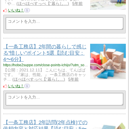
「や…
ほべほべすっぺ【“暮らし…
5年前
いいね！
1
【一条工務店】2年間の暮らしで感じ
る”惜しい”ポイント5選【読む目安：
4〜6分】
https://hobe2suppe.com/close-points-ichijo/?utm_source=rss&utm_medium=rss&utm_campaign=close-points-ichijo
【公開：2021.12.11】 こんにちは、てんぱぱ
です。 『家は、性能。』 一条工務店のキャッ
チ…
ほべほべすっぺ【“暮らし…
5年前
いいね！
1
【一条工務店】2年訪問(2年点検)での
依頼内容と対応結果【読む目安：5〜