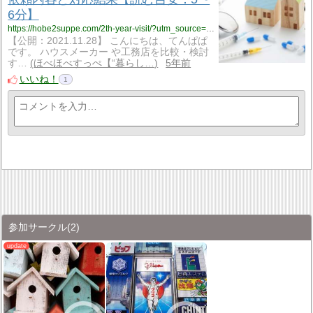
6分】
https://hobe2suppe.com/2th-year-visit/?utm_source=rss&utm_medium=rss&utm_campaign=2th-year-visit
【公開：2021.11.28】 こんにちは、てんぱぱ
です。 ハウスメーカー や工務店を比較・検討
す…
ほべほべすっぺ【“暮らし…
5年前
いいね！
1
参加サークル
(2)