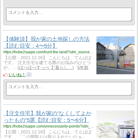
【体験談】我が家の土地探しの方法
【読む目安：4〜5分】
https://hobe2suppe.com/hunt-the-land/?utm_source=rss&utm_medium=rss&utm_campaign=hunt-the-land
【公開：2021.12.26】 こんにちは、てんぱぱ
です。 注文住宅を建てる際のお悩みのひとつ
が、…
ほべほべすっぺ【“暮らし…
5年前
いいね！
2
【注文住宅】我が家の”なくしてよか
ったもの”5選【読む目安：5〜6分】
https://hobe2suppe.com/unnecessarily-points/?utm_source=rss&utm_medium=rss&utm_campaign=unnecessarily-points
【公開：2021.12.18】 こんにちは、てんぱぱ
です。 「この間取りは取り入れたいなぁ」