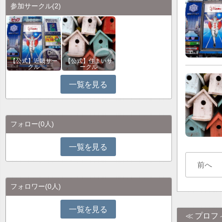
参加サークル
(2)
【公式】近畿サー
【公式】住まいサ
クル
ークル
一覧を見る
フォロー
(0人)
一覧を見る
前へ
フォロワー
(0人)
一覧を見る
プロフ