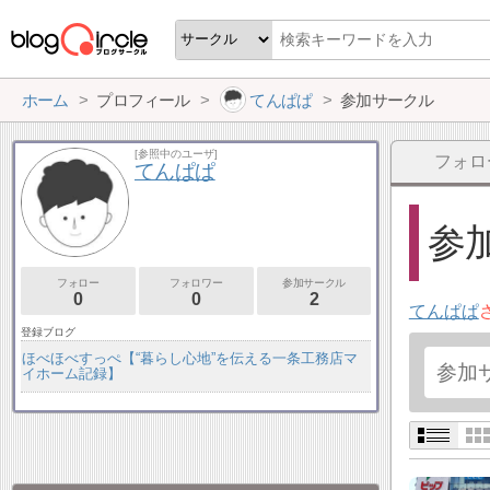
ホーム
プロフィール
てんぱぱ
参加サークル
[参照中のユーザ]
フォロ
てんぱぱ
参加
フォロー
フォロワー
参加サークル
0
0
2
てんぱぱ
登録ブログ
ほべほべすっぺ【“暮らし心地”を伝える一条工務店マ
イホーム記録】