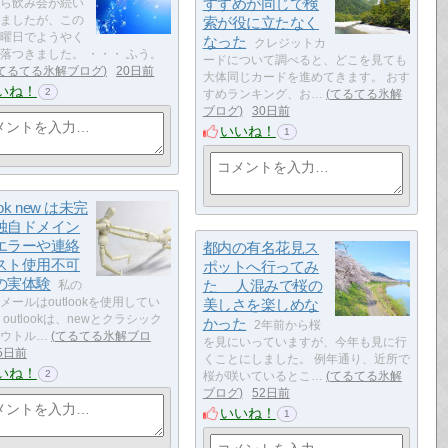
すすめが同じで検
ら飲み会が続い
ましたが、この
索が役に立たなく
曜日でようやく
なった
クレジットカ
落つきました。 ・・・ ふう。
ードについて調べると、どこを見ても
てるてる氷解ブログ
20日前
大体同じカードを進めてきます。 おす
いね！
2
すめランキング、お…
てるてる氷解
ブログ
30日前
いいね！
1
ook new は未完
独自ドメイン
エラーや連絡
都内の有名花見ス
スト使用不可
ポットへ行ってみ
の実体験
た 人混みで桜の
私の
メールはoutlookを使用してい
美しさを楽しめな
outlookは、newとクラシック
かった
2年前から桜
ウトル…
てるてる氷解ブロ
を見にいっていますが、今年も見に行
5日前
くことにしました。 例年通り、近所で
いね！
2
桜が咲いているとこ…
てるてる氷解
ブログ
52日前
いいね！
1