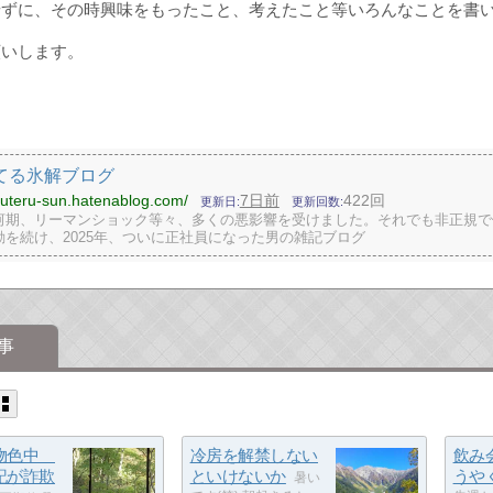
せずに、その時興味をもったこと、考えたこと等いろんなことを書
願いします。
てる氷解ブログ
eruteru-sun.hatenablog.com/
7日前
422回
更新日
更新回数
河期、リーマンショック等々、多くの悪影響を受けました。それでも非正規で
動を続け、2025年、ついに正社員になった男の雑記ブログ
事
を物色中
冷房を解禁しない
飲み
記が詐欺
といけないか
うや
暑い