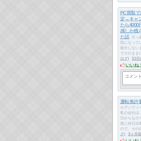
PC買取で
定→キャ
たら4000
感しか残
た話
引っ
気になって
処分しない
でそのまま
ログ
52日
いいね
運転免許
ルデンウィ
私の会社は
日からなの
前に休日出
ので、その
グ
3ヶ月
いいね