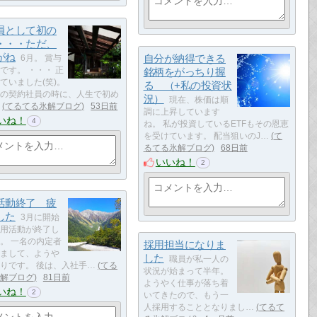
員として初の
・・・ただ、
がね
自分が納得できる
6月。 賞与
です。 ・・・ 正
銘柄をがっちり握
ていました(笑)。
る （+私の投資状
の契約社員の時に、人生で初め
況）
現在、株価は順
てるてる氷解ブログ
53日前
調に上昇しています
いね！
4
ね。 私が投資しているETFもその恩恵
を受けています。 配当狙いのJ…
て
るてる氷解ブログ
68日前
いいね！
2
活動終了 疲
した
3月に開始
用活動が終了し
。 一名の内定者
採用担当になりま
まして、ようや
した
職員が私一人の
りです。 後は、入社手…
てる
状況が始まって半年。
解ブログ
81日前
ようやく仕事が落ち着
いね！
2
いてきたので、もう一
人採用することとなりまし…
てるて