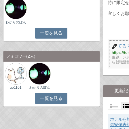
特に限定
宜しくお
わかりのぽん
一覧を見る
てる
https://t
フォロワー
(2人)
毒親、氷
ら就職活
go1101
わかりのぽん
更新記
一覧を見る
ホテル
最安値表