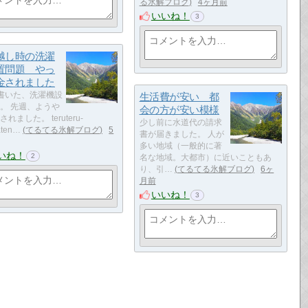
る氷解ブログ
4ヶ月前
いいね！
3
越し時の洗濯
置問題 やっ
金されました
書いた、洗濯機設
生活費が安い 都
。 先週、ようや
会の方が安い模様
れました。 teruteru-
少し前に水道代の請求
aten…
てるてる氷解ブログ
5
書が届きました。 人が
多い地域（一般的に著
いね！
2
名な地域。大都市）に近いこともあ
り、引…
てるてる氷解ブログ
6ヶ
月前
いいね！
3