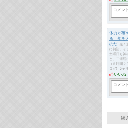
体力が落
る 年を
のだ
先々
に初詣、そ
土曜日も神
と、二週続
（５時間ぐ
ログ
5ヶ
いいね
続