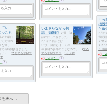
いいね！
1
引っ
機設
ちてい
いまさらながら初
と返
とったも
詣 御朱印
先週、初
2月に
週の土曜日
詣に行ってきました。
置問題
して先週の
2月末に初詣とは・・・
く返金さ
社を巡り
いや、初詣とは、その
sun.h
けて長時間歩きました。
年最初の参拝のことなので、…
てる
ヶ月前
らい）…
てるてる氷解ブ
てる氷解ブログ
5ヶ月前
い
月前
いいね！
1
！
2
きを表示…