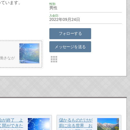
いています。
性別
男性
入会日
2022年09月24日
フォローする
メッセージを送る
働きなが
会が終了 よ
儲かるものだけが
く間ができた
前に出る世界 お