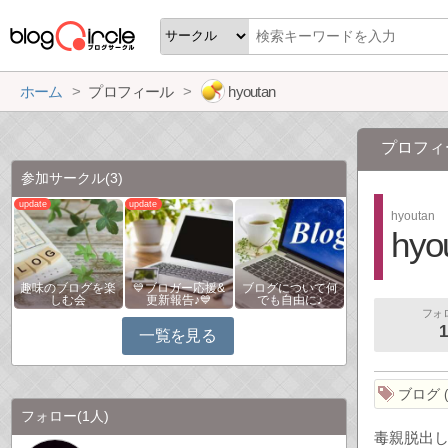
ホーム
プロフィール
hyoutan
プロフィ
参加サークル
(3)
hyoutan
hyo
趣味のブログを楽
💙ブロガー応援&
ブログについて何
しむ会
更新報告♪💙
でも自由に♪
フォ
1
一覧を見る
ブログ
フォロー
(1人)
毒親脱出