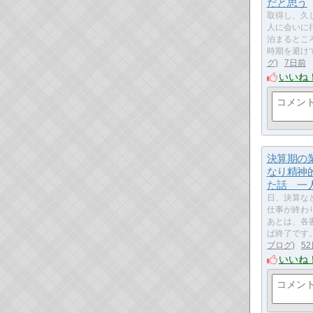
だと思う
取得し、久
人に会いに
泊まるとこ
時期を避け
グ
7日前
いいね
決算期の
なり精神
た話 一
日、決算な
仕事が終わ
あとは、各
ば終了です。
ブログ
5
いいね