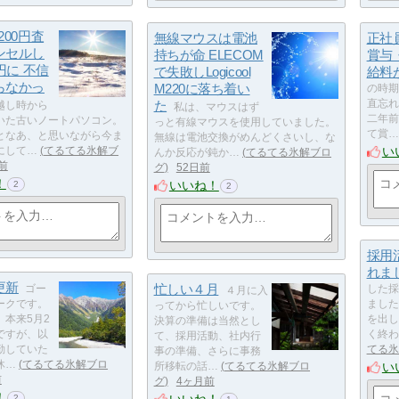
200円査
無線マウスは電池
正社
ンセルし
持ちが命 ELECOM
賞与
円に 不信
で失敗しLogicool
給料
らなかっ
M220に落ち着い
の時期
た
直忘れ
越し時から
私は、マウスはず
二年前
いた古いノートパソコン。
っと有線マウスを使用していました。
て賞…
となあ、と思いながら今ま
無線は電池交換がめんどくさいし、な
い
にして…
てるてる氷解ブ
んか反応が鈍か…
てるてる氷解ブロ
前
グ
52日前
！
いいね！
2
2
採用
れま
更新
忙しい４月
ゴー
した採
４月に入
ークです。
ました
ってから忙しいです。
、本来5月2
を出し
決算の準備は当然とし
ですが、以
く終わ
て、採用活動、社内行
勤していた
てる氷
事の準備、さらに事務
休…
てるてる氷解ブロ
い
所移転の話…
てるてる氷解ブロ
前
グ
4ヶ月前
！
2