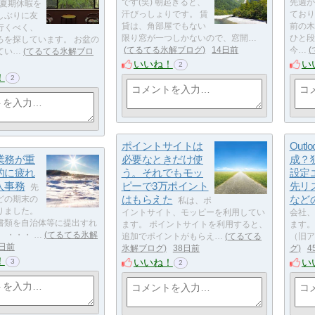
です(笑) 朝起きると、
先週か
夏期休暇を
汗びっしょりです。 賃
ており
しぶりに友
貸は、角部屋でもない
前の木
行くべく、
限り窓が一つしかないので、窓開…
ひと段
ろを探しています。 お盆の
てるてる氷解ブログ
14日前
今…
てい…
てるてる氷解ブロ
いいね！
い
2
！
2
ポイントサイトは
Outl
業務が重
必要なときだけ使
成？
的に疲れ
う。それでもモッ
設定
人事務
ピーで3万ポイント
先リ
先
はもらえた
など
どの期末の
私は、ポ
りました。
イントサイト、モッピーを利用してい
会社、
書類を自治体等に提出すれ
ます。 ポイントサイトを利用すると、
ます。 
 ・・・ …
てるてる氷解
追加でポイントがもらえ…
てるてる
（旧ア
2日前
氷解ブログ
38日前
グ
4
！
いいね！
い
3
2