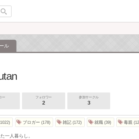
ール
utan
ロー
フォロワー
参加サークル
2
3
ブロガー
雑記
就職
毒親
1022
178
172
39
1
した一人暮らし。