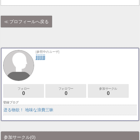
プロフィールへ戻る
[参照中のユーザ]
jjjjjjjjj
フォロー
フォロワー
参加サークル
0
0
0
登録ブログ
迸る物欲！ 地味な浪費三昧
参加サークル
(0)