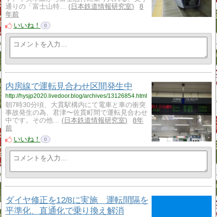
通りの「富士山特…
日本鉄道情報研究室
8
年前
いいね！
0
内房線で運転見合わせ区間発生中
http://hysjp2020.livedoor.blog/archives/13126854.html
朝7時30分頃、大貫駅構内にて電車と車の衝突
事故発生の為、君津〜佐貫町間で運転見合わせ
中です。その他…
日本鉄道情報研究室
8年
前
いいね！
0
ダイヤ修正を12/8に実施 運転間隔を
平準化、直通化で乗り換え解消