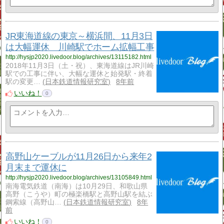
JR東海道線の東京～横浜間、11月3日
は大幅運休 川崎駅でホーム拡幅工事
http://hysjp2020.livedoor.blog/archives/13115182.html
2018年11月3日（土・祝）、東海道線はJR川崎
駅での工事に伴い、大幅な運休と始発駅・終着
駅の変更…
日本鉄道情報研究室
8年前
いいね！
0
高野山ケーブルが11月26日から来年2
月末まで運休に
http://hysjp2020.livedoor.blog/archives/13105849.html
南海電気鉄道（南海）は10月29日、和歌山県
高野（こうや）町の極楽橋駅と高野山駅を結ぶ
鋼索線（高野山…
日本鉄道情報研究室
8年
前
いいね！
0