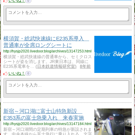
いいね！
0
横須賀・総武快速線にE235系導入
普通車が全席ロングシートに
http://hysjp2020.livedoor.blog/archives/13147253.html
横須賀・総武快速線の普通車から、セミクロス
シートが姿を消します。JR東日本は、同線に
E235系電車を…
日本鉄道情報研究室
8年前
いいね！
0
新宿～河口湖に富士山特急新設
E353系の富士急乗入れ 来春実施
http://hysjp2020.livedoor.blog/archives/13147184.html
新宿～河口湖間の定期列車の特急が新設されま
す。中央本線から富士急行に乗り入れる、文字