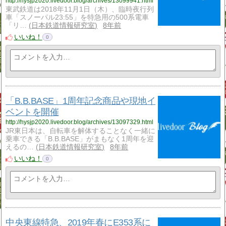
http://hysjp2020.livedoor.blog/archives/13099941.html
東武鉄道は2018年11月1日（木）、臨時夜行列
車「スノーパル23:55」を特急用の500系電車
「リ…
日本鉄道情報研究室
8年前
いいね！
0
「B.B.BASE」1周年記念商品や現地イ
ベントを開催
http://hysjp2020.livedoor.blog/archives/13097329.html
JR東日本は、自転車を解体することなく一緒に
乗車できる「B.B.BASE」がまもなく1周年を迎
えるの…
日本鉄道情報研究室
8年前
いいね！
0
中央東線特急、2019年春にE353系に