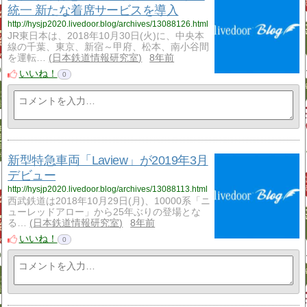
統一 新たな着席サービスを導入
http://hysjp2020.livedoor.blog/archives/13088126.html
JR東日本は、2018年10月30日(火)に、中央本
線の千葉、東京、新宿～甲府、松本、南小谷間
を運転…
日本鉄道情報研究室
8年前
いいね！
0
新型特急車両「Laview」が2019年3月
デビュー
http://hysjp2020.livedoor.blog/archives/13088113.html
西武鉄道は2018年10月29日(月)、10000系「ニ
ューレッドアロー」から25年ぶりの登場とな
る…
日本鉄道情報研究室
8年前
いいね！
0