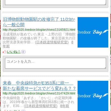
旧博物館動物園駅の改修完了 11/23か
ら一般公開
http://hysjp2020.livedoor.blog/archives/13165921.html
京成電鉄が進めていた東京・上野の旧「博物館
動物園駅」の改修が終了した。東京芸術大の日
比野克彦美術学部…
日本鉄道情報研究室
8
年前
いいね！
0
来春 中央線特急がE353系に統一
新たな着席サービスでどう変わる？？
http://hysjp2020.livedoor.blog/archives/13147429.html
中央線特急「あずさ」「かいじ」の定期列車
は、2019年春から新型車両E353系に統一され
ます。E35…
日本鉄道情報研究室
8年前