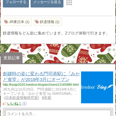
フォローする
メッセージを送る
JR東日本
鉄道情報
1
1
鉄道情報をどん欲に集めています。2ブログ体制で行きます。
更新記事
創建時の姿に変わる門司港駅に『みか
ど食堂』が2019年3月にオープン
http://hysjp2020.livedoor.blog/archives/13165986.html
JR九州は10月29日、門司港駅に2019年3月に
オープンする『みかど食堂 by NARISAWA』…
日本鉄道情報研究室
8年前
いいね！
1