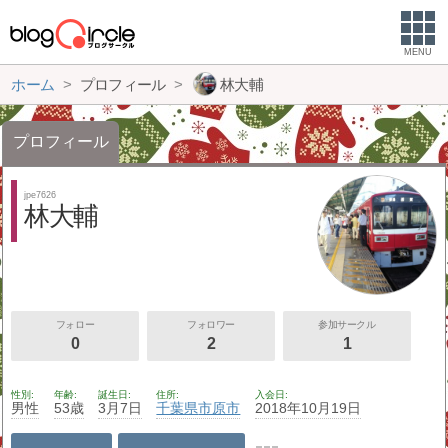
MENU
ホーム
プロフィール
林大輔
プロフィール
jpe7626
林大輔
フォロー
フォロワー
参加サークル
0
2
1
性別
年齢
誕生日
住所
入会日
男性
53歳
3月7日
千葉県
市原市
2018年10月19日