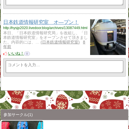
日本鉄道情報研究室 オ―プン！
http://hysjp2020.livedoor.blog/archives/13087449.html
本日、「日本鉄道情報研究局」を改組し、「日
本鉄道情報研究室」をオープンさせて頂きまし
た。内容的には、…
日本鉄道情報研究室
8
年前
いいね！
0
参加サークル
(1)