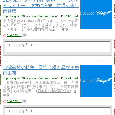
イライナー」夕方に増発、普通列車は
両数増
http://hysjp2020.livedoor.blog/archives/13115410.html
京成電鉄は2018年11月1日（木）、ダイヤ改正
を12月8日（土）に行うと発表しました。特急
「スカイ…
日本鉄道情報研究室
8年前
いいね！
0
台湾事故の特急 受注仕様と異なる車
両出荷
http://hysjp2020.livedoor.blog/archives/13115224.html
ＪＲ東海の子会社、日本車両製造は１日、台湾
で起きた特急列車脱線事故に関し、台湾鉄路管
理局から製造を受…
日本鉄道情報研究室
8
年前
いいね！
0