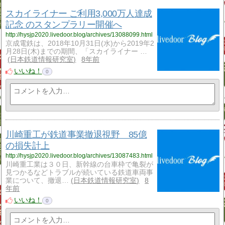
スカイライナー ご利用3,000万人達成
記念 のスタンプラリー開催へ
http://hysjp2020.livedoor.blog/archives/13088099.html
京成電鉄は、2018年10月31日(水)から2019年2
月28日(木)までの期間、「スカイライナー …
日本鉄道情報研究室
8年前
いいね！
0
川崎重工が鉄道事業撤退視野 85億
の損失計上
http://hysjp2020.livedoor.blog/archives/13087483.html
川崎重工業は３０日、新幹線の台車枠で亀裂が
見つかるなどトラブルが続いている鉄道車両事
業について、撤退…
日本鉄道情報研究室
8
年前
いいね！
0