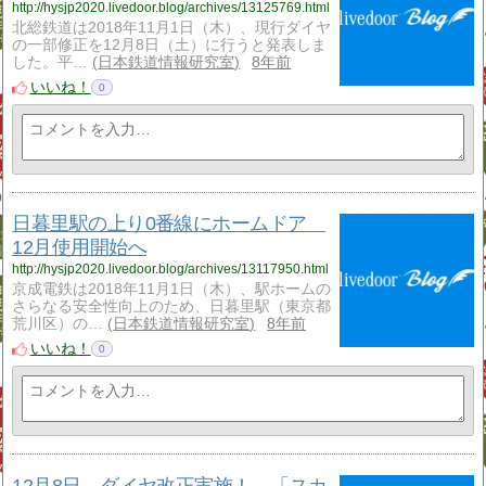
http://hysjp2020.livedoor.blog/archives/13125769.html
北総鉄道は2018年11月1日（木）、現行ダイヤ
の一部修正を12月8日（土）に行うと発表しま
した。平…
日本鉄道情報研究室
8年前
いいね！
0
日暮里駅の上り0番線にホームドア
12月使用開始へ
http://hysjp2020.livedoor.blog/archives/13117950.html
京成電鉄は2018年11月1日（木）、駅ホームの
さらなる安全性向上のため、日暮里駅（東京都
荒川区）の…
日本鉄道情報研究室
8年前
いいね！
0
12月8日、ダイヤ改正実施！ 「スカ