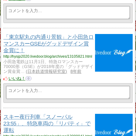
「東京駅丸の内通り景観」と小田急ロ
マンスカーGSEがグッドデザイン賞
金賞に！
http://hysjp2020.livedoor.blog/archives/13105821.html
小田急電鉄は11月1日、特急ロマンスカー
70000形（GSE）が2018年度の「グッドデザイ
ン賞金賞…
日本鉄道情報研究室
8年前
いいね！
0
スキー夜行列車「スノーパル
23:55」、特急車両の「リバティ」で
運転