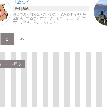
すぬつく
男性
50代
職場での人間関係・ストレス・悩みをすっきり完
全解決「すぬつくのブログ」とユーチューブ「す
ぬつく企画」宜しくです(。˃ ᵕ…
1
次へ
ィールへ戻る