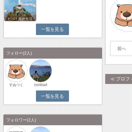
ビバ！海外生活
一覧を見る
前へ
フォロー
(2人)
プロフ
すぬつく
norikiart
一覧を見る
フォロワー
(2人)