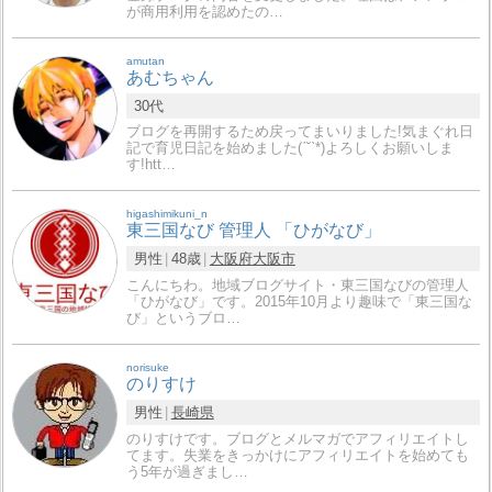
が商用利用を認めたの…
amutan
あむちゃん
30代
ブログを再開するため戻ってまいりました!気まぐれ日
記で育児日記を始めました(ˊ˘ˋ*)よろしくお願いしま
す!htt…
higashimikuni_n
東三国なび 管理人 「ひがなび」
男性
48歳
大阪府
大阪市
こんにちわ。地域ブログサイト・東三国なびの管理人
「ひがなび」です。2015年10月より趣味で「東三国な
び」というブロ…
norisuke
のりすけ
男性
長崎県
のりすけです。ブログとメルマガでアフィリエイトし
てます。失業をきっかけにアフィリエイトを始めても
う5年が過ぎまし…