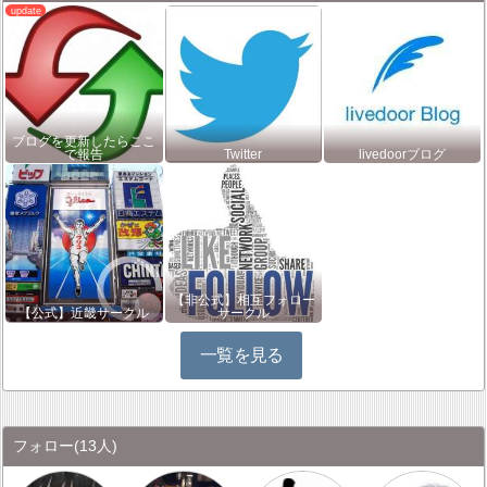
ブログを更新したらここ
で報告
Twitter
livedoorブログ
【非公式】相互フォロー
【公式】近畿サークル
サークル
一覧を見る
フォロー
(13人)