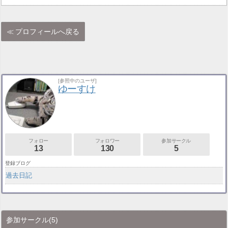
プロフィールへ戻る
[参照中のユーザ]
ゆーすけ
フォロー
フォロワー
参加サークル
13
130
5
登録ブログ
過去日記
参加サークル
(5)