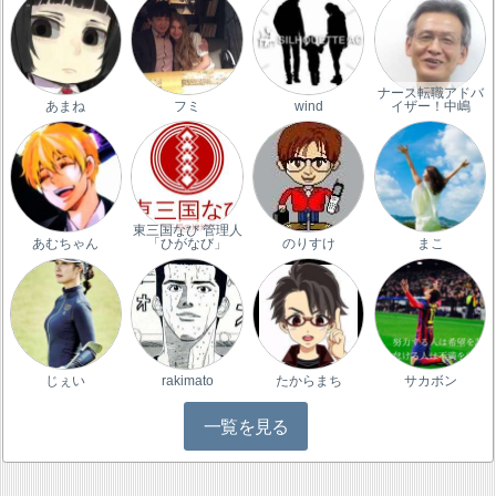
ナース転職アドバ
あまね
フミ
wind
イザー！中嶋
東三国なび 管理人
あむちゃん
「ひがなび」
のりすけ
まこ
じぇい
rakimato
たからまち
サカボン
一覧を見る