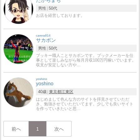
たからまち
男性
50代
お店を経営しております。
carera814
サカボン
男性
50代
ブッキー職人ことサカボンです。ブックメーカーを仕
事として楽しみながら毎月月収100万円稼いでいます。
収支が安定しない方や…
yoshino
yoshino
40歳
東京都
江東区
はじめまして色んな方のサイトを拝見させていただ
き、勉強させていただいてます。少しでも良いサイト
を作っていきたいと思…
前へ
1
次へ