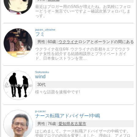
最近はブロガー用のSNSが増えたね。お気軽にフォロ
ーどうぞ～無言でいーですよ～確認次第フォロバしま
っす。
japan_ukraine
フミ
男性
60歳
ウクライナ
ロシアとポーランドの間にある
ウクライナ在住6年 ウクライナの首都キエフでウクラ
イナ女性を紹介する結婚相談所とプライベートガイ
ド、日本食レストランを営…
Sokusoku
wind
30代
様々な話題を速報中です!
p-cacer
ナース転職アドバイザー!中嶋
男性
76歳
愛知県
名古屋市
はじめまして。ナース転職アドバイザーの中嶋です。
登録ブログの内容を変更しました。理由は、アメブロ