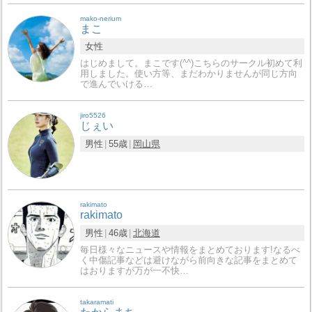
mako-nerium
まこ
女性
はじめまして。まこです(^^)こちらのサークル初めて利
用しました。使い方等、まだわかりませんが同じ方向
で進んでいける…
jiro5526
じぇい
男性
55歳
岡山県
rakimato
rakimato
男性
46歳
北海道
毎日様々なニュースや情報をまとめております!なるべ
く中傷記事などは避けながら前向きな記事をまとめて
はおりますが万が一不快…
takaramati