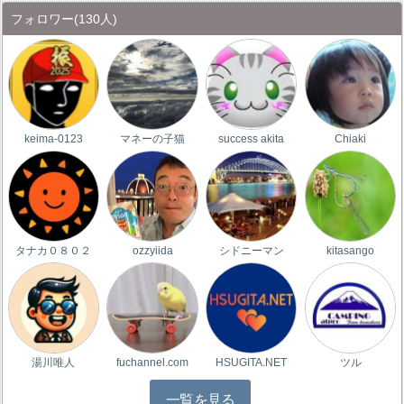
フォロワー
(130人)
keima-0123
マネーの子猫
success akita
Chiaki
タナカ０８０２
ozzyiida
シドニーマン
kitasango
湯川唯人
fuchannel.com
HSUGITA.NET
ツル
一覧を見る